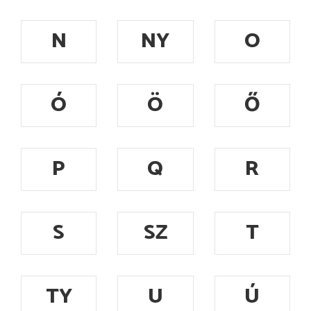
N
NY
O
Ó
Ö
Ő
P
Q
R
S
SZ
T
TY
U
Ú