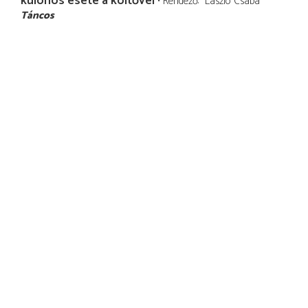
különös esete a költővel
Rendező
László Csaba
Táncos