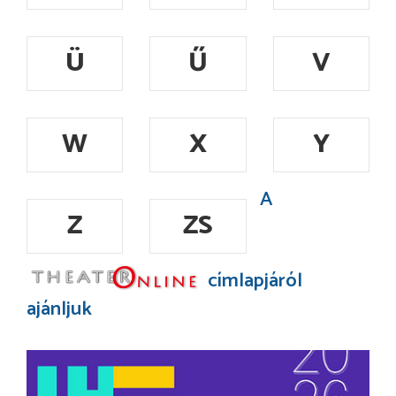
Ü
Ű
V
W
X
Y
A
Z
ZS
címlapjáról
ajánljuk