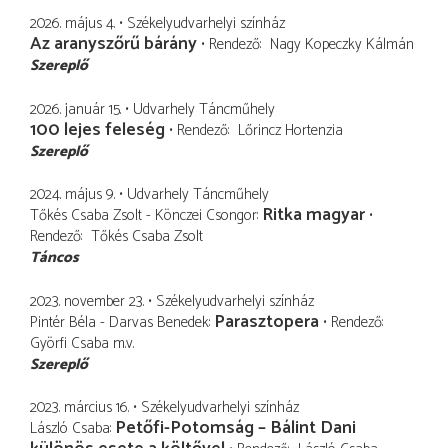
2026. május 4.
Székelyudvarhelyi színház
Az aranyszőrű bárány
Rendező
Nagy Kopeczky Kálmán
Szereplő
2026. január 15.
Udvarhely Táncműhely
100 lejes feleség
Rendező
Lőrincz Hortenzia
Szereplő
2024. május 9.
Udvarhely Táncműhely
Ritka magyar
Tőkés Csaba Zsolt - Könczei Csongor
Rendező
Tőkés Csaba Zsolt
Táncos
2023. november 23.
Székelyudvarhelyi színház
Parasztopera
Pintér Béla - Darvas Benedek
Rendező
Györfi Csaba
m.v.
Szereplő
2023. március 16.
Székelyudvarhelyi színház
Petőfi-Potomság – Bálint Dani
László Csaba