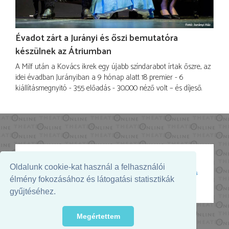
Évadot zárt a Jurányi és őszi bemutatóra
készülnek az Átriumban
A Milf után a Kovács ikrek egy újabb színdarabot írtak őszre, az
idei évadban Jurányiban a 9 hónap alatt 18 premier - 6
kiállításmegnyitó - 355 előadás - 30.000 néző volt – és díjeső.
Oldalunk cookie-kat használ a felhasználói
Az oldal megjelenését támogatja:
élmény fokozásához és látogatási statisztikák
gyűjtéséhez.
Megértettem
© 2026. - THEATER Online -
theater.hu