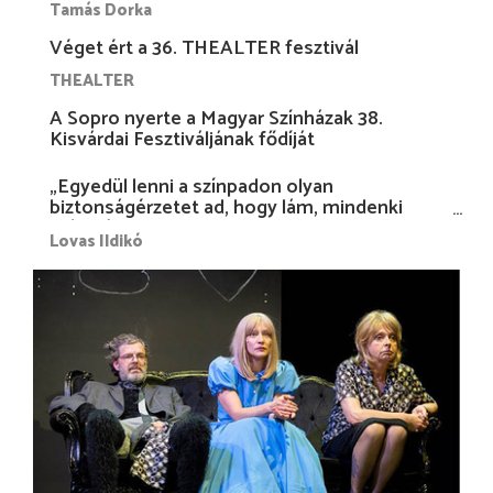
Tamás Dorka
Véget ért a 36. THEALTER fesztivál
THEALTER
A Sopro nyerte a Magyar Színházak 38.
Kisvárdai Fesztiváljának fődíját
„Egyedül lenni a színpadon olyan
biztonságérzetet ad, hogy lám, mindenki
más nélkül is megvagyok magammal…”
Lovas Ildikó