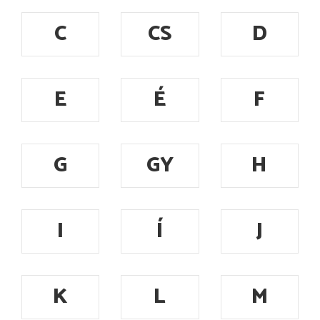
C
CS
D
E
É
F
G
GY
H
I
Í
J
K
L
M