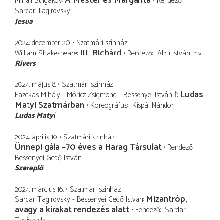
A Mester és Margarita
Mihail Bulgakov
Rendező
Sardar Tagirovsky
Jesua
2024. december 20.
Szatmári színház
III. Richárd
William Shakespeare
Rendező
Albu István
m.v.
Rivers
2024. május 8.
Szatmári színház
Ludas
Fazekas Mihály - Móricz Zsigmond - Bessenyei István †
Matyi Szatmárban
Koreográfus
Kispál Nándor
Ludas Matyi
2024. április 10.
Szatmári színház
Ünnepi gála –70 éves a Harag Társulat
Rendező
Bessenyei Gedő István
Szereplő
2024. március 16.
Szatmári színház
Mizantróp,
Sardar Tagirovsky - Bessenyei Gedő István
avagy a kirakat rendezés alatt
Rendező
Sardar