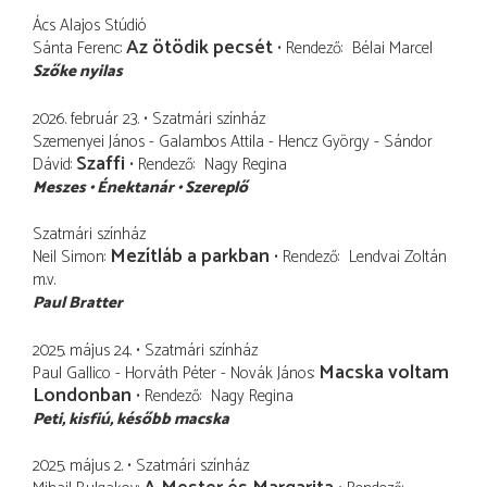
Ács Alajos Stúdió
Az ötödik pecsét
Sánta Ferenc
Rendező
Bélai Marcel
Szőke nyilas
2026. február 23.
Szatmári színház
Szemenyei János - Galambos Attila - Hencz György - Sándor
Szaffi
Dávid
Rendező
Nagy Regina
Meszes
Énektanár
Szereplő
Szatmári színház
Mezítláb a parkban
Neil Simon
Rendező
Lendvai Zoltán
m.v.
Paul Bratter
2025. május 24.
Szatmári színház
Macska voltam
Paul Gallico - Horváth Péter - Novák János
Londonban
Rendező
Nagy Regina
Peti
kisfiú, később macska
2025. május 2.
Szatmári színház