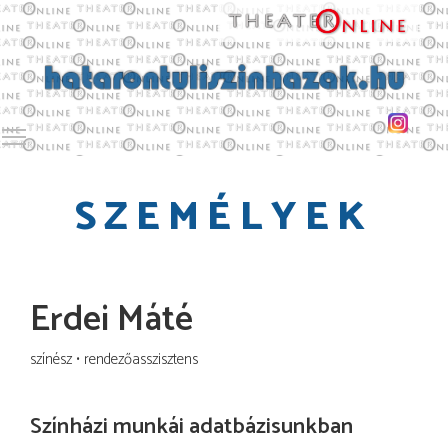
Toggle main menu visibility
SZEMÉLYEK
Erdei Máté
színész
rendezőasszisztens
Színházi munkái adatbázisunkban