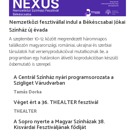
Nemzetközi fesztivállal indul a Békéscsabai Jókai
Színház új évada
A szeptember 10–12. között megrendezett háromnapos
találkozón magyarországi, romániai, ukrajnai és szerbiai
társulatok hat versenyprodukcióval mutatkoznak be, a
programban egy határokon átívelő koprodukcióban készülő
ősbemutató is szerepel.
A Centrál Színház nyári programsorozata a
Szigliget Várudvarban
Tamás Dorka
Véget ért a 36. THEALTER fesztivál
THEALTER
A Sopro nyerte a Magyar Színházak 38.
Kisvárdai Fesztiváljának fődíját