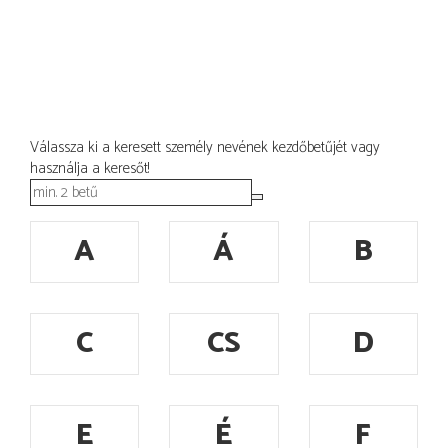
Válassza ki a keresett személy nevének kezdőbetűjét vagy
használja a keresőt!
A
Á
B
C
CS
D
E
É
F