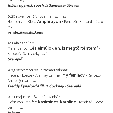
Tagirovsky
Julien
ügynök, coach, játkémester 29 éves
2023. november 24.
Szatmári színház
Amphitryon
Heinrich von Kleist
Rendező
Bocsárdi László
m.v.
rendezőasszisztens
Ács Alajos Stúdió
„és elmúlok én, ki megtörténtem”
Márai Sándor
Rendező
Szugyiczky István
Szereplő
2023. szeptember 28.
Szatmári színház
My fair lady
Frederick Loewe - Alan Jay Lenrner
Rendező
Andrei Şerban
m.v.
Freddy Eynsford-Hill
2. Cockney
Szereplő
2023. május 26.
Szatmári színház
Kasimir és Karoline
Ödön von Horváth
Rendező
Botos
Bálint
m.v.
Johann