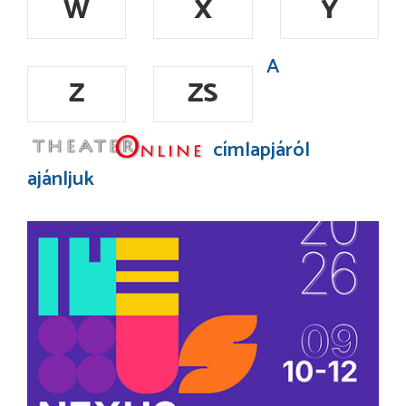
W
X
Y
A
Z
ZS
címlapjáról
ajánljuk