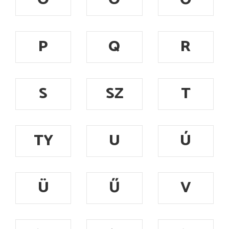
P
Q
R
S
SZ
T
TY
U
Ú
Ü
Ű
V