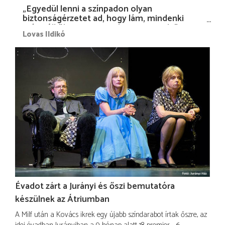
„Egyedül lenni a színpadon olyan
biztonságérzetet ad, hogy lám, mindenki
más nélkül is megvagyok magammal…”
Lovas Ildikó
Évadot zárt a Jurányi és őszi bemutatóra
készülnek az Átriumban
A Milf után a Kovács ikrek egy újabb színdarabot írtak őszre, az