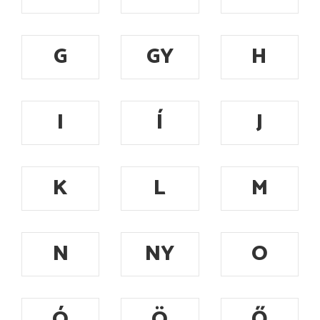
G
GY
H
I
Í
J
K
L
M
N
NY
O
Ó
Ö
Ő