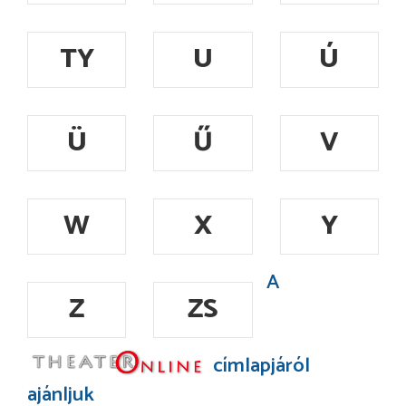
TY
U
Ú
Ü
Ű
V
W
X
Y
A
Z
ZS
címlapjáról
ajánljuk