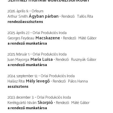
2026. április 9.
Orfeum
Ágyban párban
Arthur Smith
Rendező
Tallós Rita
rendezőasszisztens
2025. április 27.
Orlai Produkciós Iroda
Macskazene
Georges Feydeau
Rendező
Máté Gábor
a rendező munkatársa
2025. február 1.
Orlai Produkciós Iroda
María Luisa
Juan Mayorga
Rendező
Rusznyák Gábor
a rendező munkatársa
2024. szeptember 12.
Orlai Produkciós Iroda
Mély levegő
Halász Rita
Rendező
Pálos Hanna
asszisztens
2023. december 3.
Orlai Produkciós Iroda
Skorpió
Kerékgyártó István
Rendező
Máté Gábor
a rendező munkatársa