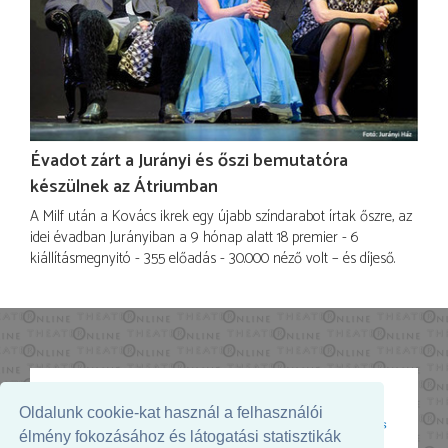
Évadot zárt a Jurányi és őszi bemutatóra
készülnek az Átriumban
A Milf után a Kovács ikrek egy újabb színdarabot írtak őszre, az
idei évadban Jurányiban a 9 hónap alatt 18 premier - 6
kiállításmegnyitó - 355 előadás - 30.000 néző volt – és díjeső.
Oldalunk cookie-kat használ a felhasználói
Az oldal megjelenését támogatja:
élmény fokozásához és látogatási statisztikák