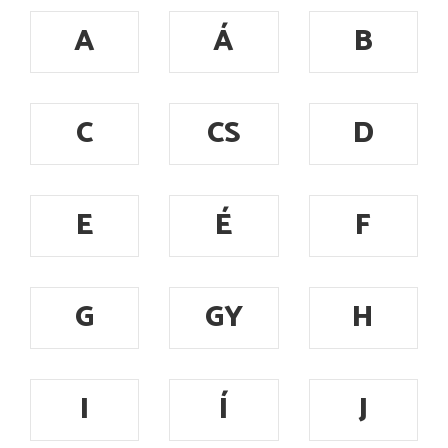
A
Á
B
C
CS
D
E
É
F
G
GY
H
I
Í
J