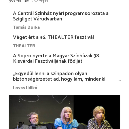
ősbemutató is szerepel.
A Centrál Színház nyári programsorozata a
Szigliget Várudvarban
Tamás Dorka
Véget ért a 36. THEALTER fesztivál
THEALTER
A Sopro nyerte a Magyar Színházak 38.
Kisvárdai Fesztiváljának fődíját
„Egyedül lenni a színpadon olyan
biztonságérzetet ad, hogy lám, mindenki
más nélkül is megvagyok magammal…”
Lovas Ildikó