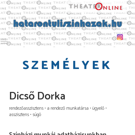
Toggle main menu visibility
SZEMÉLYEK
Dicső Dorka
rendezőasszisztens
a rendező munkatársa
ügyelő
asszisztens
súgó
Színházi munkái adatbázisunkban