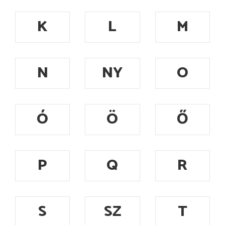
K
L
M
N
NY
O
Ó
Ö
Ő
P
Q
R
S
SZ
T