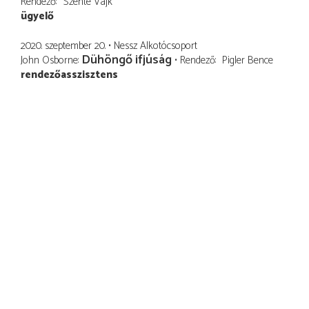
Rendező
Szente Vajk
ügyelő
2020. szeptember 20.
Nessz Alkotócsoport
Dühöngő ifjúság
John Osborne
Rendező
Pigler Bence
rendezőasszisztens