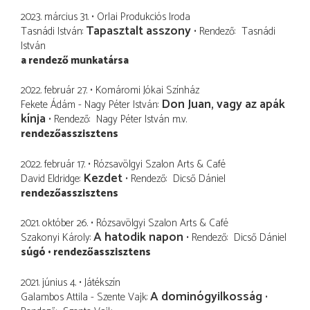
2023. március 31.
Orlai Produkciós Iroda
Tapasztalt asszony
Tasnádi István
Rendező
Tasnádi
István
a rendező munkatársa
2022. február 27.
Komáromi Jókai Színház
Don Juan, vagy az apák
Fekete Ádám - Nagy Péter István
kínja
Rendező
Nagy Péter István
m.v.
rendezőasszisztens
2022. február 17.
Rózsavölgyi Szalon Arts & Café
Kezdet
David Eldridge
Rendező
Dicső Dániel
rendezőasszisztens
2021. október 26.
Rózsavölgyi Szalon Arts & Café
A hatodik napon
Szakonyi Károly
Rendező
Dicső Dániel
súgó
rendezőasszisztens
2021. június 4.
Játékszín
A dominógyilkosság
Galambos Attila - Szente Vajk