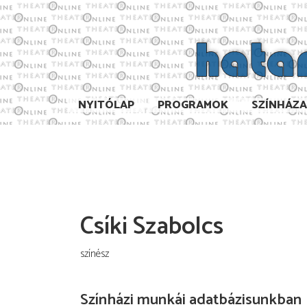
NYITÓLAP
PROGRAMOK
SZÍNHÁZ
Csíki Szabolcs
színész
Színházi munkái adatbázisunkban