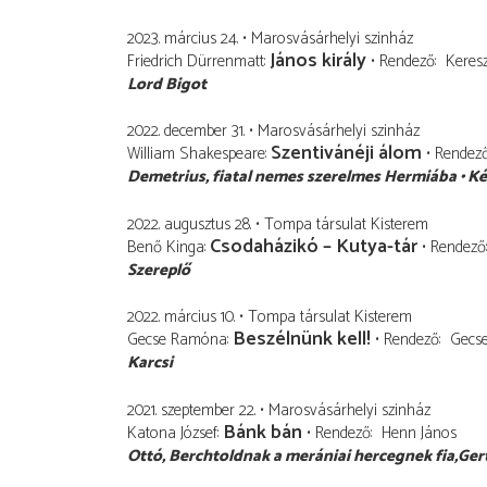
2023. március 24.
Marosvásárhelyi szinház
János király
Friedrich Dürrenmatt
Rendező
Keresz
Lord Bigot
2022. december 31.
Marosvásárhelyi szinház
Szentivánéji álom
William Shakespeare
Rendez
Demetrius
fiatal nemes szerelmes Hermiába
Ké
2022. augusztus 28.
Tompa társulat Kisterem
Csodaházikó – Kutya-tár
Benő Kinga
Rendező
Szereplő
2022. március 10.
Tompa társulat Kisterem
Beszélnünk kell!
Gecse Ramóna
Rendező
Gecs
Karcsi
2021. szeptember 22.
Marosvásárhelyi szinház
Bánk bán
Katona József
Rendező
Henn János
Ottó
Berchtoldnak a merániai hercegnek fia,Ger