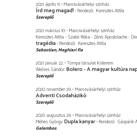
2021. április 11.
Marosvásárhelyi szinház
Írd meg magad!
Rendező
Keresztes Attila
Szereplő
2021. március 10.
Marosvásárhelyi szinház
Keresztes Attila - Szabó Réka - Zénó Apostolache - De
tragédia
Rendező
Keresztes Attila
Sebastian
Maghiari fia
2021. január 22.
Tompa társulat Kisterem
Bolero - A magyar kultúra nap
Weöres Sándor
Szereplő
2020. november 29.
Marosvásárhelyi szinház
Adventi Csodaházikó
Szereplő
2020. augusztus 29.
Marosvásárhelyi szinház
Dupla kanyar
Méhes György
Rendező
Gáspárik A
Galambos