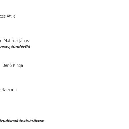
tes Attila
ő
Mohácsi János
nsav
tündérfiú
Benő Kinga
e Ramóna
trudisnak testvéröccse