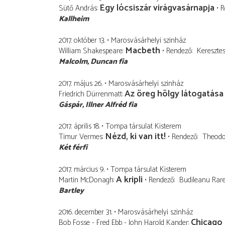
Egy lócsiszár virágvasárnapja
Sütő András
R
Kallheim
2017. október 13.
Marosvásárhelyi szinház
Macbeth
William Shakespeare
Rendező
Keresztes
Malcolm
Duncan fia
2017. május 26.
Marosvásárhelyi szinház
Az öreg hölgy látogatása
Friedrich Dürrenmatt
Gáspár
Illner Alfréd fia
2017. április 18.
Tompa társulat Kisterem
Nézd, ki van itt!
Timur Vermes
Rendező
Theodor
Két férfi
2017. március 9.
Tompa társulat Kisterem
A kripli
Martin McDonagh
Rendező
Budileanu Rar
Bartley
2016. december 31.
Marosvásárhelyi szinház
Chicago
Bob Fosse - Fred Ebb - John Harold Kander