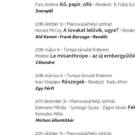
Kő, papír, olló
Pass Andrea
Rendező
B. Fülöp Er
Szereplő
2018. október 13.
Marosvásárhelyi szinház
A lovakat lelövik, ugye?
Horace McCoy
Rende
Kid Kamm
Frank Borzage
Rendőr
2018. május 11.
Tompa társulat Kisterem
Le misanthrope - az új embergyűlöl
Molière
Clitandre
2018. március 9.
Tompa társulat Kisterem
Részegek
Ivan Viripajev
Rendező
Radu Afrim
Egy Férfi
2017. december 31.
Marosvásárhelyi szinház
Fe
Eisemann Mihály - Somogyi Gyula - Zágon István
Keresztes Attila
Michon államtitkár
2017. október 31.
Marosvásárhelyi szinház