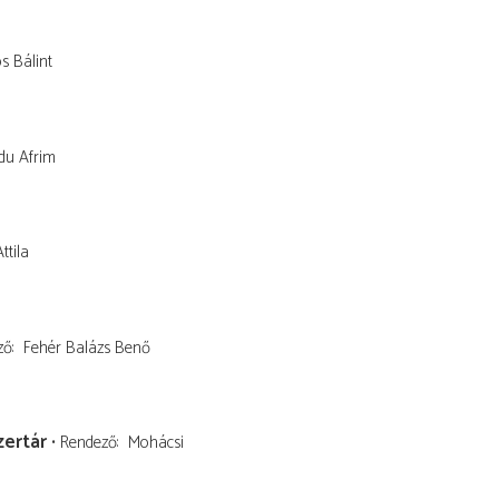
s Bálint
du Afrim
ttila
ző
Fehér Balázs Benő
zertár
Rendező
Mohácsi