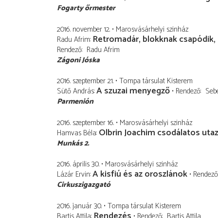
Fogarty őrmester
2016. november 12.
Marosvásárhelyi szinház
Retromadár, blokknak csapódik, 
Radu Afrim
Rendező
Radu Afrim
Zágoni Jóska
2016. szeptember 21.
Tompa társulat Kisterem
A szuzai menyegző
Sütő András
Rendező
Seb
Parmenión
2016. szeptember 16.
Marosvásárhelyi szinház
Olbrin Joachim csodálatos uta
Hamvas Béla
Munkás 2.
2016. április 30.
Marosvásárhelyi szinház
A kisfiú és az oroszlánok
Lázár Ervin
Rendező
Cirkuszigazgató
2016. január 30.
Tompa társulat Kisterem
Rendezés
Bartis Attila
Rendező
Bartis Attila