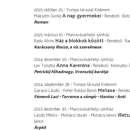
2025. október 25.
Tompa társulat Kisterem
A nap gyermekei
Makszim Gorkij
Rendező
Boto
Roman
2025. március 10.
Marosvásárhelyi szinház
Ház a blokkok között
Radu Afrim
Rendező
Ra
Karácsony Rocco
a víz szerelmese
2024. december 20.
Marosvásárhelyi szinház
Anna Karenina
Lev Tolsztoj
Rendező
Keresztes A
Petrickij főhadnagy
Vronszkij barátja
2024. szeptember 28.
Tompa társulat Kisterem
Metaxa
Garaczi László - Fehér Balázs Benő
Rende
Fémevő Laci
Terrence a vámpír
Hantos
Anti
2023. december 30.
Marosvásárhelyi szinház
Illats
László Miklós - Mohácsi István - Mohácsi János
János
Árpád