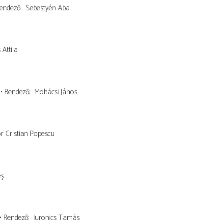
endező
Sebestyén Aba
 Attila
Rendező
Mohácsi János
 Cristian Popescu
eş
Rendező
Juronics Tamás