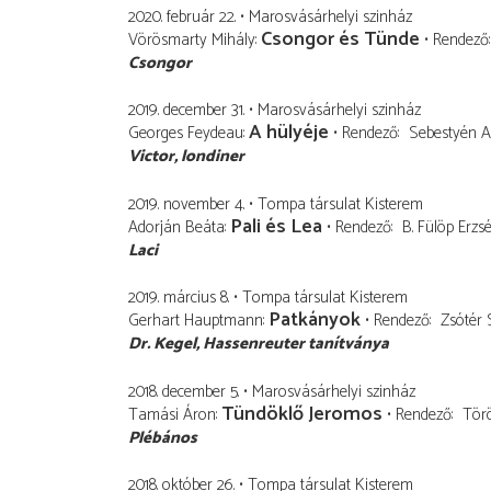
2020. február 22.
Marosvásárhelyi szinház
Csongor és Tünde
Vörösmarty Mihály
Rendező
Csongor
2019. december 31.
Marosvásárhelyi szinház
A hülyéje
Georges Feydeau
Rendező
Sebestyén 
Victor
londiner
2019. november 4.
Tompa társulat Kisterem
Pali és Lea
Adorján Beáta
Rendező
B. Fülöp Erzs
Laci
2019. március 8.
Tompa társulat Kisterem
Patkányok
Gerhart Hauptmann
Rendező
Zsótér
Dr. Kegel
Hassenreuter tanítványa
2018. december 5.
Marosvásárhelyi szinház
Tündöklő Jeromos
Tamási Áron
Rendező
Törö
Plébános
2018. október 26.
Tompa társulat Kisterem