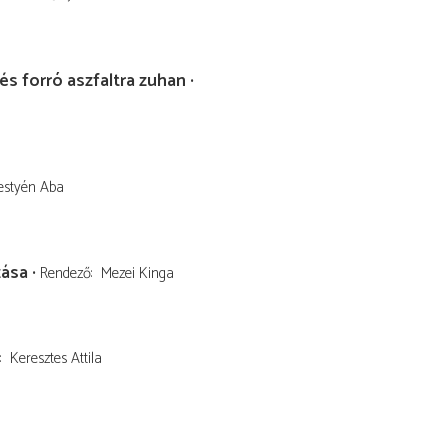
és forró aszfaltra zuhan
estyén Aba
zása
Rendező
Mezei Kinga
Keresztes Attila