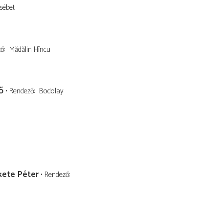
zsébet
ző
Mădălin Hîncu
ő
Rendező
Bodolay
kete Péter
Rendező