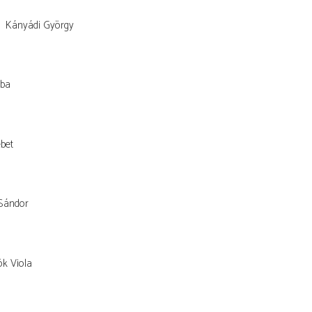
Kányádi György
Aba
ébet
 Sándor
k Viola