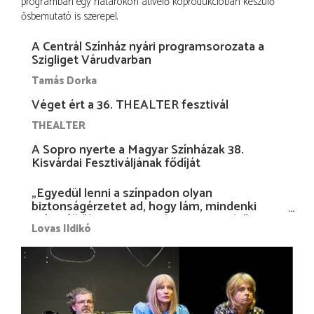
programban egy határokon átívelő koprodukcióban készülő
ősbemutató is szerepel.
A Centrál Színház nyári programsorozata a
Szigliget Várudvarban
Tamás Dorka
Véget ért a 36. THEALTER fesztivál
THEALTER
A Sopro nyerte a Magyar Színházak 38.
Kisvárdai Fesztiváljának fődíját
„Egyedül lenni a színpadon olyan
biztonságérzetet ad, hogy lám, mindenki
más nélkül is megvagyok magammal…”
Lovas Ildikó