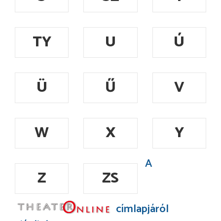
TY
U
Ú
Ü
Ű
V
W
X
Y
A
Z
ZS
címlapjáról