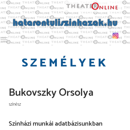
Toggle main menu visibility
SZEMÉLYEK
Bukovszky Orsolya
színész
Színházi munkái adatbázisunkban