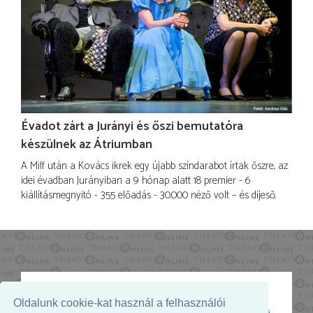
Évadot zárt a Jurányi és őszi bemutatóra
készülnek az Átriumban
A Milf után a Kovács ikrek egy újabb színdarabot írtak őszre, az
idei évadban Jurányiban a 9 hónap alatt 18 premier - 6
kiállításmegnyitó - 355 előadás - 30.000 néző volt – és díjeső.
Oldalunk cookie-kat használ a felhasználói
Az oldal megjelenését támogatja: