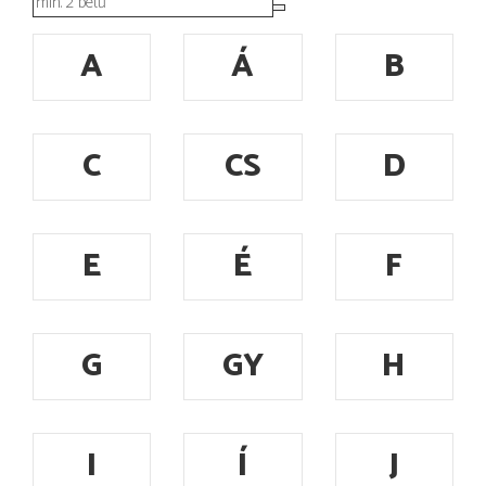
A
Á
B
C
CS
D
E
É
F
G
GY
H
I
Í
J