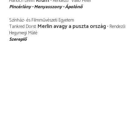
Krum
Hánoch Levin
Rendező
Valló Péter
Pincérlány
Menyasszony
Ápolónő
Színház- és Filmművészeti Egyetem
Merlin avagy a puszta ország
Tankred Dorst
Rendező
Hegymegi Máté
Szereplő