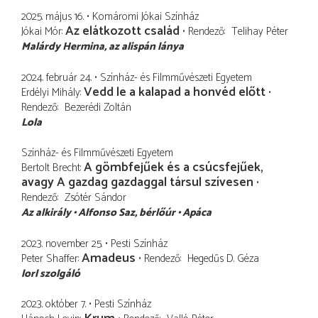
2025. május 16.
Komáromi Jókai Színház
Az elátkozott család
Jókai Mór
Rendező
Telihay Péter
Malárdy Hermina
az alispán lánya
2024. február 24.
Színház- és Filmművészeti Egyetem
Vedd le a kalapad a honvéd előtt
Erdélyi Mihály
Rendező
Bezerédi Zoltán
Lola
Színház- és Filmművészeti Egyetem
A gömbfejűek és a csúcsfejűek,
Bertolt Brecht
avagy A gazdag gazdaggal társul szívesen
Rendező
Zsótér Sándor
Az alkirály
Alfonso Saz
bérlőúr
Apáca
2023. november 25.
Pesti Színház
Amadeus
Peter Shaffer
Rendező
Hegedűs D. Géza
lorl szolgáló
2023. október 7.
Pesti Színház