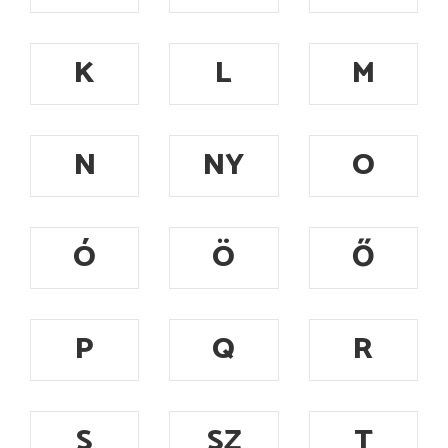
K
L
M
N
NY
O
Ó
Ö
Ő
P
Q
R
S
SZ
T