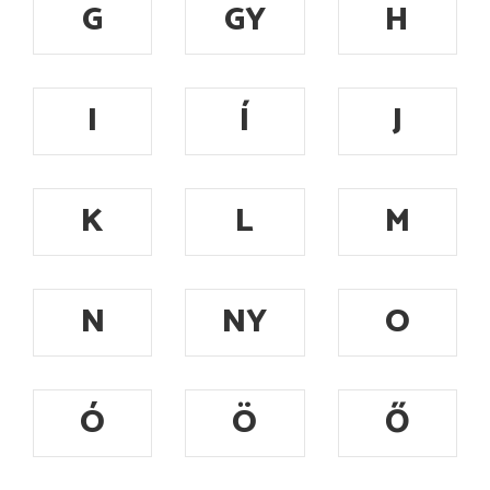
G
GY
H
I
Í
J
K
L
M
N
NY
O
Ó
Ö
Ő