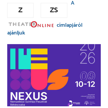
A
Z
ZS
címlapjáról
ajánljuk