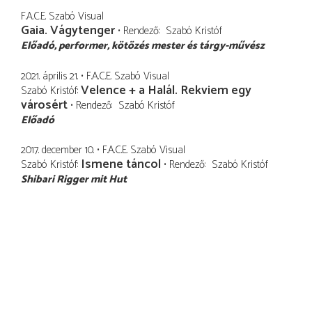
F.A.C.E. Szabó Visual
Gaia. Vágytenger
Rendező
Szabó Kristóf
Előadó
performer, kötözés mester és tárgy-művész
2021. április 21.
F.A.C.E. Szabó Visual
Velence + a Halál. Rekviem egy
Szabó Kristóf
városért
Rendező
Szabó Kristóf
Előadó
2017. december 10.
F.A.C.E. Szabó Visual
Ismene táncol
Szabó Kristóf
Rendező
Szabó Kristóf
Shibari Rigger mit Hut