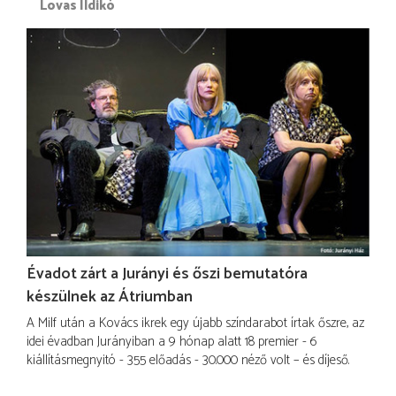
Lovas Ildikó
Évadot zárt a Jurányi és őszi bemutatóra
készülnek az Átriumban
A Milf után a Kovács ikrek egy újabb színdarabot írtak őszre, az
idei évadban Jurányiban a 9 hónap alatt 18 premier - 6
kiállításmegnyitó - 355 előadás - 30.000 néző volt – és díjeső.