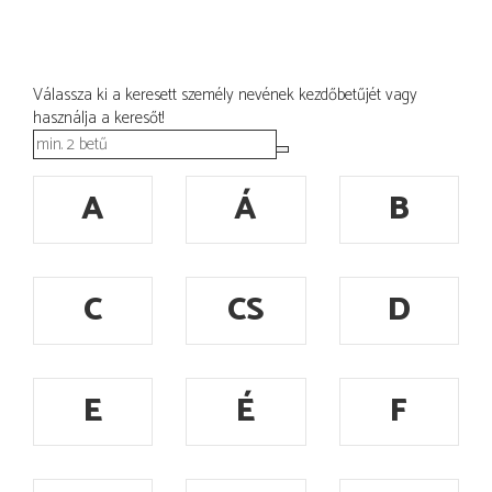
Válassza ki a keresett személy nevének kezdőbetűjét vagy
használja a keresőt!
A
Á
B
C
CS
D
E
É
F