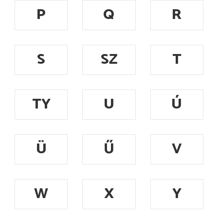
P
Q
R
S
SZ
T
TY
U
Ú
Ü
Ű
V
W
X
Y