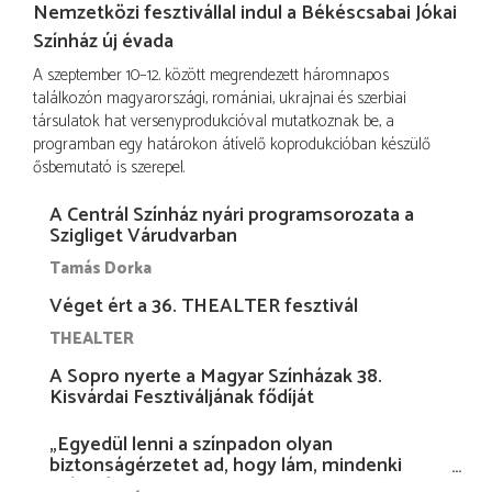
Nemzetközi fesztivállal indul a Békéscsabai Jókai
Színház új évada
A szeptember 10–12. között megrendezett háromnapos
találkozón magyarországi, romániai, ukrajnai és szerbiai
társulatok hat versenyprodukcióval mutatkoznak be, a
programban egy határokon átívelő koprodukcióban készülő
ősbemutató is szerepel.
A Centrál Színház nyári programsorozata a
Szigliget Várudvarban
Tamás Dorka
Véget ért a 36. THEALTER fesztivál
THEALTER
A Sopro nyerte a Magyar Színházak 38.
Kisvárdai Fesztiváljának fődíját
„Egyedül lenni a színpadon olyan
biztonságérzetet ad, hogy lám, mindenki
más nélkül is megvagyok magammal…”