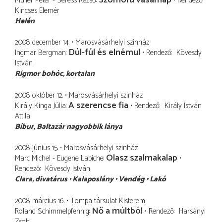
Müller Péter - Seress Rezső
Rendező
Kincses Elemér
Helén
2008. december 14.
Marosvásárhelyi szinház
Dúl-fúl és elnémul
Ingmar Bergman
Rendező
Kövesdy
István
Rigmor bohóc
kortalan
2008. október 12.
Marosvásárhelyi szinház
A szerencse fia
Király Kinga Júlia
Rendező
Király István
Attila
Bíbur
Baltazár nagyobbik lánya
2008. június 15.
Marosvásárhelyi szinház
Olasz szalmakalap
Marc Michel - Eugene Labiche
Rendező
Kövesdy István
Clara
divatárus
Kalaposlány
Vendég
Lakó
2008. március 16.
Tompa társulat Kisterem
Nő a múltból
Roland Schimmelpfennig
Rendező
Harsányi
Zsolt