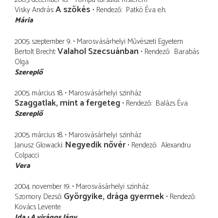
A szökés
Visky András
Rendező
Patkó Éva
e.h.
Mária
2005. szeptember 9.
Marosvásárhelyi Művészeti Egyetem
Valahol Szecsuánban
Bertolt Brecht
Rendező
Barabás
Olga
Szereplő
2005. március 18.
Marosvásárhelyi szinház
Szaggatlak, mint a fergeteg
Rendező
Balázs Éva
Szereplő
2005. március 18.
Marosvásárhelyi szinház
Negyedik nővér
Janusz Glowacki
Rendező
Alexandru
Colpacci
Vera
2004. november 19.
Marosvásárhelyi szinház
Györgyike, drága gyermek
Szomory Dezső
Rendező
Kovács Levente
Ida
A virágos lány