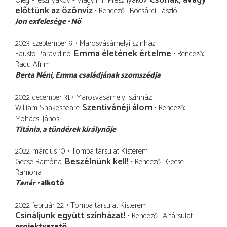
Oleg Presznyakov - Vlagyimir Presznyakov
előttünk az özönvíz
Rendező
Bocsárdi László
Jon exfelesége
Nő
2023. szeptember 9.
Marosvásárhelyi szinház
Emma életének értelme
Fausto Paravidino
Rendező
Radu Afrim
Berta Néni
Emma családjának szomszédja
2022. december 31.
Marosvásárhelyi szinház
Szentivánéji álom
William Shakespeare
Rendező
Mohácsi János
Titánia
a tündérek királynője
2022. március 10.
Tompa társulat Kisterem
Beszélnünk kell!
Gecse Ramóna
Rendező
Gecse
Ramóna
Tanár
alkotó
2022. február 22.
Tompa társulat Kisterem
Csináljunk együtt színházat!
Rendező
A társulat
projektvezető