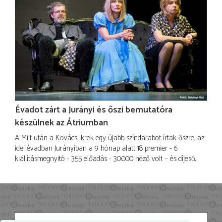
Évadot zárt a Jurányi és őszi bemutatóra
készülnek az Átriumban
A Milf után a Kovács ikrek egy újabb színdarabot írtak őszre, az
idei évadban Jurányiban a 9 hónap alatt 18 premier - 6
kiállításmegnyitó - 355 előadás - 30.000 néző volt – és díjeső.