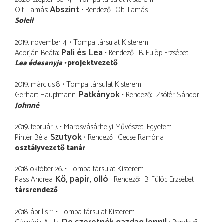
Abszint
Olt Tamás
Rendező
Olt Tamás
Soleil
2019. november 4.
Tompa társulat Kisterem
Pali és Lea
Adorján Beáta
Rendező
B. Fülöp Erzsébet
Lea édesanyja
projektvezető
2019. március 8.
Tompa társulat Kisterem
Patkányok
Gerhart Hauptmann
Rendező
Zsótér Sándor
Johnné
2019. február 7.
Marosvásárhelyi Művészeti Egyetem
Szutyok
Pintér Béla
Rendező
Gecse Ramóna
osztályvezető tanár
2018. október 26.
Tompa társulat Kisterem
Kő, papír, olló
Pass Andrea
Rendező
B. Fülöp Erzsébet
társrendező
2018. április 11.
Tompa társulat Kisterem
De szeretnék gazdag lenni!