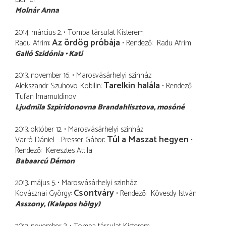
Molnár Anna
2014. március 2.
Tompa társulat Kisterem
Az ördög próbája
Radu Afrim
Rendező
Radu Afrim
Galló Szidónia
Kati
2013. november 16.
Marosvásárhelyi szinház
Tarelkin halála
Alekszandr Szuhovo-Kobilin
Rendező
Tufan Imamutdinov
Ljudmila Szpiridonovna Brandahlisztova
mosóné
2013. október 12.
Marosvásárhelyi szinház
Túl a Maszat hegyen
Varró Dániel - Presser Gábor
Rendező
Keresztes Attila
Babaarcú Démon
2013. május 5.
Marosvásárhelyi szinház
Csontváry
Kovásznai György
Rendező
Kövesdy István
Asszony
(Kalapos hölgy)