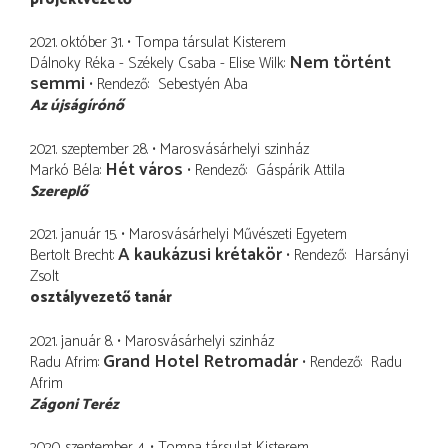
2021. október 31.
Tompa társulat Kisterem
Nem történt
Dálnoky Réka - Székely Csaba - Elise Wilk
semmi
Rendező
Sebestyén Aba
Az újságírónő
2021. szeptember 28.
Marosvásárhelyi szinház
Hét város
Markó Béla
Rendező
Gáspárik Attila
Szereplő
2021. január 15.
Marosvásárhelyi Művészeti Egyetem
A kaukázusi krétakör
Bertolt Brecht
Rendező
Harsányi
Zsolt
osztályvezető tanár
2021. január 8.
Marosvásárhelyi szinház
Grand Hotel Retromadár
Radu Afrim
Rendező
Radu
Afrim
Zágoni Teréz
2020. szeptember 4.
Tompa társulat Kisterem