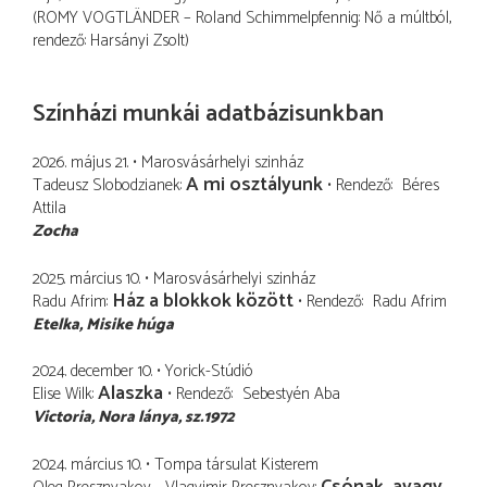
(ROMY VOGTLÄNDER – Roland Schimmelpfennig: Nő a múltból,
rendező: Harsányi Zsolt)
Színházi munkái adatbázisunkban
2026. május 21.
Marosvásárhelyi szinház
A mi osztályunk
Tadeusz Slobodzianek
Rendező
Béres
Attila
Zocha
2025. március 10.
Marosvásárhelyi szinház
Ház a blokkok között
Radu Afrim
Rendező
Radu Afrim
Etelka
Misike húga
2024. december 10.
Yorick-Stúdió
Alaszka
Elise Wilk
Rendező
Sebestyén Aba
Victoria
Nora lánya, sz.1972
2024. március 10.
Tompa társulat Kisterem
Csónak, avagy