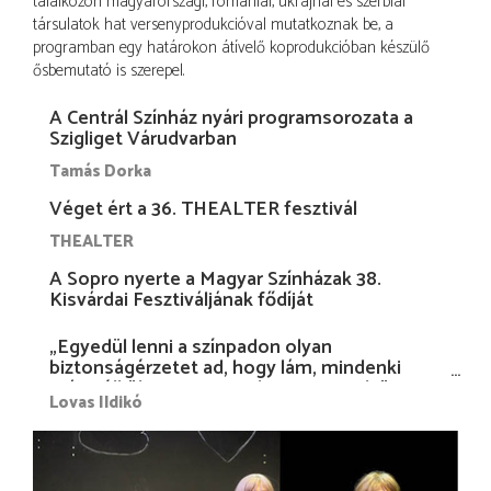
találkozón magyarországi, romániai, ukrajnai és szerbiai
társulatok hat versenyprodukcióval mutatkoznak be, a
programban egy határokon átívelő koprodukcióban készülő
ősbemutató is szerepel.
A Centrál Színház nyári programsorozata a
Szigliget Várudvarban
Tamás Dorka
Véget ért a 36. THEALTER fesztivál
THEALTER
A Sopro nyerte a Magyar Színházak 38.
Kisvárdai Fesztiváljának fődíját
„Egyedül lenni a színpadon olyan
biztonságérzetet ad, hogy lám, mindenki
más nélkül is megvagyok magammal…”
Lovas Ildikó