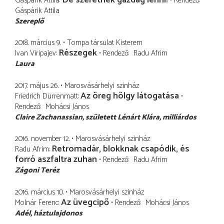
Gáspárik Attila
Rendező
Gáspárik Attila
Szereplő
2018. március 9.
Tompa társulat Kisterem
Részegek
Ivan Viripajev
Rendező
Radu Afrim
Laura
2017. május 26.
Marosvásárhelyi szinház
Az öreg hölgy látogatása
Friedrich Dürrenmatt
Rendező
Mohácsi János
Claire Zachanassian, született Lénárt Klára
milliárdos
2016. november 12.
Marosvásárhelyi szinház
Retromadár, blokknak csapódik, és
Radu Afrim
forró aszfaltra zuhan
Rendező
Radu Afrim
Zágoni Teréz
2016. március 10.
Marosvásárhelyi szinház
Az üvegcipő
Molnár Ferenc
Rendező
Mohácsi János
Adél
háztulajdonos