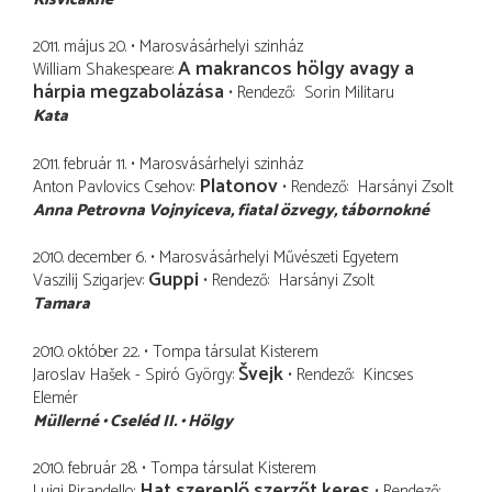
2011. május 20.
Marosvásárhelyi szinház
A makrancos hölgy avagy a
William Shakespeare
hárpia megzabolázása
Rendező
Sorin Militaru
Kata
2011. február 11.
Marosvásárhelyi szinház
Platonov
Anton Pavlovics Csehov
Rendező
Harsányi Zsolt
Anna Petrovna Vojnyiceva
fiatal özvegy, tábornokné
2010. december 6.
Marosvásárhelyi Művészeti Egyetem
Guppi
Vaszilij Szigarjev
Rendező
Harsányi Zsolt
Tamara
2010. október 22.
Tompa társulat Kisterem
Švejk
Jaroslav Hašek - Spiró György
Rendező
Kincses
Elemér
Müllerné
Cseléd II.
Hölgy
2010. február 28.
Tompa társulat Kisterem
Hat szereplő szerzőt keres
Luigi Pirandello
Rendező