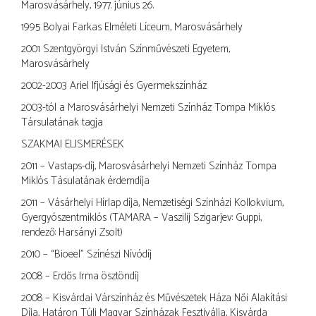
Marosvásárhely, 1977. június 26.
1995 Bolyai Farkas Elméleti Líceum, Marosvásárhely
2001 Szentgyörgyi István Színművészeti Egyetem,
Marosvásárhely
2002-2003 Ariel Ifjúsági és Gyermekszínház
2003-tól a Marosvásárhelyi Nemzeti Színház Tompa Miklós
Társulatának tagja
SZAKMAI ELISMERÉSEK
2011 – Vastaps-díj, Marosvásárhelyi Nemzeti Színház Tompa
Miklós Tásulatának érdemdíja
2011 – Vásárhelyi Hírlap díja, Nemzetiségi Színházi Kollokvium,
Gyergyószentmiklós (TAMARA – Vaszilij Szigarjev: Guppi,
rendező: Harsányi Zsolt)
2010 – “Bioeel” Színészi Nívódíj
2008 – Erdős Irma ösztöndíj
2008 – Kisvárdai Várszínház és Művészetek Háza Női Alakítási
Díja, Határon Túli Magyar Színházak Fesztiválja, Kisvárda