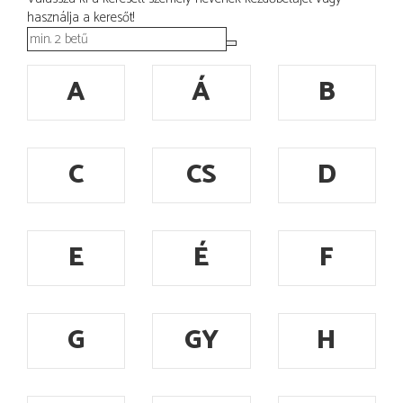
használja a keresőt!
A
Á
B
C
CS
D
E
É
F
G
GY
H