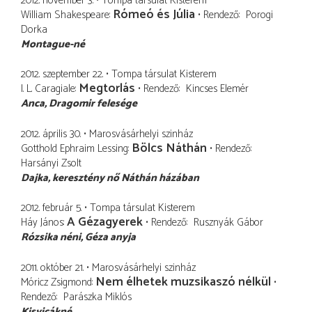
2012. november 3.
Tompa társulat Kisterem
Rómeó és Júlia
William Shakespeare
Rendező
Porogi
Dorka
Montague-né
2012. szeptember 22.
Tompa társulat Kisterem
Megtorlás
I. L. Caragiale
Rendező
Kincses Elemér
Anca
Dragomir felesége
2012. április 30.
Marosvásárhelyi szinház
Bölcs Náthán
Gotthold Ephraim Lessing
Rendező
Harsányi Zsolt
Dajka
keresztény nő Náthán házában
2012. február 5.
Tompa társulat Kisterem
A Gézagyerek
Háy János
Rendező
Rusznyák Gábor
Rózsika néni
Géza anyja
2011. október 21.
Marosvásárhelyi szinház
Nem élhetek muzsikaszó nélkül
Móricz Zsigmond
Rendező
Parászka Miklós
Kisvicákné