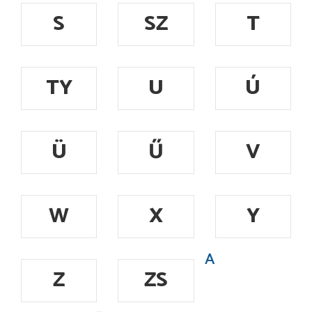
S
SZ
T
TY
U
Ú
Ü
Ű
V
W
X
Y
A
Z
ZS