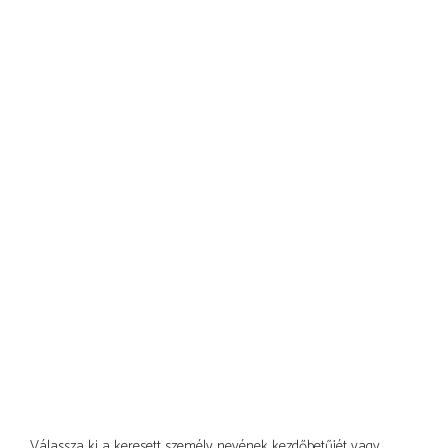
Válassza ki a keresett személy nevének kezdőbetűjét vagy