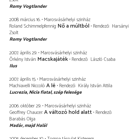
Romy Vogtlander
2008. március 16.
Marosvásárhelyi szinház
Nő a múltból
Roland Schimmelpfennig
Rendező
Harsányi
Zsolt
Romy Vogtlander
2007. április 29.
Marosvásárhelyi szinház
Macskajáték
Örkény István
Rendező
László Csaba
Ilus
2007. április 15.
Marosvásárhelyi szinház
A lé
Machiavelli Niccoló
Rendező
Király István Attila
Lucrezia
Nicia fiatal, szép felesége
2006. október 29.
Marosvásárhelyi szinház
A változó hold alatt
Geoffrey Chaucer
Rendező
Barabás Olga
Madár
majd Halál
2005. december 10.
Tompa társulat Kisterem