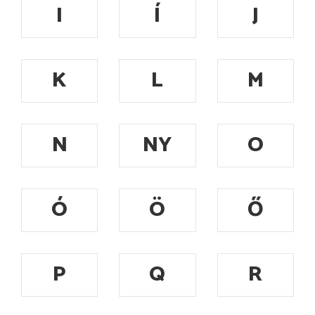
I
Í
J
K
L
M
N
NY
O
Ó
Ö
Ő
P
Q
R