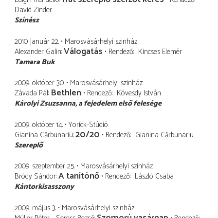
David Zinder
Színész
2010. január 22.
Marosvásárhelyi szinház
Válogatás
Alexander Galin
Rendező
Kincses Elemér
Tamara Buk
2009. október 30.
Marosvásárhelyi szinház
Bethlen
Závada Pál
Rendező
Kövesdy István
Károlyi Zsuzsanna
a fejedelem első felesége
2009. október 14.
Yorick-Stúdió
20/20
Gianina Cărbunariu
Rendező
Gianina Cărbunariu
Szereplő
2009. szeptember 25.
Marosvásárhelyi szinház
A tanítónő
Bródy Sándor
Rendező
László Csaba
Kántorkisasszony
2009. május 3.
Marosvásárhelyi szinház
Szomorú vasárnap