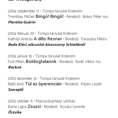
2004. szeptember 17.
Tompa társulat Kisterem
Bingó! Bingó!
Tremblay Michel
Rendező
Bokor Péter
m.v.
Pierette Guérin
2004. február 29.
Tompa társulat Kisterem
A dilis Resner
Hatházi András
Rendező
Parászka Miklós
Bede Klári
elárusító-kisasszony Schiellénél
2004. január 16.
Tompa társulat Kisterem
Boldogtalanok
Füst Milán
Rendező
Bodó Viktor
m.v.
Beckné
2003. december 31.
Tompa társulat Kisterem
Túl az óperencián
Rejtő Jenő
Rendező
Kilyén László
Szereplő
2003. október 11.
Marosvásárhelyi szinház
Zsuzsi
Barta Lajos
Rendező
Kovács Levente
Örzsike