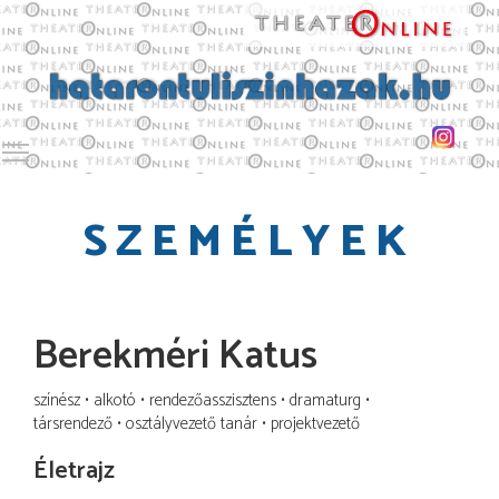
Toggle main menu visibility
SZEMÉLYEK
Berekméri Katus
színész
alkotó
rendezőasszisztens
dramaturg
társrendező
osztályvezető tanár
projektvezető
Életrajz