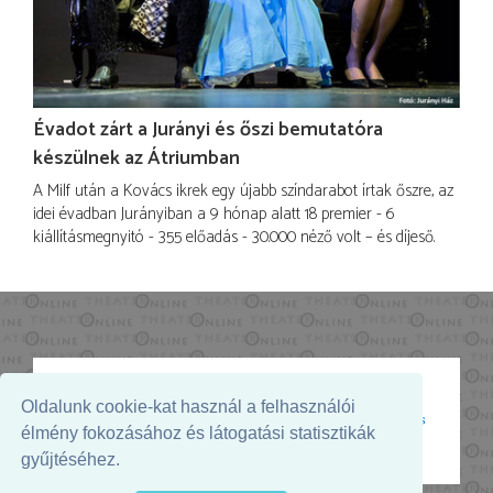
Évadot zárt a Jurányi és őszi bemutatóra
készülnek az Átriumban
A Milf után a Kovács ikrek egy újabb színdarabot írtak őszre, az
idei évadban Jurányiban a 9 hónap alatt 18 premier - 6
kiállításmegnyitó - 355 előadás - 30.000 néző volt – és díjeső.
Oldalunk cookie-kat használ a felhasználói
Az oldal megjelenését támogatja:
élmény fokozásához és látogatási statisztikák
gyűjtéséhez.