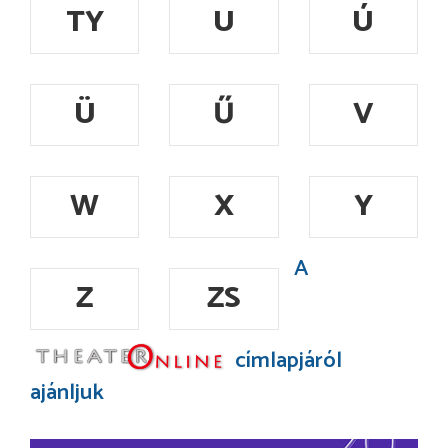
TY
U
Ú
Ü
Ű
V
W
X
Y
A
Z
ZS
címlapjáról
ajánljuk