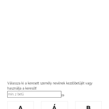
Válassza ki a keresett személy nevének kezdőbetűjét vagy
használja a keresőt!
A
Á
B