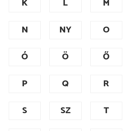
K
L
M
N
NY
O
Ó
Ö
Ő
P
Q
R
S
SZ
T