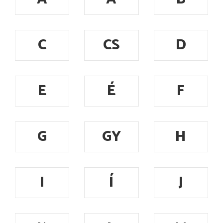
C
CS
D
E
É
F
G
GY
H
I
Í
J