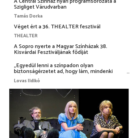
A Centrál Színház nyári programsorozata a
Szigliget Várudvarban
Tamás Dorka
Véget ért a 36. THEALTER fesztivál
THEALTER
A Sopro nyerte a Magyar Színházak 38.
Kisvárdai Fesztiváljának fődíját
„Egyedül lenni a színpadon olyan
biztonságérzetet ad, hogy lám, mindenki
más nélkül is megvagyok magammal…”
Lovas Ildikó