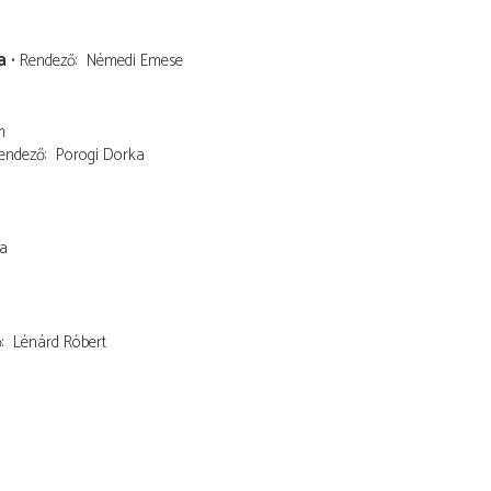
a
Rendező
Némedi Emese
m
endező
Porogi Dorka
la
ő
Lénárd Róbert