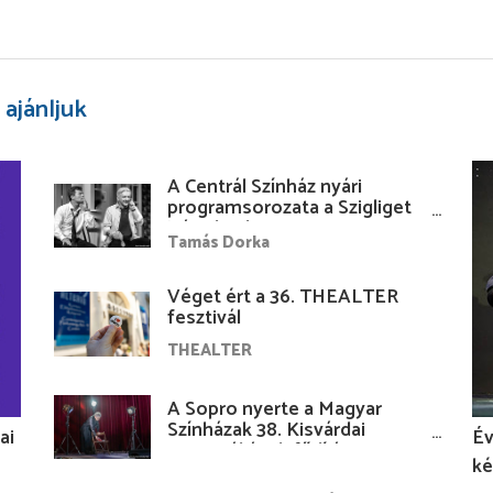
 ajánljuk
A Centrál Színház nyári
programsorozata a Szigliget
Várudvarban
Tamás Dorka
Véget ért a 36. THEALTER
fesztivál
THEALTER
A Sopro nyerte a Magyar
Színházak 38. Kisvárdai
ai
Év
Fesztiváljának fődíját
ké