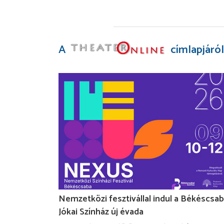
A
címlapjáról
Nemzetközi fesztivállal indul a Békéscsab
Jókai Színház új évada