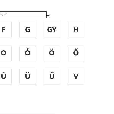
F
G
GY
H
O
Ó
Ö
Ő
Ú
Ü
Ű
V