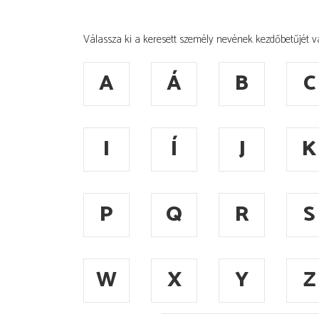
Válassza ki a keresett személy nevének kezdőbetűjét v
A
Á
B
C
I
Í
J
K
P
Q
R
S
W
X
Y
Z