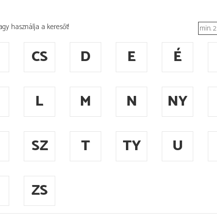
agy használja a keresőt!
CS
D
E
É
L
M
N
NY
SZ
T
TY
U
ZS