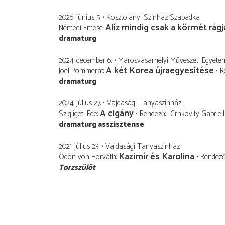
2026. június 5.
Kosztolányi Színház Szabadka
Alíz mindig csak a körmét rágj
Némedi Emese
dramaturg
2024. december 6.
Marosvásárhelyi Művészeti Egyete
A két Korea újraegyesítése
Joël Pommerat
R
dramaturg
2024. július 27.
Vajdasági Tanyaszínház
A cigány
Szigligeti Ede
Rendező
Crnkovity Gabriel
dramaturg asszisztense
2021. július 23.
Vajdasági Tanyaszínház
Kazimír és Karolina
Ödön von Horváth
Rendez
Torzszülöt