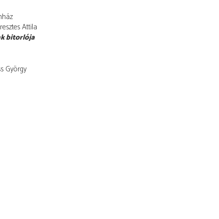
nház
resztes Attila
k bitorlója
s György