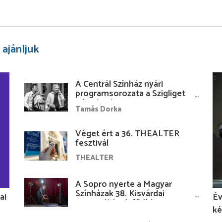
 ajánljuk
A Centrál Színház nyári
programsorozata a Szigliget
Várudvarban
Tamás Dorka
Véget ért a 36. THEALTER
fesztivál
THEALTER
A Sopro nyerte a Magyar
Színházak 38. Kisvárdai
ai
Év
Fesztiváljának fődíját
ké