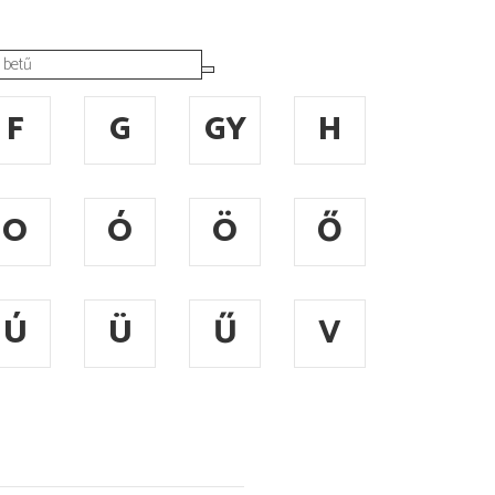
F
G
GY
H
O
Ó
Ö
Ő
Ú
Ü
Ű
V