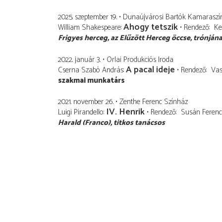
2025. szeptember 19.
Dunaújvárosi Bartók Kamaraszí
Ahogy tetszik
William Shakespeare
Rendező
Ke
Frigyes herceg
az Elűzött Herceg öccse, trónjána
2022. január 3.
Orlai Produkciós Iroda
A pacal ideje
Cserna Szabó András
Rendező
Vas
szak­mai munkatárs
2021. november 26.
Zenthe Ferenc Színház
IV. Henrik
Luigi Pirandello
Rendező
Susán Ferenc
Harald (Franco)
titkos tanácsos