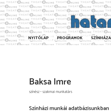
NYITÓLAP
PROGRAMOK
SZÍNHÁZ
Baksa Imre
színész
szak­mai munkatárs
Színházi munkái adatbázisunkban