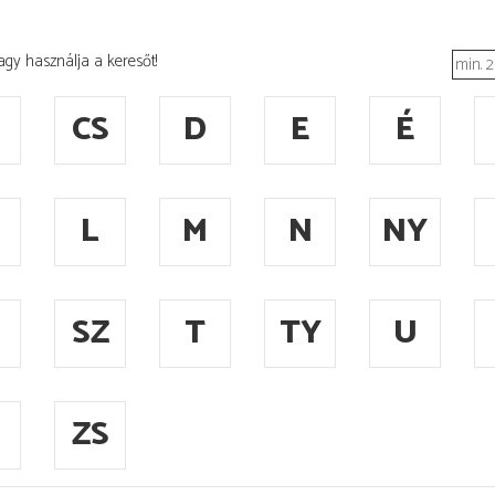
agy használja a keresőt!
CS
D
E
É
L
M
N
NY
SZ
T
TY
U
ZS