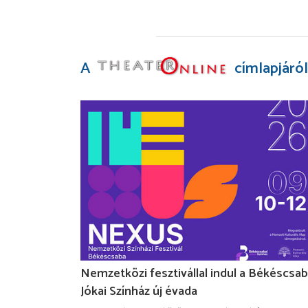
A
címlapjáról
Nemzetközi fesztivállal indul a Békéscsab
Jókai Színház új évada