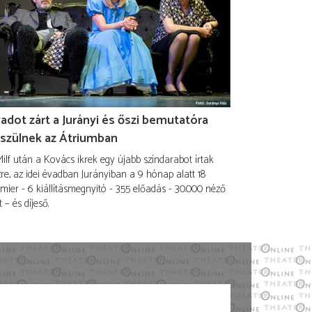
adot zárt a Jurányi és őszi bemutatóra
szülnek az Átriumban
ilf után a Kovács ikrek egy újabb színdarabot írtak
re, az idei évadban Jurányiban a 9 hónap alatt 18
mier - 6 kiállításmegnyitó - 355 előadás - 30.000 néző
t – és díjeső.