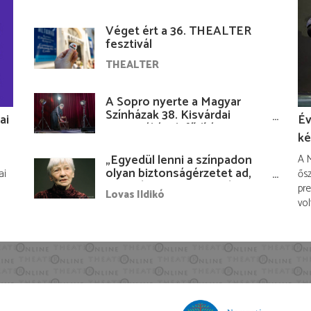
Véget ért a 36. THEALTER
fesztivál
THEALTER
A Sopro nyerte a Magyar
Színházak 38. Kisvárdai
ai
Év
Fesztiváljának fődíját
ké
„Egyedül lenni a színpadon
A M
olyan biztonságérzetet ad,
ai
ősz
hogy lám, mindenki más
pre
Lovas Ildikó
nélkül is megvagyok
vol
magammal…”