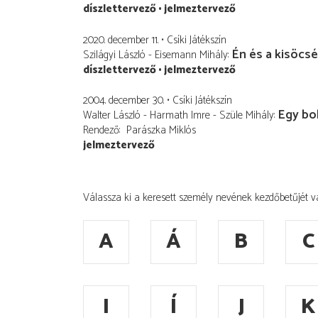
díszlettervező
jelmeztervező
2020. december 11.
Csíki Játékszín
Én és a kisöcs
Szilágyi László - Eisemann Mihály
díszlettervező
jelmeztervező
2004. december 30.
Csíki Játékszín
Egy bol
Walter László - Harmath Imre - Szüle Mihály
Rendező
Parászka Miklós
jelmeztervező
Válassza ki a keresett személy nevének kezdőbetűjét v
A
Á
B
C
I
Í
J
K