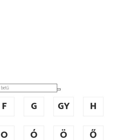
F
G
GY
H
O
Ó
Ö
Ő