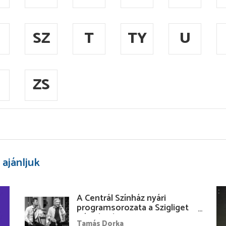
SZ
T
TY
U
ZS
 ajánljuk
A Centrál Színház nyári
programsorozata a Szigliget
Várudvarban
Tamás Dorka