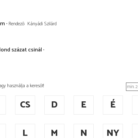
ém
Rendező
Kányádi Szilárd
ond százat csinál
agy használja a keresőt!
CS
D
E
É
L
M
N
NY