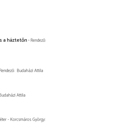
 a háztetőn
Rendező
Rendező
Budaházi Attila
Budaházi Attila
Péter - Korcsmáros György