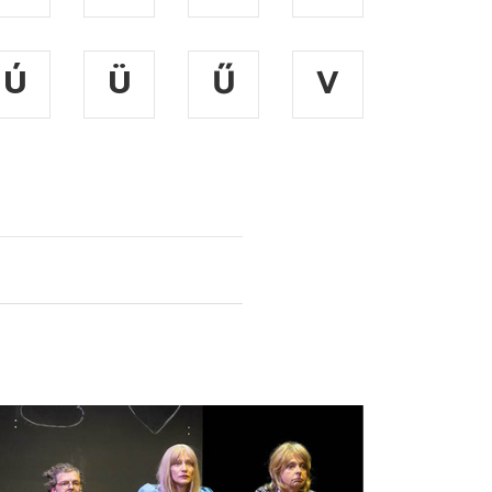
Ú
Ü
Ű
V