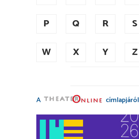
P
Q
R
S
W
X
Y
Z
A
címlapjáról