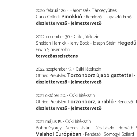
2026. február 26.
Háromszék Táncegyüttes
Pinokkió
Carlo Collodi
Rendező
Tapasztó Ernő
díszlettervező
jelmeztervező
2022. december 30.
Csíki Játékszín
Hegedűs
Sheldon Harnick - Jerry Bock - Joseph Stein
Erwin Șimșensohn
tervezőasszisztens
2022. szeptember 13.
Csíki Játékszín
Torzonborz újabb gaztettei
Otfried Preußler
díszlettervező
jelmeztervező
2021. október 20.
Csíki Játékszín
Torzonborz, a rabló
Otfried Preußler
Rendező
díszlettervező
jelmeztervező
2021. május 15.
Csíki Játékszín
Böhm György - Nemes István - Dés László - Horváth 
Valahol Európában
Rendező
Somogyi Szilárd