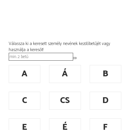
Válassza ki a keresett személy nevének kezdőbetűjét vagy
használja a keresőt!
A
Á
B
C
CS
D
E
É
F