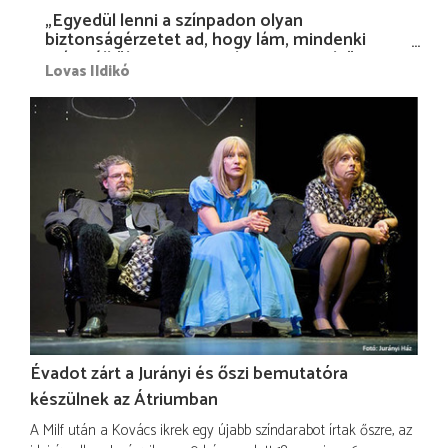
„Egyedül lenni a színpadon olyan
biztonságérzetet ad, hogy lám, mindenki
más nélkül is megvagyok magammal…”
Lovas Ildikó
Évadot zárt a Jurányi és őszi bemutatóra
készülnek az Átriumban
A Milf után a Kovács ikrek egy újabb színdarabot írtak őszre, az