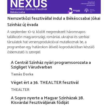
Nemzetközi fesztivállal indul a Békéscsabai Jókai
Színház új évada
A szeptember 10–12. között megrendezett háromnapos
találkozón magyarországi, romániai, ukrajnai és szerbiai
társulatok hat versenyprodukcióval mutatkoznak be, a
programban egy határokon átívelő koprodukcióban készülő
ősbemutató is szerepel.
A Centrál Színház nyári programsorozata a
Szigliget Várudvarban
Tamás Dorka
Véget ért a 36. THEALTER fesztivál
THEALTER
A Sopro nyerte a Magyar Színházak 38.
Kisvárdai Fesztiváljának fődíját