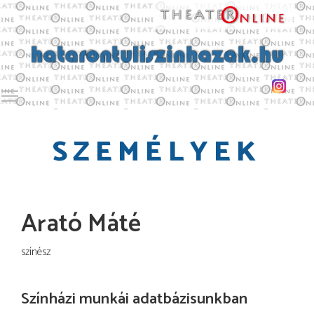
Toggle main menu visibility
SZEMÉLYEK
Arató Máté
színész
Színházi munkái adatbázisunkban