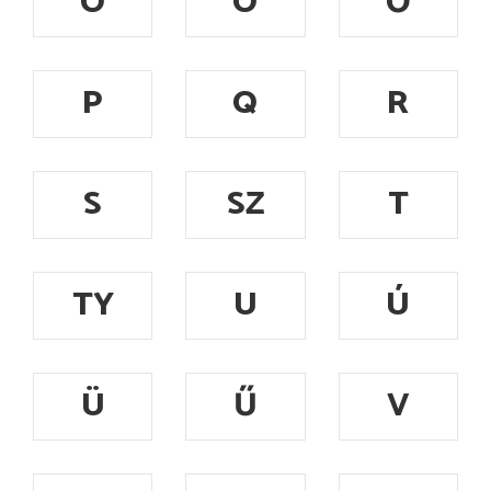
Ó
Ö
Ő
P
Q
R
S
SZ
T
TY
U
Ú
Ü
Ű
V