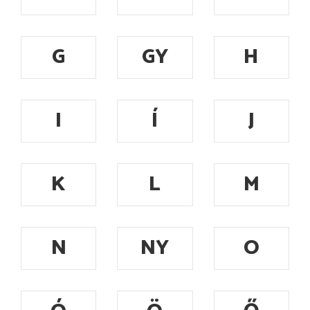
G
GY
H
I
Í
J
K
L
M
N
NY
O