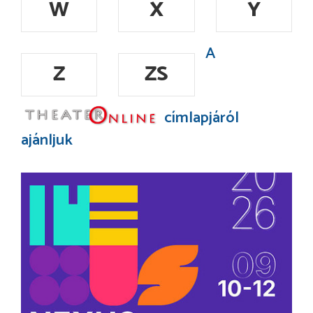
W
X
Y
A
Z
ZS
címlapjáról
ajánljuk