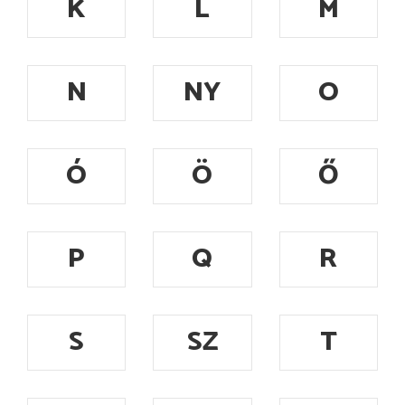
K
L
M
N
NY
O
Ó
Ö
Ő
P
Q
R
S
SZ
T