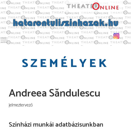
Toggle main menu visibility
SZEMÉLYEK
Andreea Săndulescu
jelmeztervező
Színházi munkái adatbázisunkban