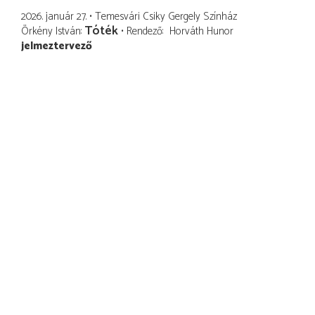
2026. január 27.
Temesvári Csiky Gergely Színház
Tóték
Örkény István
Rendező
Horváth Hunor
jelmeztervező