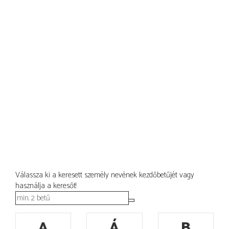
Válassza ki a keresett személy nevének kezdőbetűjét vagy
használja a keresőt!
A
Á
B