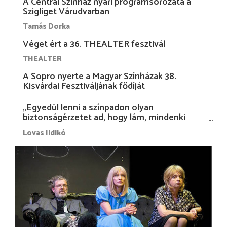
A Centrál Színház nyári programsorozata a
Szigliget Várudvarban
Tamás Dorka
Véget ért a 36. THEALTER fesztivál
THEALTER
A Sopro nyerte a Magyar Színházak 38.
Kisvárdai Fesztiváljának fődíját
„Egyedül lenni a színpadon olyan
biztonságérzetet ad, hogy lám, mindenki
más nélkül is megvagyok magammal…”
Lovas Ildikó