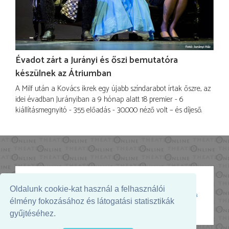
Évadot zárt a Jurányi és őszi bemutatóra
készülnek az Átriumban
A Milf után a Kovács ikrek egy újabb színdarabot írtak őszre, az
idei évadban Jurányiban a 9 hónap alatt 18 premier - 6
kiállításmegnyitó - 355 előadás - 30.000 néző volt – és díjeső.
Oldalunk cookie-kat használ a felhasználói
Az oldal megjelenését támogatja:
élmény fokozásához és látogatási statisztikák
gyűjtéséhez.