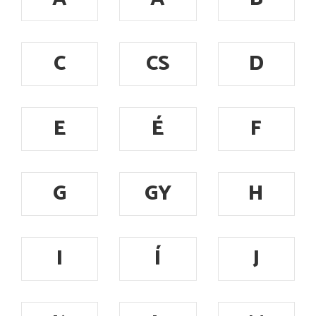
C
CS
D
E
É
F
G
GY
H
I
Í
J