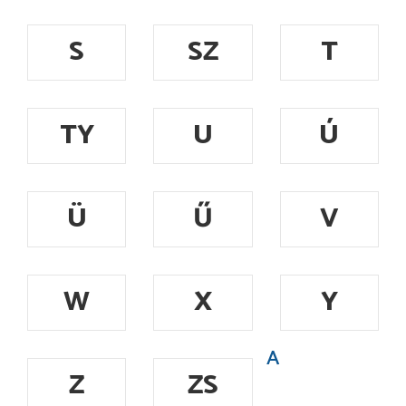
S
SZ
T
TY
U
Ú
Ü
Ű
V
W
X
Y
A
Z
ZS