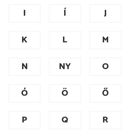
I
Í
J
K
L
M
N
NY
O
Ó
Ö
Ő
P
Q
R