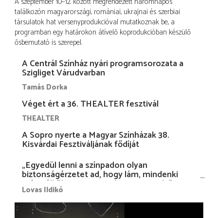
A szeptember 10–12. között megrendezett háromnapos
találkozón magyarországi, romániai, ukrajnai és szerbiai
társulatok hat versenyprodukcióval mutatkoznak be, a
programban egy határokon átívelő koprodukcióban készülő
ősbemutató is szerepel.
A Centrál Színház nyári programsorozata a
Szigliget Várudvarban
Tamás Dorka
Véget ért a 36. THEALTER fesztivál
THEALTER
A Sopro nyerte a Magyar Színházak 38.
Kisvárdai Fesztiváljának fődíját
„Egyedül lenni a színpadon olyan
biztonságérzetet ad, hogy lám, mindenki
más nélkül is megvagyok magammal…”
Lovas Ildikó