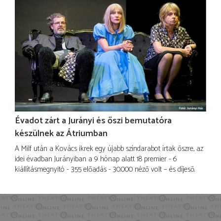
Évadot zárt a Jurányi és őszi bemutatóra
készülnek az Átriumban
A Milf után a Kovács ikrek egy újabb színdarabot írtak őszre, az
idei évadban Jurányiban a 9 hónap alatt 18 premier - 6
kiállításmegnyitó - 355 előadás - 30.000 néző volt – és díjeső.