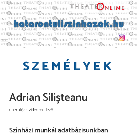
Toggle main menu visibility
SZEMÉLYEK
Adrian Silișteanu
operatőr
videorendező
Színházi munkái adatbázisunkban