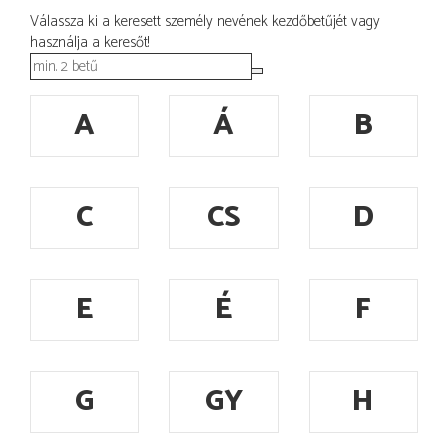
Válassza ki a keresett személy nevének kezdőbetűjét vagy
használja a keresőt!
A
Á
B
C
CS
D
E
É
F
G
GY
H