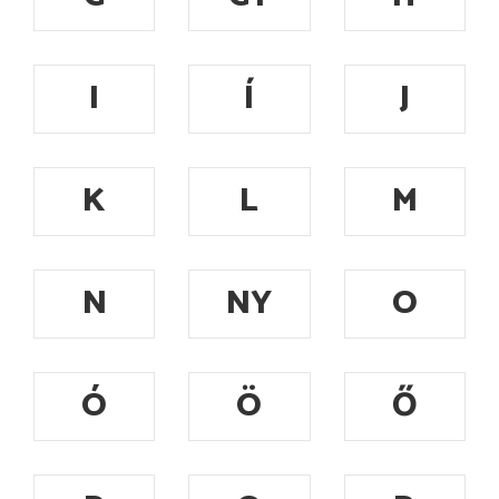
I
Í
J
K
L
M
N
NY
O
Ó
Ö
Ő