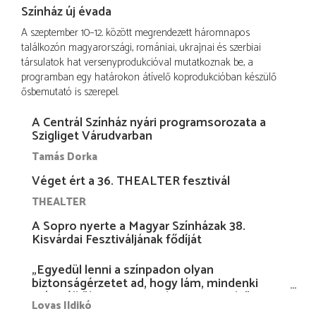
Színház új évada
A szeptember 10–12. között megrendezett háromnapos
találkozón magyarországi, romániai, ukrajnai és szerbiai
társulatok hat versenyprodukcióval mutatkoznak be, a
programban egy határokon átívelő koprodukcióban készülő
ősbemutató is szerepel.
A Centrál Színház nyári programsorozata a
Szigliget Várudvarban
Tamás Dorka
Véget ért a 36. THEALTER fesztivál
THEALTER
A Sopro nyerte a Magyar Színházak 38.
Kisvárdai Fesztiváljának fődíját
„Egyedül lenni a színpadon olyan
biztonságérzetet ad, hogy lám, mindenki
más nélkül is megvagyok magammal…”
Lovas Ildikó