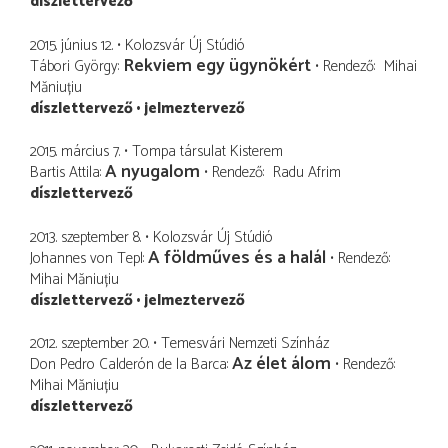
díszlettervező
2015. június 12.
Kolozsvár Új Stúdió
Rekviem egy ügynökért
Tábori György
Rendező
Mihai
Măniuțiu
díszlettervező
jelmeztervező
2015. március 7.
Tompa társulat Kisterem
A nyugalom
Bartis Attila
Rendező
Radu Afrim
díszlettervező
2013. szeptember 8.
Kolozsvár Új Stúdió
A földműves és a halál
Johannes von Tepl
Rendező
Mihai Măniuțiu
díszlettervező
jelmeztervező
2012. szeptember 20.
Temesvári Nemzeti Színház
Az élet álom
Don Pedro Calderón de la Barca
Rendező
Mihai Măniuțiu
díszlettervező