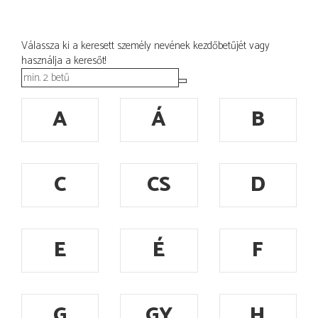
Válassza ki a keresett személy nevének kezdőbetűjét vagy
használja a keresőt!
A
Á
B
C
CS
D
E
É
F
G
GY
H