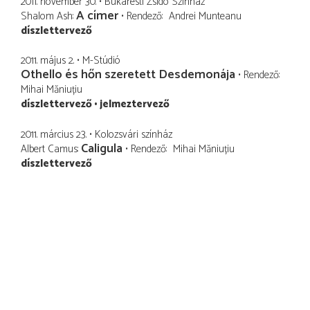
2011. november 30.
Bukaresti Zsidó Színház
A címer
Shalom Ash
Rendező
Andrei Munteanu
díszlettervező
2011. május 2.
M-Stúdió
Othello és hőn szeretett Desdemonája
Rendező
Mihai Măniuțiu
díszlettervező
jelmeztervező
2011. március 23.
Kolozsvári színház
Caligula
Albert Camus
Rendező
Mihai Măniuțiu
díszlettervező