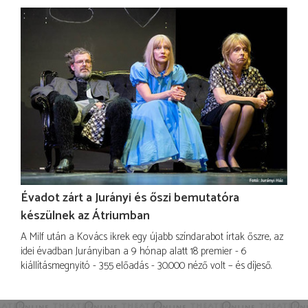
Évadot zárt a Jurányi és őszi bemutatóra
készülnek az Átriumban
A Milf után a Kovács ikrek egy újabb színdarabot írtak őszre, az
idei évadban Jurányiban a 9 hónap alatt 18 premier - 6
kiállításmegnyitó - 355 előadás - 30.000 néző volt – és díjeső.