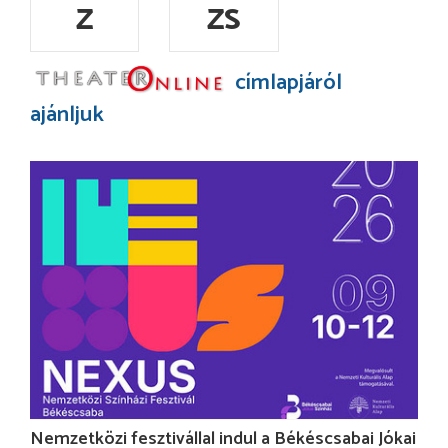
Z
ZS
címlapjáról
ajánljuk
Nemzetközi fesztivállal indul a Békéscsabai Jókai