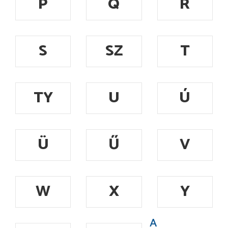
P
Q
R
S
SZ
T
TY
U
Ú
Ü
Ű
V
W
X
Y
A