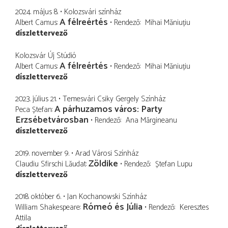
2024. május 8.
Kolozsvári színház
A félreértés
Albert Camus
Rendező
Mihai Măniuțiu
díszlettervező
Kolozsvár Új Stúdió
A félreértés
Albert Camus
Rendező
Mihai Măniuțiu
díszlettervező
2023. július 21.
Temesvári Csiky Gergely Színház
A párhuzamos város: Party
Peca Ștefan
Erzsébetvárosban
Rendező
Ana Mărgineanu
díszlettervező
2019. november 9.
Arad Városi Színház
Zöldike
Claudiu Sfirschi Lăudat
Rendező
Ștefan Lupu
díszlettervező
2018. október 6.
Jan Kochanowski Színház
Rómeó és Júlia
William Shakespeare
Rendező
Keresztes
Attila