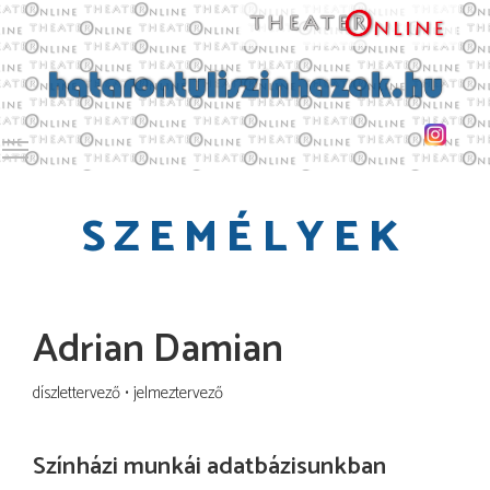
Toggle main menu visibility
SZEMÉLYEK
Adrian Damian
díszlettervező
jelmeztervező
Színházi munkái adatbázisunkban