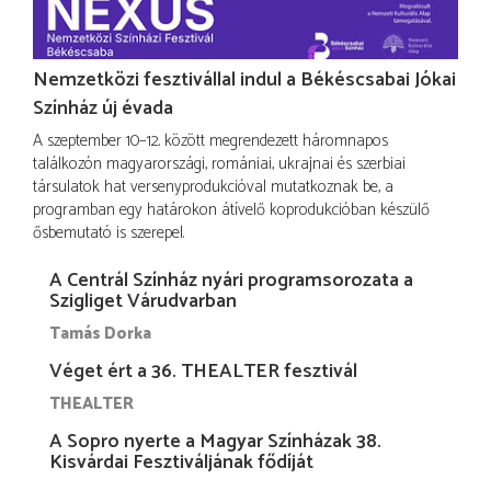
Nemzetközi fesztivállal indul a Békéscsabai Jókai
Színház új évada
A szeptember 10–12. között megrendezett háromnapos
találkozón magyarországi, romániai, ukrajnai és szerbiai
társulatok hat versenyprodukcióval mutatkoznak be, a
programban egy határokon átívelő koprodukcióban készülő
ősbemutató is szerepel.
A Centrál Színház nyári programsorozata a
Szigliget Várudvarban
Tamás Dorka
Véget ért a 36. THEALTER fesztivál
THEALTER
A Sopro nyerte a Magyar Színházak 38.
Kisvárdai Fesztiváljának fődíját