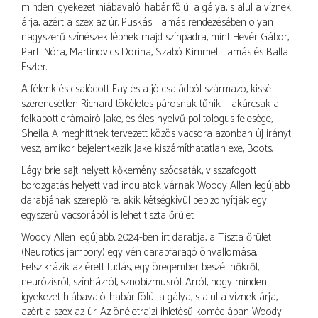
minden igyekezet hiábavaló: habár fölül a gálya, s alul a víznek
árja, azért a szex az úr. Puskás Tamás rendezésében olyan
nagyszerű színészek lépnek majd színpadra, mint Hevér Gábor,
Parti Nóra, Martinovics Dorina, Szabó Kimmel Tamás és Balla
Eszter.
A félénk és csalódott Fay és a jó családból származó, kissé
szerencsétlen Richard tökéletes párosnak tűnik – akárcsak a
felkapott drámaíró Jake, és éles nyelvű politológus felesége,
Sheila. A meghittnek tervezett közös vacsora azonban új irányt
vesz, amikor bejelentkezik Jake kiszámíthatatlan exe, Boots.
Lágy brie sajt helyett kőkemény szócsaták, visszafogott
borozgatás helyett vad indulatok várnak Woody Allen legújabb
darabjának szereplőire, akik kétségkívül bebizonyítják: egy
egyszerű vacsorából is lehet tiszta őrület.
Woody Allen legújabb, 2024-ben írt darabja, a Tiszta őrület
(Neurotics jambory) egy vén darabfaragó önvallomása.
Felszikrázik az érett tudás, egy öregember beszél nőkről,
neurózisról, színházról, sznobizmusról. Arról, hogy minden
igyekezet hiábavaló: habár fölül a gálya, s alul a víznek árja,
azért a szex az úr. Az önéletrajzi ihletésű komédiában Woody