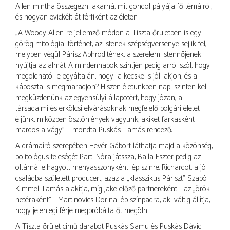
Allen mintha összegezni akarná, mit gondol pályája fő témáiról,
és hogyan evickélt át férfiként az életen.
„A Woody Allen-re jellemző módon a Tiszta őrületben is egy
görög mitológiai történet, az istenek szépségversenye sejlik fel,
melyben végül Párisz Aphroditének, a szerelem istennőjének
nyújtja az almát. A mindennapok szintjén pedig arról szól, hogy
megoldható- e egyáltalán, hogy a kecske is jól lakjon, és a
káposzta is megmaradjon? Hiszen életünkben napi szinten kell
megküzdenünk az egyensúlyi állapotért, hogy józan, a
társadalmi és erkölcsi elvárásoknak megfelelő polgári életet
éljünk, miközben ösztönlények vagyunk, akiket farkasként
mardos a vágy” – mondta Puskás Tamás rendező.
A drámaíró szerepében Hevér Gábort láthatja majd a közönség,
politológus feleségét Parti Nóra játssza, Balla Eszter pedig az
oltárnál elhagyott menyasszonyként lép színre. Richardot, a jó
családba született producert, azaz a „klasszikus Páriszt” Szabó
Kimmel Tamás alakítja, míg Jake előző partnereként - az „örök
hetéraként” - Martinovics Dorina lép színpadra, aki váltig állítja,
hogy jelenlegi férje megpróbálta őt megölni.
A Tiszta őrület című darabot Puskás Samu és Puskás Dávid