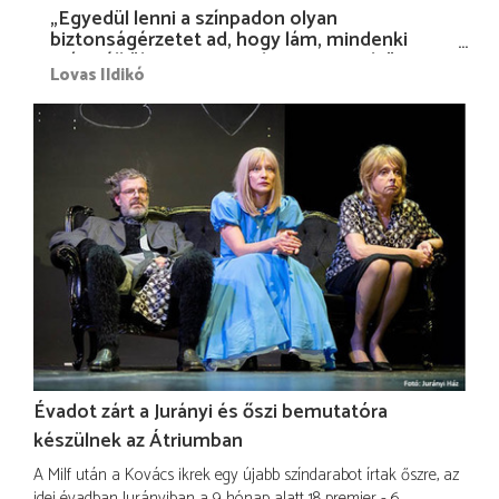
„Egyedül lenni a színpadon olyan
biztonságérzetet ad, hogy lám, mindenki
más nélkül is megvagyok magammal…”
Lovas Ildikó
Évadot zárt a Jurányi és őszi bemutatóra
készülnek az Átriumban
A Milf után a Kovács ikrek egy újabb színdarabot írtak őszre, az
idei évadban Jurányiban a 9 hónap alatt 18 premier - 6