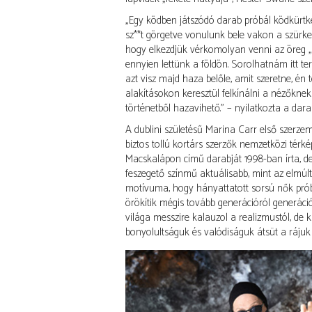
„Egy ködben játszódó darab próbál ködkürtké
sz**t görgetve vonulunk bele vakon a szürke
hogy elkezdjük vérkomolyan venni az öreg „él
ennyien lettünk a földön. Sorolhatnám itt te
azt visz majd haza belőle, amit szeretne, én 
alakításokon keresztül felkínálni a nézőkne
történetből hazavihető.” – nyilatkozta a dar
A dublini születésű Marina Carr első szerze
biztos tollú kortárs szerzők nemzetközi térké
Macskalápon című darabját 1998-ban írta, de
feszegető színmű aktuálisabb, mint az elmúl
motívuma, hogy hányattatott sorsú nők próbá
örökítik mégis tovább generációról generáció
világa messzire kalauzol a realizmustól, de
bonyolultságuk és valódiságuk átsüt a rájuk