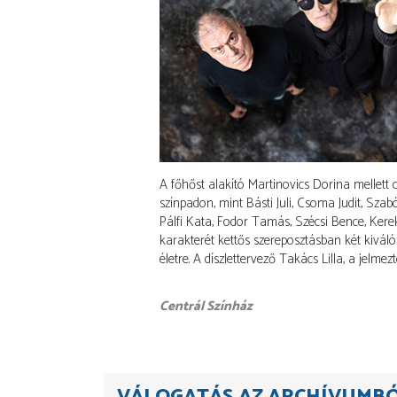
A főhőst alakító Martinovics Dorina mellett
színpadon, mint Básti Juli, Csoma Judit, S
Pálfi Kata, Fodor Tamás, Szécsi Bence, Kere
karakterét kettős szereposztásban két kiváló
életre. A díszlettervező Takács Lilla, a jelmez
Centrál Színház
VÁLOGATÁS AZ ARCHÍVUMB