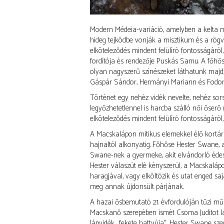
Modern Médeia-variáció, amelyben a kelta mo
hideg tejködbe vonják a misztikum és a rögv
elköteleződés mindent felülíró fontosságáról,
fordítója és rendezője Puskás Samu. A főhőst
olyan nagyszerű színészeket láthatunk majd,
Gáspár Sándor, Hermányi Mariann és Fodo
Történet egy nehéz vidék nevelte, nehéz sors
legyőzhetetlennel is harcba szálló női őserő 
elköteleződés mindent felülíró fontosságáról,
A Macskalápon mitikus elemekkel élő kortárs 
hajnaltól alkonyatig. Főhőse Hester Swane, a
Swane-nek a gyermeke, akit elvándorló éde
Hester válaszút elé kényszerül, a Macskaláp
haragjával, vagy elköltözik és utat enged saj
meg annak újdonsült párjának.
A hazai ősbemutató 21. évfordulóján tűzi mű
Macskanő szerepében ismét Csoma Juditot láthat
lápvidék „fekete hattyúja", Hester Swane sze