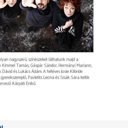
 olyan nagyszerű színészeket láthatunk majd a
zabó Kimmel Tamás, Gáspár Sándor, Hermányi Mariann,
k Dávid és Lukács Ádám. A hétéves Josie Kilbride
 gyerekszereplő, Pavletits Leona és Sisák Sára keltik
tervező Kárpáti Enikő.
ÓL