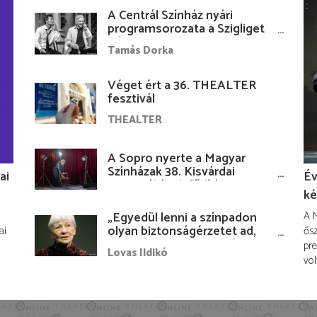
A Centrál Színház nyári
programsorozata a Szigliget
Várudvarban
Tamás Dorka
Véget ért a 36. THEALTER
fesztivál
THEALTER
A Sopro nyerte a Magyar
Színházak 38. Kisvárdai
ai
Év
Fesztiváljának fődíját
ké
„Egyedül lenni a színpadon
A M
olyan biztonságérzetet ad,
ai
ősz
hogy lám, mindenki más
pre
Lovas Ildikó
nélkül is megvagyok
vol
magammal…”