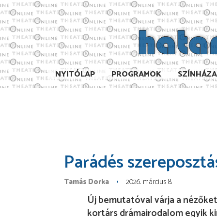
NYITÓLAP
PROGRAMOK
SZÍNHÁZ
Parádés szereposztá
Tamás Dorka
2026. március 8.
Új bemutatóval várja a nézőket 
kortárs drámairodalom egyik kir