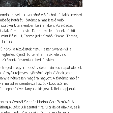
ndák nevelte ír szerzőnő élő és holt láplakói, metsző,
alóság határát. Történet a másik felé való
 szülőként, társként, emberi lényként. Az előadás
 alakító Martinovics Dorina mellett többek között
 mint Básti Juli, Csoma Judit, Szabó Kimmel Tamás,
r Tamás.
ú nőről, a tűzvésztekintetű Hester Swane-ről, a
megtestesítőjéről. Történet a másik felé való
 szülőként, társként, emberi lényként.
tragédia, egy ír mocsárvidéken virradó napot ölel fel,
 környék rejtélyes-gyönyörű láplakójának, Josie
sanyja hétévesen magára hagyott. A történet napján
on marad és szembeszáll az őt kiközösítő nép
át – épp hétéves lánya, a kis Josie Kilbride apjának
sorra a Centrál Színház Marina Carr fő művét. A
juk. Básti Juli ezúttal Mrs. Kilbride-ot alakítja, az ír
repében pedig Martinovics Dorina lesz látható.