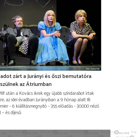
adot zárt a Jurányi és őszi bemutatóra
szülnek az Átriumban
ilf után a Kovács ikrek egy újabb színdarabot írtak
re, az idei évadban Jurányiban a 9 hónap alatt 18
mier - 6 kiállításmegnyitó - 355 előadás - 30.000 néző
t – és díjeső.