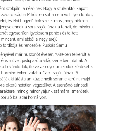
nt szolgálni a nézőinek. Hogy a szüleinktől kapott
 zavarosságba. Miközben soha nem volt ilyen fontos,
ni, és élni hagyni” bölcseletet most, hogy hirtelen
rjengve ennek a sorstragédiának a tanait, de mindenki
tehát egyszerűen igyekszem pontos és telített
k mindent, ami ebből a nagy erejű
ab fordítója és rendezője, Puskás Samu.
ményével már huszonöt évesen, 1989-ben felkerült a
pére, műveit pedig azóta világszerte bemutatták. A
 a bevándorlók, illetve az egyeduralkodók kérdését is
t harminc évben valaha. Carr tragédiáinak fő
lják kilátástalan küzdelmeik során elkerülni, majd
ra elkerülhetetlen végzetüket. A szerzőnő színpadi
 karakterei mindig mindnyájunk számára ismerősek,
 boruló balladai homályon.