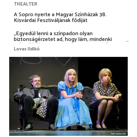
THEALTER
A Sopro nyerte a Magyar Színházak 38.
Kisvárdai Fesztiváljának fődíját
„Egyedül lenni a színpadon olyan
biztonságérzetet ad, hogy lám, mindenki
más nélkül is megvagyok magammal…”
Lovas Ildikó