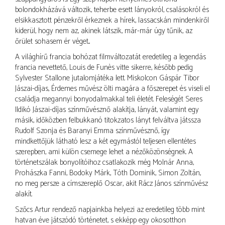
bolondokházává változik, teherbe esett lányokról, csalásokról és
elsikkasztott pénzekről érkeznek a hírek, lassacskán mindenkiről
kiderül, hogy nem az, akinek látszik, már-már úgy tűnik, az
őrület sohasem ér véget...
A világhírű francia bohózat filmváltozatát eredetileg a legendás
francia nevettető, Louis de Funès vitte sikerre, később pedig
Sylvester Stallone jutalomjátéka lett. Miskolcon Gáspár Tibor
Jászai-díjas, Érdemes művész ölti magára a főszerepet és viseli el
családja megannyi bonyodalmakkal teli életét. Feleségét Seres
Ildikó Jászai-díjas színművésznő alakítja, lányát, valamint egy
másik, időközben felbukkanó titokzatos lányt felváltva játssza
Rudolf Szonja és Baranyi Emma színművésznő, így
mindkettőjük látható lesz a két egymástól teljesen ellentétes
szerepben, ami külön csemege lehet a nézőközönségnek. A
történetszálak bonyolítóihoz csatlakozik még Molnár Anna,
Prohászka Fanni, Bodoky Márk, Tóth Dominik, Simon Zoltán,
no meg persze a címszereplő Oscar, akit Rácz János színművész
alakít.
Szőcs Artur rendező napjainkba helyezi az eredetileg több mint
hatvan éve játszódó történetet, s ekképp egy okosotthon