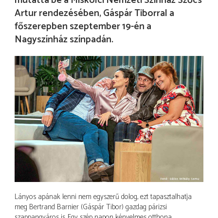
mutatta be a Miskolci Nemzeti Színház Szőcs
Artur rendezésében, Gáspár Tiborral a
főszerepben szeptember 19-én a
Nagyszínház színpadán.
Lányos apának lenni nem egyszerű dolog, ezt tapasztalhatja
meg Bertrand Barnier (Gáspár Tibor) gazdag párizsi
szappangyáros is. Egy szép napon kényelmes otthona