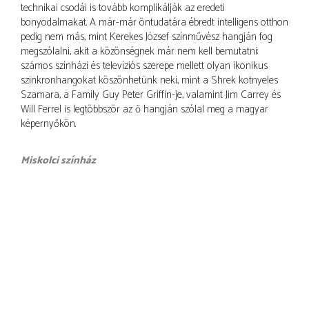
technikai csodái is tovább komplikálják az eredeti
bonyodalmakat. A már-már öntudatára ébredt intelligens otthon
pedig nem más, mint Kerekes József színművész hangján fog
megszólalni, akit a közönségnek már nem kell bemutatni:
számos színházi és televíziós szerepe mellett olyan ikonikus
szinkronhangokat köszönhetünk neki, mint a Shrek kotnyeles
Szamara, a Family Guy Peter Griffin-je, valamint Jim Carrey és
Will Ferrel is legtöbbször az ő hangján szólal meg a magyar
képernyőkön.
Miskolci színház