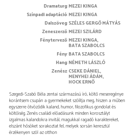
dramaturg
MEZEI KINGA
színpadi adaptáció
MEZEI KINGA
dalszöveg
SZÉLES GERGŐ MÁTYÁS
zeneszerző
MEZEI SZILÁRD
fénytervező
MEZEI KINGA
BATA SZABOLCS
fény
BATA SZABOLCS
hang
NÉMETH LÁSZLÓ
zenész
CSEKE DÁNIEL
MENYHEI ÁDÁM
HOCK ERNŐ
Szegedi-Szabó Béla zentai származású író, költő meseregénye
korántsem csupán a gyermekeket szólítja meg, hiszen a műben
egyszerre ötvöződik kaland, humor, filozofikus gondolat és
költőiség. Zenés családi előadásunk minden korosztályt
izgalmas kalandokra invitál, magukkal ragadó karaktereket,
elszánt hősöket sorakoztat fel, melyek sorsán keresztül
érzékenyen szól az otthon