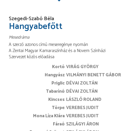
Szegedi-Szabó Béla
Hangyabefőtt
Mesedráma
A szerző azonos című meseregénye nyomán
A Zentai Magyar Kamaraszínház és a Novem Színházi
Szervezet közös előadása
Kortó
VIRÁG GYÖRGY
Hangyász
VILMÁNYI BENETT GÁBOR
Priglic
DÉVAI ZOLTÁN
Tabarínó
DÉVAI ZOLTÁN
Kincses
LÁSZLÓ ROLAND
Törpe
VEREBES JUDIT
Mona Líza Klára
VEREBES JUDIT
Fáraó
SZILÁGYI ÁRON