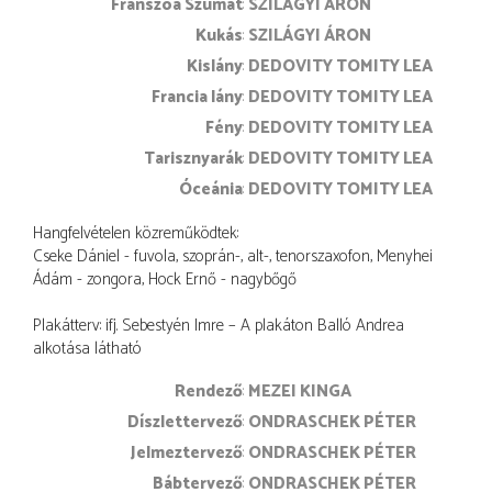
Franszoá Szümat
SZILÁGYI ÁRON
Kukás
SZILÁGYI ÁRON
Kislány
DEDOVITY TOMITY LEA
Francia lány
DEDOVITY TOMITY LEA
Fény
DEDOVITY TOMITY LEA
Tarisznyarák
DEDOVITY TOMITY LEA
Óceánia
DEDOVITY TOMITY LEA
Hangfelvételen közreműködtek:
Cseke Dániel - fuvola, szoprán-, alt-, tenorszaxofon, Menyhei
Ádám - zongora, Hock Ernő - nagybőgő
Plakátterv: ifj. Sebestyén Imre – A plakáton Balló Andrea
alkotása látható
rendező
MEZEI KINGA
díszlettervező
ONDRASCHEK PÉTER
jelmeztervező
ONDRASCHEK PÉTER
bábtervező
ONDRASCHEK PÉTER