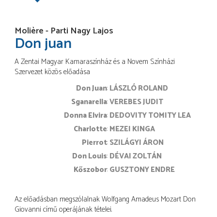
Molière - Parti Nagy Lajos
Don juan
A Zentai Magyar Kamaraszínház és a Novem Színházi
Szervezet közös előadása
Don Juan
LÁSZLÓ ROLAND
Sganarella
VEREBES JUDIT
Donna Elvira
DEDOVITY TOMITY LEA
Charlotte
MEZEI KINGA
Pierrot
SZILÁGYI ÁRON
Don Louis
DÉVAI ZOLTÁN
Kőszobor
GUSZTONY ENDRE
Az előadásban megszólalnak Wolfgang Amadeus Mozart Don
Giovanni című operájának tételei.