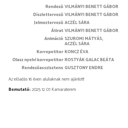
rendező
VILMÁNYI BENETT GÁBOR
díszlettervező
VILMÁNYI BENETT GÁBOR
jelmeztervező
ACZÉL SÁRA
átirat
VILMÁNYI BENETT GÁBOR
animáció
SZUROMI MÁTYÁS
ACZÉL SÁRA
korrepetitor
KONCZ ÉVA
olasz nyelvi korrepetitor
ROSTYÁK GALAC BEÁTA
rendezőasszisztens
GUSZTONY ENDRE
Az előadás 16 éven aluliaknak nem ajánlott!
Bemutató
2025. 12. 07. Kamaraterem