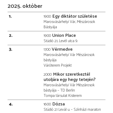
2025. október
1
Egy diktátor születése
19:00
Marosvásárhelyi Vár, Mészárosok
Bástyája
2
Union Place
19:00
Stúdió 2.1, Levél utca 9.
3
Vérmedve
17:00
Marosvásárhelyi Vár Mészárosok
bástyája
Váróterem Projekt
Mikor szeretkeztél
20:00
utoljára egy hegy tetején?
Marosvásárhelyi Vár Mészárosok
bástyája – TD Berlin
Tompa társulat Kisterem
4
Dózsa
16:00
Stúdió 2.1 Levál u. – Színházi maraton