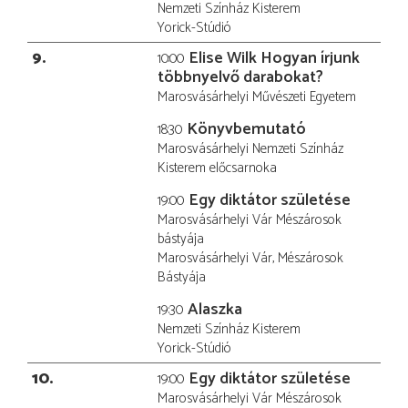
Nemzeti Színház Kisterem
Yorick-Stúdió
9
Elise Wilk Hogyan írjunk
10:00
többnyelvő darabokat?
Marosvásárhelyi Művészeti Egyetem
Könyvbemutató
18:30
Marosvásárhelyi Nemzeti Színház
Kisterem előcsarnoka
Egy diktátor születése
19:00
Marosvásárhelyi Vár Mészárosok
bástyája
Marosvásárhelyi Vár, Mészárosok
Bástyája
Alaszka
19:30
Nemzeti Színház Kisterem
Yorick-Stúdió
10
Egy diktátor születése
19:00
Marosvásárhelyi Vár Mészárosok