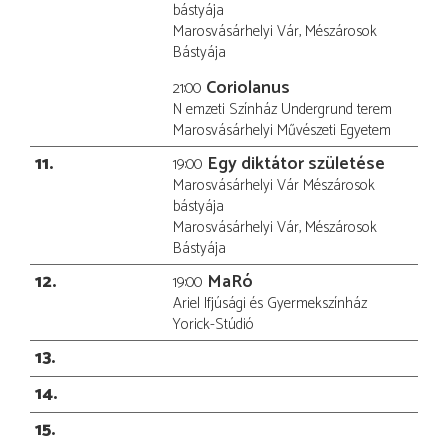
bástyája
Marosvásárhelyi Vár, Mészárosok
Bástyája
Coriolanus
21:00
N emzeti Színház Undergrund terem
Marosvásárhelyi Művészeti Egyetem
11
Egy diktátor születése
19:00
Marosvásárhelyi Vár Mészárosok
bástyája
Marosvásárhelyi Vár, Mészárosok
Bástyája
12
MaRó
19:00
Ariel Ifjúsági és Gyermekszínház
Yorick-Stúdió
13
14
15