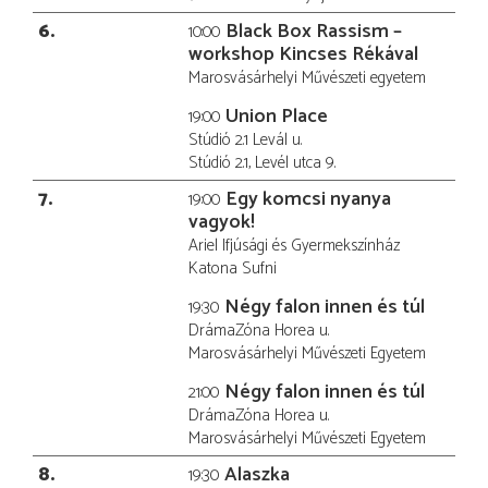
6
Black Box Rassism –
10:00
workshop Kincses Rékával
Marosvásárhelyi Művészeti egyetem
Union Place
19:00
Stúdió 2.1 Levál u.
Stúdió 2.1, Levél utca 9.
7
Egy komcsi nyanya
19:00
vagyok!
Ariel Ifjúsági és Gyermekszínház
Katona Sufni
Négy falon innen és túl
19:30
DrámaZóna Horea u.
Marosvásárhelyi Művészeti Egyetem
Négy falon innen és túl
21:00
DrámaZóna Horea u.
Marosvásárhelyi Művészeti Egyetem
8
Alaszka
19:30