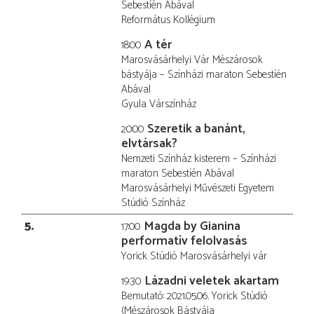
Sebestíén Abával
Református Kollégium
A tér
18:00
Marosvásárhelyi Vár Mészárosok
bástyája – Színházi maraton Sebestíén
Abával
Gyula Várszínház
Szeretik a banánt,
20:00
elvtársak?
Nemzeti Színház kisterem – Színházi
maraton Sebestíén Abával
Marosvásárhelyi Művészeti Egyetem
Stúdió Színház
5
Magda by Gianina
17:00
performatív felolvasás
Yorick Stúdió Marosvásárhelyi vár
Lázadni veletek akartam
19:30
Bemutató: 2021.05.06. Yorick Stúdió
(Mészárosok Bástyája