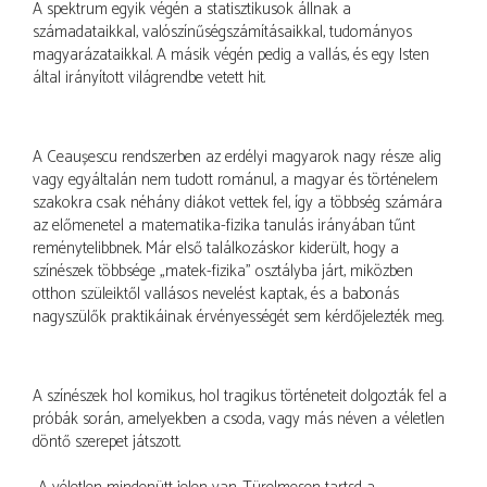
A spektrum egyik végén a statisztikusok állnak a
számadataikkal, valószínűségszámításaikkal, tudományos
magyarázataikkal. A másik végén pedig a vallás, és egy Isten
által irányított világrendbe vetett hit.
A Ceaușescu rendszerben az erdélyi magyarok nagy része alig
vagy egyáltalán nem tudott románul, a magyar és történelem
szakokra csak néhány diákot vettek fel, így a többség számára
az előmenetel a matematika-fizika tanulás irányában tűnt
reménytelibbnek. Már első találkozáskor kiderült, hogy a
színészek többsége „matek-fizika” osztályba járt, miközben
otthon szüleiktől vallásos nevelést kaptak, és a babonás
nagyszülők praktikáinak érvényességét sem kérdőjelezték meg.
A színészek hol komikus, hol tragikus történeteit dolgozták fel a
próbák során, amelyekben a csoda, vagy más néven a véletlen
döntő szerepet játszott.