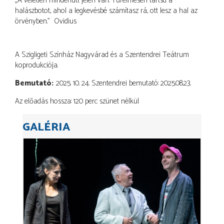
„A véletlen mindenütt jelen van. Türelmesen tartsd a
halászbotot, ahol a legkevésbé számítasz rá, ott lesz a hal az
örvényben.” Ovidius
A Szigligeti Színház Nagyvárad és a Szentendrei Teátrum
koprodukciója.
Bemutató
2025. 10. 24. Szentendrei bemutató: 2025.08.23.
Az előadás hossza: 120 perc szünet nélkül
GALÉRIA