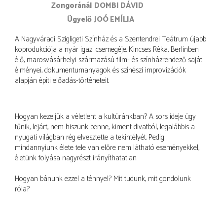
zongoránál
DOMBI DÁVID
ügyelő
JOÓ EMÍLIA
A Nagyváradi Szigligeti Színház és a Szentendrei Teátrum újabb
koprodukciója a nyár igazi csemegéje. Kincses Réka, Berlinben
élő, marosvásárhelyi származású film- és színházrendező saját
élményei, dokumentumanyagok és színészi improvizációk
alapján építi előadás-történeteit.
Hogyan kezeljük a véletlent a kultúránkban? A sors ideje úgy
tűnik, lejárt, nem hiszünk benne, kiment divatból, legalábbis a
nyugati világban rég elvesztette a tekintélyét. Pedig
mindannyiunk élete tele van előre nem látható eseményekkel,
életünk folyása nagyrészt irányíthatatlan.
Hogyan bánunk ezzel a ténnyel? Mit tudunk, mit gondolunk
róla?