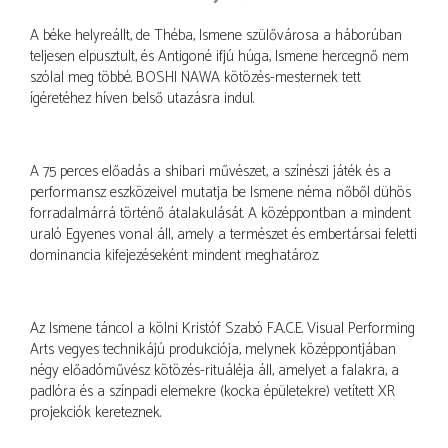
A béke helyreállt, de Théba, Ismene szülővárosa a háborúban
teljesen elpusztult, és Antigoné ifjú húga, Ismene hercegnő nem
szólal meg többé. BOSHI NAWA kötözés-mesternek tett
ígéretéhez híven belső utazásra indul.
A 75 perces előadás a shibari művészet, a színészi játék és a
performansz eszközeivel mutatja be Ismene néma nőből dühös
forradalmárrá történő átalakulását. A középpontban a mindent
uraló Egyenes vonal áll, amely a természet és embertársai feletti
dominancia kifejezéseként mindent meghatároz.
Az Ismene táncol a kölni Kristóf Szabó F.A.C.E. Visual Performing
Arts vegyes technikájú produkciója, melynek középpontjában
négy előadóművész kötözés-rituáléja áll, amelyet a falakra, a
padlóra és a színpadi elemekre (kocka épületekre) vetített XR
projekciók kereteznek.