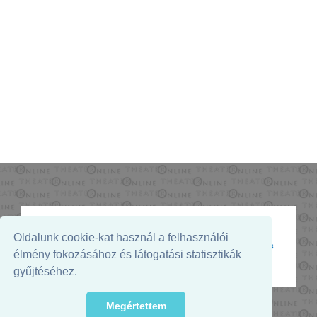
Oldalunk cookie-kat használ a felhasználói
Az oldal megjelenését támogatja:
élmény fokozásához és látogatási statisztikák
gyűjtéséhez.
Megértettem
© 2026. - THEATER Online -
theater.hu