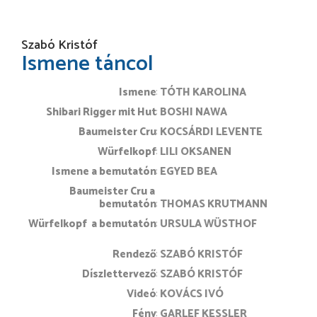
Szabó Kristóf
Ismene táncol
Ismene
TÓTH KAROLINA
Shibari Rigger mit Hut
BOSHI NAWA
Baumeister Cru
KOCSÁRDI LEVENTE
Würfelkopf
LILI OKSANEN
Ismene a bemutatón
EGYED BEA
Baumeister Cru a 
bemutatón
THOMAS KRUTMANN
Würfelkopf  a bemutatón
URSULA WÜSTHOF
rendező
SZABÓ KRISTÓF
díszlettervező
SZABÓ KRISTÓF
videó
KOVÁCS IVÓ
fény
GARLEF KESSLER