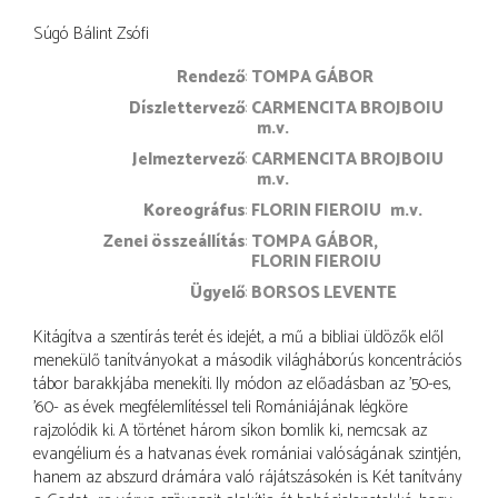
Súgó Bálint Zsófi
rendező
TOMPA GÁBOR
díszlettervező
CARMENCITA BROJBOIU
m.v.
jelmeztervező
CARMENCITA BROJBOIU
m.v.
koreográfus
FLORIN FIEROIU
m.v.
zenei összeállítás
TOMPA GÁBOR
FLORIN FIEROIU
ügyelő
BORSOS LEVENTE
Kitágítva a szentírás terét és idejét, a mű a bibliai üldözők elől
menekülő tanítványokat a második világháborús koncentrációs
tábor barakkjába menekíti. Ily módon az előadásban az ’50-es,
’60- as évek megfélemlítéssel teli Romániájának légköre
rajzolódik ki. A történet három síkon bomlik ki, nemcsak az
evangélium és a hatvanas évek romániai valóságának szintjén,
hanem az abszurd drámára való rájátszásokén is. Két tanítvány