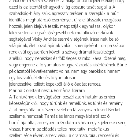
a Godot- ra várva szövegeit alakítja át bohócjelenetekké, hogy
ezzel is az Istentől elhagyott világ abszurditását sugallja. A
szabadság-hiány szűk, agresszív terében a szereplők a múlt
identitás-meghatározó eseményeit újra eljátsszák, mozgásba
hozzák, jelen idejűvé teszik, megosztják egymással, olykor
kifejezetten a legszélsőségesebbnek mutatkozó eszközök
segítségével. Visky András személyiségének, írásainak, belső
világának, életfilozófiájának valódi ismerőjeként Tompa Gábor
rendkívül egyszerűen követi a szöveg drámai feszültségét,
anélkül, hogy nehézkes és fölösleges szimbolikával töltené meg,
vagy engedne a folyamatos magyarázkodás kísértésének. Bár e
példázatból következhetett volna, nem egy barokkos, hanem
egy beavató, élettel és folyamatosan
jelentésekkel telített képekből álló előadást rendez.
Marina Constantinescu, România literară
A Tanítványok lenyűgözően beszél azon hatalmas emberi
képességünkről, hogy tűrünk és remélünk, és tűrés és remény
által megváltatunk. Szerkezetében látványosan kísért Beckett
szelleme, nemcsak Tamás és János megváltásról szóló
homíliája által, amelyben a Godot-ra várva egyik jelenete cseng
vissza, hanem az előadás teljes, meditatív- metafizikus
szellemisége révén, amely végül a dramaturgiai, rendezői és