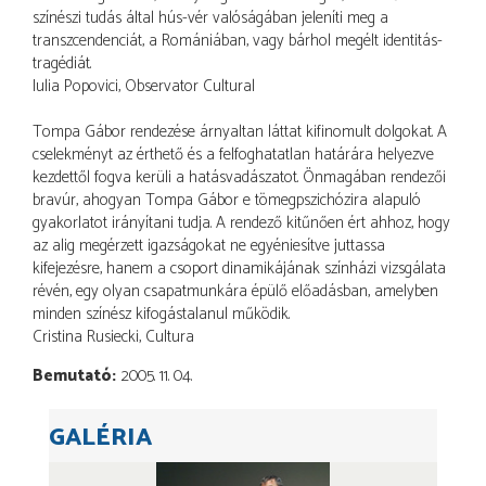
színészi tudás által hús-vér valóságában jeleníti meg a
transzcendenciát, a Romániában, vagy bárhol megélt identitás-
tragédiát.
Iulia Popovici, Observator Cultural
Tompa Gábor rendezése árnyaltan láttat kifinomult dolgokat. A
cselekményt az érthető és a felfoghatatlan határára helyezve
kezdettől fogva kerüli a hatásvadászatot. Önmagában rendezői
bravúr, ahogyan Tompa Gábor e tömegpszichózira alapuló
gyakorlatot irányítani tudja. A rendező kitűnően ért ahhoz, hogy
az alig megérzett igazságokat ne egyéniesítve juttassa
kifejezésre, hanem a csoport dinamikájának színházi vizsgálata
révén, egy olyan csapatmunkára épülő előadásban, amelyben
minden színész kifogástalanul működik.
Cristina Rusiecki, Cultura
Bemutató
2005. 11. 04.
GALÉRIA