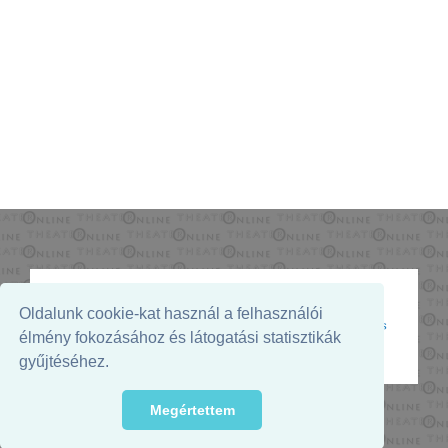
Oldalunk cookie-kat használ a felhasználói
Az oldal megjelenését támogatja:
élmény fokozásához és látogatási statisztikák
gyűjtéséhez.
Megértettem
© 2026. - THEATER Online -
theater.hu