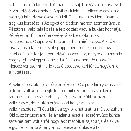
kutat, s akire átkot szórt, ő maga, aki saját anyjával, Iokasztéval
él vérfertőző viszonyban. A gyilkos kilétének felfedése egyben a
szörnyű bűn elkövetésével vádolt Oidipusz valós identitásának
tragikus keresése is. Az egyetlen életben maradt szemtanúval, a
Pásztorral való találkozás a feloldozást vagy a bukást hozhatja.
Kétségeit a Hírmondó érkezése látszik eloszlatni, aki
Polübosznak, Oidipusz vélt apjának halálhírét hozza. A király azt
hiszi, a jóslattal ellenkezőleg, apját nem ő ölte meg, de továbbra
is rettegésben tartja a vérfertőzés gondolata, melyre a Hírmondó
megnyugtatásképpen kimondja: Oidipusz nem Polübosz és
Meropé vér szerinti fia! Iokaszté esedezve kéri férjét, hagyjon fel
a kutatással.
A Szfinx titokzatos jelenléte emlékeztet: Oidipusz király csak az ő
rejtélyét volt képes megfejteni, de mihelyt önmagával került
szembe – bölcsessége elhagyta. A Pásztor előbb vonakodik a
vallomástól, de miután erőszakkal kényszerítik a
vallomástételre, Théba királya egy pillanat alatt a mélybe zuhan.
Oidipusz öntudatlanul és ártatlanul esett a legszörnyűbb bűnbe:
sejtelme sem volt arról, hogy akit megölt, a saját apja, és akivel
együtt él, az a saját anyja. Büntetése az önkeze általi