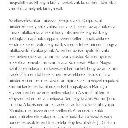
megvakíttatás. Elhagyja királyi székét, vak koldusként távozik a
városból, amelynek királya volt.
Az elbeszélés, akár Laiosszal kezdjük, akár Oidipusszal,
mindenképp egy szűk válaszútra visz. Itt kellett az apának és a
fiúnak találkoznia, anélkül hogy fölismernék egymást: egy
boldogtalan apának s éppoly szerencsétlen fiának, akiknek
kerülniük kellett volna egymást, s meg is tettek mindent, hogy a
találkozástól óvakodjanak. Az ember az iszonyatostól való
félelmében gyakran rohan az iszonyatosba. Bármennyire is
sokkoló a beavatatlan számára, a Kolozsvári Állami Magyar
Színház előadása arra kényszerít bennünket, hogy az antik hős
tragédiáját nem többnek s nem kevesebbnek lássuk, mint a
mindenkori ember megrázó drámájának, akit a végzet ragadozó
karmai kerítettek hatalmukba. Ezt hangsúlyozza Măniuţiu.
Egyszerű ember az értelmetlen világban. A sors által térdre
kényszerített ember archetípusa. Nem egy királyé. Adrian Ţion,
Tribuna A közismert antik tragédia radikális olvasatát nyújtja
Măniuţiu, megőrizve ennek szellemét. A rendező inkább
hangulati elemekre alapozott, az előadásban a vizuális vagy
hangeffektusok teremtik a cselekmény feszültségét […] Cristian