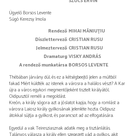
SZŰCS ERVIN
Ügyelő Borsos Levente
Súgó Kerezsy Imola
rendező
MIHAI MĂNIUȚIU
díszlettervező
CRISTIAN RUSU
jelmeztervező
CRISTIAN RUSU
dramaturg
VISKY ANDRÁS
a rendező munkatársa
BORSOS LEVENTE
Thébában járvány dúl, és ez a kétségbeejtő jelen a múltból
fakad. Miért küldték az istenek a városra a halálos vészt? A Kar
újra a város egykori megmentőjeként tisztelt királyától,
Oidipusztól reméli a megoldást.
Kreón, a király sógora azt a jóslatot kapja, hogy a romlást a
városra Laiosz király gyilkosának jelenléte hozta. Oidipusz
átokkal sújtja a gyilkost, és parancsot ad az elfogatására.
Egyedül a vak Teiresziasznak adatik meg a tisztánlátás.
Talányos válasza a király ellen szegezett vád: a gyilkos, akit