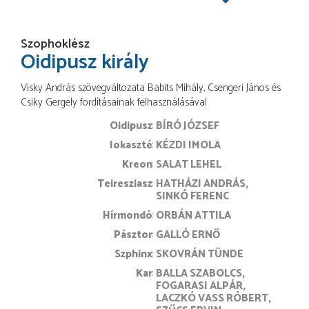
Szophoklész
Oidipusz király
Visky András szövegváltozata Babits Mihály, Csengeri János és
Csiky Gergely fordításainak felhasználásával
Oidipusz
BÍRÓ JÓZSEF
Iokaszté
KÉZDI IMOLA
Kreon
SALAT LEHEL
Teiresziasz
HATHÁZI ANDRÁS
SINKÓ FERENC
Hírmondó
ORBÁN ATTILA
Pásztor
GALLÓ ERNŐ
Szphinx
SKOVRÁN TÜNDE
Kar
BALLA SZABOLCS
FOGARASI ALPÁR
LACZKÓ VASS RÓBERT