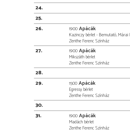
24
25
26
Apácák
19:00
Kazinczy bérlet - Bemutató, Márai 
Zenthe Ferenc Színház
27
Apácák
19:00
Mikszáth bérlet
Zenthe Ferenc Színház
28
29
Apácák
15:00
Egressy bérlet
Zenthe Ferenc Színház
30
31
Apácák
19:00
Madách bérlet
Zenthe Ferenc Színház