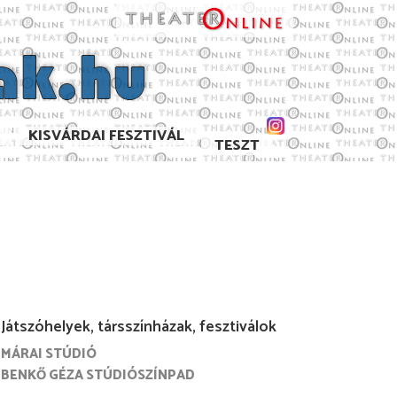
KISVÁRDAI FESZTIVÁL
TESZT
Játszóhelyek, társszínházak, fesztiválok
MÁRAI STÚDIÓ
. szeptember
2022. június
2022. május
2022. április
BENKŐ GÉZA STÚDIÓSZÍNPAD