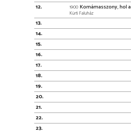
12
Komámasszony, hol a 
19:00
Kürti Faluház
13
14
15
16
17
18
19
20
21
22
23