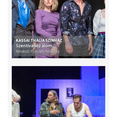
KASSAI THÁLIA SZÍNHÁZ
Szentivánéji álom
Rendező
Matusek Attila
m.v.