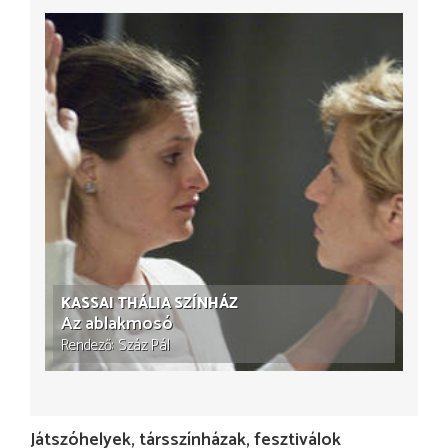
KASSAI THÁLIA SZÍNHÁZ
Az ablakmosó
Rendező
Száz Pál
Játszóhelyek, társszínházak, fesztiválok