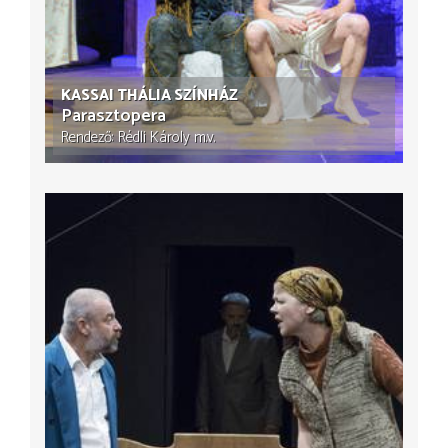
KASSAI THÁLIA SZÍNHÁZ
Parasztopera
Rendező
Rédli Károly
m.v.