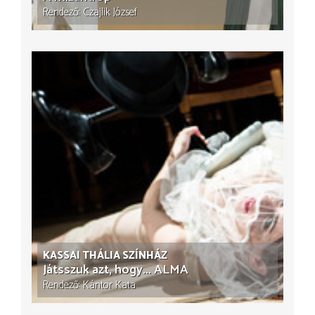
Rendező
Czajlik József
KASSAI THÁLIA SZÍNHÁZ
Játsszuk azt, hogy... ALMA
Rendező
Kántor Kata