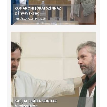
KOMÁROMI JÓKAI SZÍNHÁZ
Bányavakság
Rendező
Czajlik József
KASSAI THÁLIA SZÍNHÁZ
A mizantróp