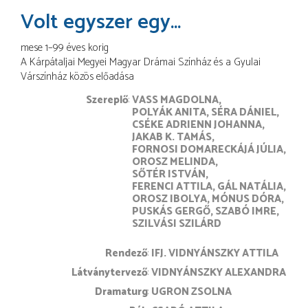
Volt egyszer egy…
mese 1–99 éves korig
A Kárpátaljai Megyei Magyar Drámai Színház és a Gyulai
Várszínház közös előadása
Szereplő
VASS MAGDOLNA
POLYÁK ANITA
SÉRA DÁNIEL
CSÉKE ADRIENN JOHANNA
JAKAB K. TAMÁS
FORNOSI DOMARECKÁJÁ JÚLIA
OROSZ MELINDA
SŐTÉR ISTVÁN
FERENCI ATTILA
GÁL NATÁLIA
OROSZ IBOLYA
MÓNUS DÓRA
PUSKÁS GERGŐ
SZABÓ IMRE
SZILVÁSI SZILÁRD
rendező
IFJ. VIDNYÁNSZKY ATTILA
látványtervező
VIDNYÁNSZKY ALEXANDRA
dramaturg
UGRON ZSOLNA