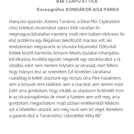
báb
CSAPÓ ATTILA
koreográfus
KONDÁKOR AJSA PANKA
Hiányzási igazolás: „Kedves Tanárnő, a Jókai Mór Cigánybáró
című kötelező olvasmányt sajnos több váratlan és
megmagyarázhatatlan esemény miatt nem tudtam elolvasni. Az
első probléma egy illegálisan beköltözött macska volt, aki
rendszeresen megzavarta az olvasási folyamatot. Előfordult
többek között: karmolás, könyvre fekvés, éjszakai rohangálás,
toll ellopása, továbbá egyszer megevett egy sarokdarabot a 13.
oldalból, ezért nem mertem folytatni az olvasást, mert féltem,
hogy hiányos lesz az ismeretem. Ezt követően váratlanul
családilag el kellett utaznunk egy hosszú útra. Mire hazaértem,
sem a könyvet nem találtam, sem a macskát, sem semmi mást.
Ezért arra gondoltam, hogy inkább az utazásom történetét írom
le az olvasónaplómba, de mivel a füzetem sem volt meg, arra
gondoltam, megpróbálom majd szóban emlékeimből felidézni
azt a hihetetlen utazást, ami még most sem ért véget. Remélem,
a galamb eljut a Tanárnőhöz. Üdvözlettel: Attila 8.B”