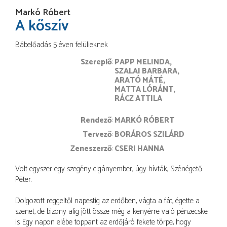
Markó Róbert
A kőszív
Bábelőadás 5 éven felülieknek
Szereplő
PAPP MELINDA
SZALAI BARBARA
ARATÓ MÁTÉ
MATTA LÓRÁNT
RÁCZ ATTILA
rendező
MARKÓ RÓBERT
tervező
BORÁROS SZILÁRD
zeneszerző
CSERI HANNA
Volt egyszer egy szegény cigányember, úgy hívták, Szénégető
Péter.
Dolgozott reggeltől napestig az erdőben, vágta a fát, égette a
szenet, de bizony alig jött össze még a kenyérre való pénzecske
is. Egy napon elébe toppant az erdőjáró fekete törpe, hogy