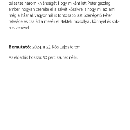
teljesítse három kívánságát. Hogy miként lett Péter gazdag
ember, hogyan cserélte el a szívét kőszívre, s hogy mi az, ami
még a háznál, vagyonnál is fontosabb, azt Szénégető Péter
felesége és családja meséli el Nektek mosollyal, könnyel és sok-
sok zenével!
Bemutató
2024. 11. 23. Kós Lajos terem
Az előadás hossza: 50 perc szünet nélkül