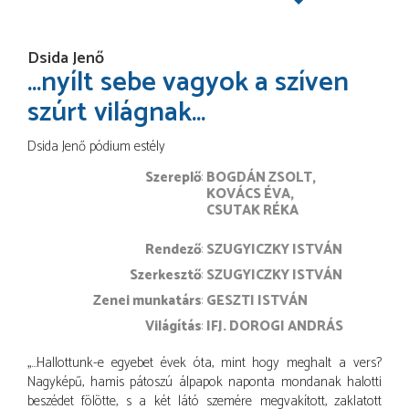
Dsida Jenő
...nyílt sebe vagyok a szíven
szúrt világnak…
Dsida Jenő pódium estély
Szereplő
BOGDÁN ZSOLT
KOVÁCS ÉVA
CSUTAK RÉKA
rendező
SZUGYICZKY ISTVÁN
szerkesztő
SZUGYICZKY ISTVÁN
zenei munkatárs
GESZTI ISTVÁN
világítás
IFJ. DOROGI ANDRÁS
„…Hallottunk-e egyebet évek óta, mint hogy meghalt a vers?
Nagyképű, hamis pátoszú álpapok naponta mondanak halotti
beszédet fölötte, s a két látó szemére megvakított, zaklatott