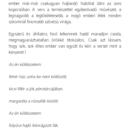
ember már-már csakugyan hajlandó halottat látni az üres
koporsóban. A vers a természettel egybeolvadó művészet, a
legnagyobb a legtökéletesebb, a rezgő emberi lélek minden
sziromnál finomabb szövésű virága…
Egyszerű és áhítatos, hívő lelkemnek hadd maradjon csoda,
megmagyarázhatatlan örökké titokzatos… Csak azt lássam,
hogy sok, sok éhes ember van együtt és kéri a verset mint a
kenyeret…!
Az én költészetem:
fehér ház, soha be nem költözött,
kicsi fillér a jók pénztárcájában,
margaréta a rózsafák között.
Az én költészetem:
folyóra-hajló felvirágzott fák,