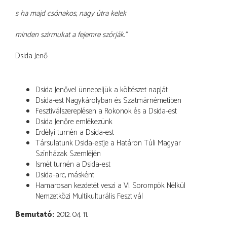
s ha majd csónakos, nagy útra kelek
minden szirmukat a fejemre szórják.”
Dsida Jenő
Dsida Jenővel ünnepeljük a költészet napját
Dsida-est Nagykárolyban és Szatmárnémetiben
Fesztiválszereplésen a Rokonok és a Dsida-est
Dsida Jenőre emlékezünk
Erdélyi turnén a Dsida-est
Társulatunk Dsida-estje a Határon Túli Magyar
Színházak Szemléjén
Ismét turnén a Dsida-est
Dsida-arc, másként
Hamarosan kezdetét veszi a VI. Sorompók Nélkül
Nemzetközi Multikulturális Fesztivál
Bemutató
2012. 04. 11.