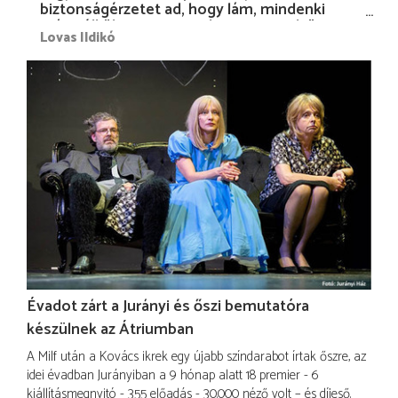
biztonságérzetet ad, hogy lám, mindenki
más nélkül is megvagyok magammal…”
Lovas Ildikó
Évadot zárt a Jurányi és őszi bemutatóra
készülnek az Átriumban
A Milf után a Kovács ikrek egy újabb színdarabot írtak őszre, az
idei évadban Jurányiban a 9 hónap alatt 18 premier - 6
kiállításmegnyitó - 355 előadás - 30.000 néző volt – és díjeső.