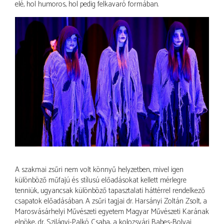
elé, hol humoros, hol pedig felkavaró formában.
A szakmai zsűri nem volt könnyű helyzetben, mivel igen
különböző műfajú és stílusú előadásokat kellett mérlegre
tenniük, ugyancsak különböző tapasztalati háttérrel rendelkező
csapatok előadásában. A zsűri tagjai dr. Harsányi Zoltán Zsolt, a
Marosvásárhelyi Művészeti egyetem Magyar Művészeti Karának
elnöke, dr. Szilágyi-Palkó Csaba, a kolozsvári Babes-Bolyai