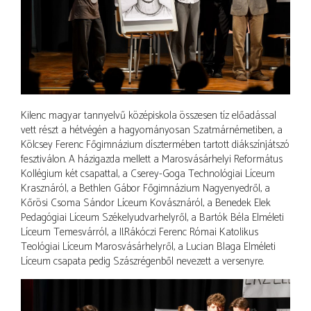
Kilenc magyar tannyelvű középiskola összesen tíz előadással
vett részt a hétvégén a hagyományosan Szatmárnémetiben, a
Kölcsey Ferenc Főgimnázium dísztermében tartott diákszínjátszó
fesztiválon. A házigazda mellett a Marosvásárhelyi Református
Kollégium két csapattal, a Cserey-Goga Technológiai Líceum
Krasznáról, a Bethlen Gábor Főgimnázium Nagyenyedről, a
Kőrösi Csoma Sándor Líceum Kovásznáról, a Benedek Elek
Pedagógiai Líceum Székelyudvarhelyről, a Bartók Béla Elméleti
Líceum Temesvárról, a II.Rákóczi Ferenc Római Katolikus
Teológiai Líceum Marosvásárhelyről, a Lucian Blaga Elméleti
Líceum csapata pedig Szászrégenből nevezett a versenyre.