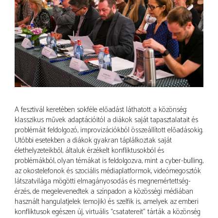
A fesztivál keretében sokféle előadást láthatott a közönség:
klasszikus művek adaptációitól a diákok saját tapasztalatait és
problémáit feldolgozó, improvizációkból összeállított előadásokig.
Utóbbi esetekben a diákok gyakran táplálkoztak saját
élethelyzeteikből, általuk érzékelt konfliktusokból és
problémákból, olyan témákat is feldolgozva, mint a cyber-bulling,
az okostelefonok és szociális médiaplatformok, videómegosztók
látszatvilága mögötti elmagányosodás és megnemértettség-
érzés, de megelevenedtek a színpadon a közösségi médiában
használt hangulatjelek (emojik) és szelfik is, amelyek az emberi
konfliktusok egészen új, virtuális “csatatereit” tárták a közönség