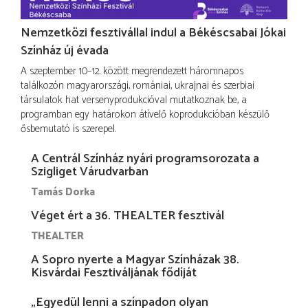
Nemzetközi fesztivállal indul a Békéscsabai Jókai
Színház új évada
A szeptember 10–12. között megrendezett háromnapos
találkozón magyarországi, romániai, ukrajnai és szerbiai
társulatok hat versenyprodukcióval mutatkoznak be, a
programban egy határokon átívelő koprodukcióban készülő
ősbemutató is szerepel.
A Centrál Színház nyári programsorozata a
Szigliget Várudvarban
Tamás Dorka
Véget ért a 36. THEALTER fesztivál
THEALTER
A Sopro nyerte a Magyar Színházak 38.
Kisvárdai Fesztiváljának fődíját
„Egyedül lenni a színpadon olyan