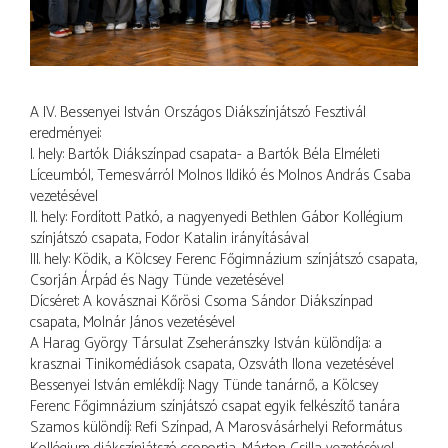
A IV. Bessenyei István Országos Diákszínjátszó Fesztivál
eredményei:
I. hely: Bartók Diákszínpad csapata- a Bartók Béla Elméleti
Líceumból, Temesvárról Molnos Ildikó és Molnos András Csaba
vezetésével
II. hely: Fordított Patkó, a nagyenyedi Bethlen Gábor Kollégium
színjátszó csapata, Fodor Katalin irányításával
III. hely: Ködik, a Kölcsey Ferenc Főgimnázium színjátszó csapata,
Csorján Árpád és Nagy Tünde vezetésével
Dícséret: A kovásznai Kőrösi Csoma Sándor Diákszínpad
csapata, Molnár János vezetésével
A Harag György Társulat Zseheránszky István különdíja: a
krasznai Tinikomédiások csapata, Ozsváth Ilona vezetésével
Bessenyei István emlékdíj: Nagy Tünde tanárnő, a Kölcsey
Ferenc Főgimnázium színjátszó csapat egyik felkészítő tanára
Szamos különdíj: Refi Színpad, A Marosvásárhelyi Református