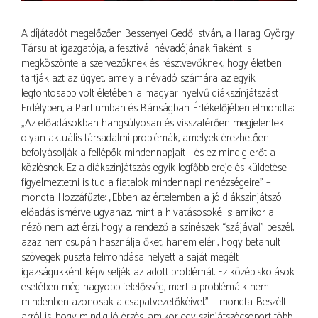
A díjátadót megelőzően Bessenyei Gedő István, a Harag György
Társulat igazgatója, a fesztivál névadójának fiaként is
megköszönte a szervezőknek és résztvevőknek, hogy életben
tartják azt az ügyet, amely a névadó számára az egyik
legfontosabb volt életében: a magyar nyelvű diákszínjátszást
Erdélyben, a Partiumban és Bánságban. Értékelőjében elmondta:
„Az előadásokban hangsúlyosan és visszatérően megjelentek
olyan aktuális társadalmi problémák, amelyek érezhetően
befolyásolják a fellépők mindennapjait - és ez mindig erőt a
közlésnek. Ez a diákszínjátszás egyik legfőbb ereje és küldetése:
figyelmeztetni is tud a fiatalok mindennapi nehézségeire” –
mondta. Hozzáfűzte: „Ebben az értelemben a jó diákszínjátszó
előadás ismérve ugyanaz, mint a hivatásosoké is: amikor a
néző nem azt érzi, hogy a rendező a színészek “szájával” beszél,
azaz nem csupán használja őket, hanem eléri, hogy betanult
szövegek puszta felmondása helyett a saját megélt
igazságukként képviseljék az adott problémát. Ez középiskolások
esetében még nagyobb felelősség, mert a problémáik nem
mindenben azonosak a csapatvezetőkéivel.” – mondta. Beszélt
arról is, hogy mindig jó érzés, amikor egy színjátszócsoport több