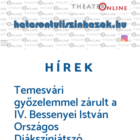
Toggle main menu visibility
HÍREK
Temesvári
győzelemmel zárult a
IV. Bessenyei István
Országos
Diákszínjátszó