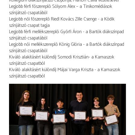
Kollégium diákszínjátszó csoportja, Márton Csilla vezetésével
Legjobb férfi főszereplő: Sólyom Alex – a Tinikomédiások
színjátszó csapatából
Legjobb női főszereplő: Riedl Kovács Zille Csenge - a Ködik
színjátszó csapat tagja
Legjobb férfi mellékszereplő: Győrfi Áron - a Bartók diákszínpad
színjátszó csapatából
Legjobb női mellékszereplő: König Glória - a Bartók diákszínpad
színjátszó csapatából
Kiváló alakításért különdíj: Somodi Krisztián- a Kamaszok
színjátszó csapatból
Kiváló alakításért különdíj: Májai Varga Kriszta - a Kamaszok
színjátszó csapatból