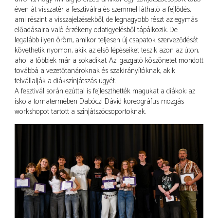
éven át visszatér a fesztiválra és szemmel látható a fejlődés,
ami részint a visszajelzésekből, de legnagyobb részt az egymás
előadásaira való érzékeny odafigyelésből tápálkozik. De
legalább ilyen öröm, amikor teljesen új csapatok szerveződését
követhetik nyomon, akik az első lépéseiket teszik azon az úton,
ahol a többiek már a sokadikat. Az igazgató köszönetet mondott
továbbá a vezetőtanároknak és szakirányítóknak, akik
felvállalják a diákszínjátszás ügyét.
A fesztivál során ezúttal is fejleszthették magukat a diákok: az
iskola tornatermében Dabóczi Dávid koreográfus mozgás
workshopot tartott a színjátszócsoportoknak.