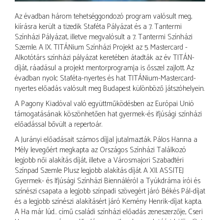
Az évadban három tehetséggondozó program valósult meg,
kiírásra került a tizedik Staféta Pályázat és a 7. Tantermi
Színházi Pályázat, illetve megvalósult a 7. Tantermi Színházi
Szemle. A IX. TITÁNium Színházi Projekt az 5. Mastercard -
Alkotótárs színházi pályázat keretében átadták az év TITÁN-
díját, ráadásul a projekt mentorprogramja is ősszel zajlott. Az
évadban nyolc Staféta-nyertes és hat TITÁNium-Mastercard-
nyertes előadás valósult meg Budapest különböző játszóhelyein.
A Pagony Kiadóval való együttműködésben az Európai Unió
támogatásának köszönhetően hat gyermek-és ifjúsági színházi
előadással bővült a repertoár.
A Jurányi előadásait számos díjjal jutalmazták. Pálos Hanna a
Mély levegőért megkapta az Országos Színházi Találkozó
legjobb női alakítás díját, illetve a Városmajori Szabadtéri
Színpad Szemle Plusz legjobb alakítás díját. A XII. ASSITEJ
Gyermek- és Ifjúsági Színházi Biennáléról a Tyúkdráma írói és
színészi csapata a legjobb színpadi szövegért járó Békés Pál-díjat
és a legjobb színészi alakításért járó Kemény Henrik-díjat kapta.
A Ha már lúd… című családi színházi előadás zeneszerzője, Cseri