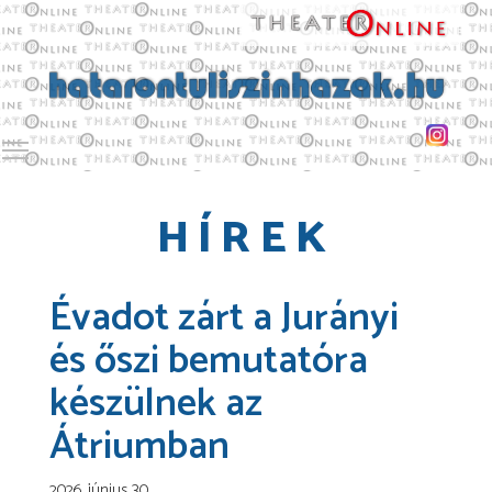
Toggle main menu visibility
HÍREK
Évadot zárt a Jurányi
és őszi bemutatóra
készülnek az
Átriumban
2026. június 30.