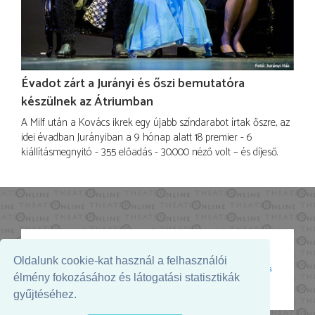
Évadot zárt a Jurányi és őszi bemutatóra
készülnek az Átriumban
A Milf után a Kovács ikrek egy újabb színdarabot írtak őszre, az
idei évadban Jurányiban a 9 hónap alatt 18 premier - 6
kiállításmegnyitó - 355 előadás - 30.000 néző volt – és díjeső.
Oldalunk cookie-kat használ a felhasználói
Az oldal megjelenését támogatja:
élmény fokozásához és látogatási statisztikák
gyűjtéséhez.