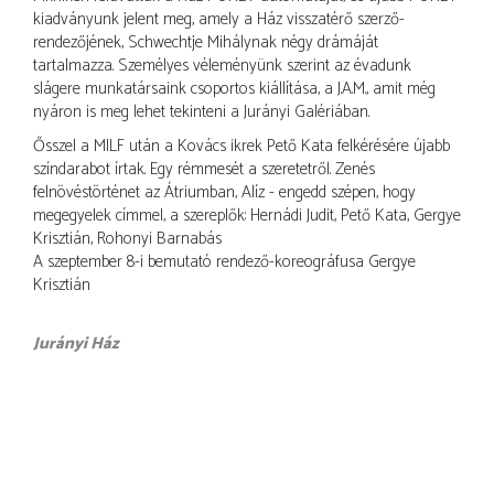
kiadványunk jelent meg, amely a Ház visszatérő szerző-
rendezőjének, Schwechtje Mihálynak négy drámáját
tartalmazza. Személyes véleményünk szerint az évadunk
slágere munkatársaink csoportos kiállítása, a J.A.M., amit még
nyáron is meg lehet tekinteni a Jurányi Galériában.
Ősszel a MILF után a Kovács ikrek Pető Kata felkérésére újabb
színdarabot írtak. Egy rémmesét a szeretetről. Zenés
felnövéstörténet az Átriumban, Alíz - engedd szépen, hogy
megegyelek címmel, a szereplők: Hernádi Judit, Pető Kata, Gergye
Krisztián, Rohonyi Barnabás
A szeptember 8-i bemutató rendező-koreográfusa Gergye
Krisztián
Jurányi Ház