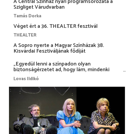
A Centrál Színház nyári programsorozata a
Szigliget Várudvarban
Tamás Dorka
Véget ért a 36. THEALTER fesztivál
THEALTER
A Sopro nyerte a Magyar Színházak 38.
Kisvárdai Fesztiváljának fődíját
„Egyedül lenni a színpadon olyan
biztonságérzetet ad, hogy lám, mindenki
más nélkül is megvagyok magammal…”
Lovas Ildikó