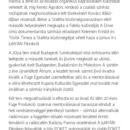
Hanna a zene és az előadás organikus kapcsolatáért különdíjat
vehetett át, míg Kenéz Ágoston, rendező a családi színház
műfajának meghonosítására tett törekvésért Kovács Ildikó-
díjban részesült, illetve a Staféta közönségszavazáson elért
második helyezéséért megkapta a Fidelio különdíját. A Drive
című dokumentarista színházi előadásért Kelemen Kristóf és
Török Tímea a Staféta közönségdíjat vihett haza a június 11-i
JuNYÁRi Piknikről.
A 2024-ben indult Budapesti Színészképző első évfolyama idén
befejezte a második tanévét, és jövőre megkezdi az utolsó,
gyakorlati évét Budapesten, Budaörsön és Miskolcon. A szintén
2 éve újraindított Átrium, a kezdeti tervek szerint jövő évadra
kiválik a Füge Egyesület üzemeltetése alól, és a mentorálásával
e célra létrehozott Kupola Kulturális Egyesület viszi tovább már
önállóan a színház irányítását ősztől.
Két terv megvalósulását is elhozta ez az évad. Az idén 20 éves
Füge Produkció szakmai mentorálásával tavasszal elindult a
heti rendszerességgel jelentkező tandem – színházi alternatívák
rádióműsor a független előadó-művészeti területet érintő
témákról a radiócafén Balázsy Panna vezetésével. A JuNYÁRi
Pikniken felavatták a Ház POKET automatáját, és újabb POKET