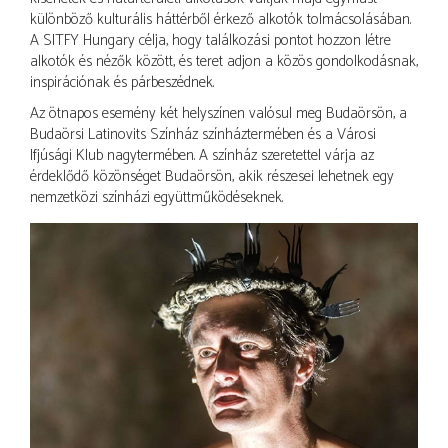
különböző kulturális háttérből érkező alkotók tolmácsolásában.
A SITFY Hungary célja, hogy találkozási pontot hozzon létre
alkotók és nézők között, és teret adjon a közös gondolkodásnak,
inspirációnak és párbeszédnek.
Az ötnapos esemény két helyszínen valósul meg Budaörsön, a
Budaörsi Latinovits Színház színháztermében és a Városi
Ifjúsági Klub nagytermében. A színház szeretettel várja az
érdeklődő közönséget Budaörsön, akik részesei lehetnek egy
nemzetközi színházi együttműködéseknek.