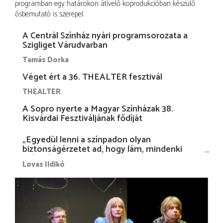
programban egy határokon átívelő koprodukcióban készülő
ősbemutató is szerepel.
A Centrál Színház nyári programsorozata a
Szigliget Várudvarban
Tamás Dorka
Véget ért a 36. THEALTER fesztivál
THEALTER
A Sopro nyerte a Magyar Színházak 38.
Kisvárdai Fesztiváljának fődíját
„Egyedül lenni a színpadon olyan
biztonságérzetet ad, hogy lám, mindenki
más nélkül is megvagyok magammal…”
Lovas Ildikó