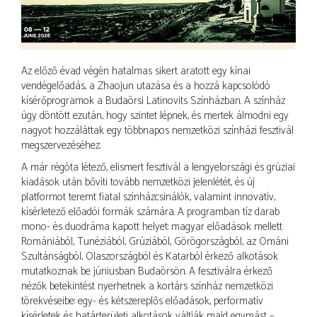
Az előző évad végén hatalmas sikert aratott egy kínai
vendégelőadás, a Zhaojun utazása és a hozzá kapcsolódó
kísérőprogramok a Budaörsi Latinovits Színházban. A színház
úgy döntött ezután, hogy szintet lépnek, és mertek álmodni egy
nagyot: hozzáláttak egy többnapos nemzetközi színházi fesztivál
megszervezéséhez.
A már régóta létező, elismert fesztivál a lengyelországi és grúziai
kiadások után bővíti tovább nemzetközi jelenlétét, és új
platformot teremt fiatal színházcsinálók, valamint innovatív,
kísérletező előadói formák számára. A programban tíz darab
mono- és duodráma kapott helyet: magyar előadások mellett
Romániából, Tunéziából, Grúziából, Görögországból, az Ománi
Szultánságból, Olaszországból és Katarból érkező alkotások
mutatkoznak be júniusban Budaörsön. A fesztiválra érkező
nézők betekintést nyerhetnek a kortárs színház nemzetközi
törekvéseibe: egy- és kétszereplős előadások, performatív
kísérletek és határterületi alkotások váltják majd egymást –