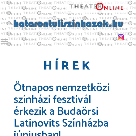
Toggle main menu visibility
HÍREK
Ötnapos nemzetközi
színházi fesztivál
érkezik a Budaörsi
Latinovits Színházba
júniusban!