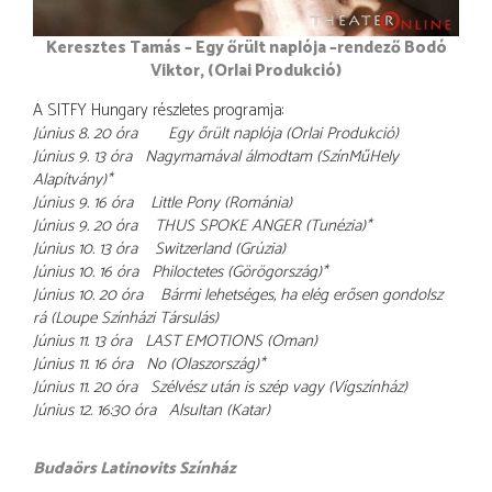
Keresztes Tamás – Egy őrült naplója –rendező Bodó
Viktor, (Orlai Produkció)
A SITFY Hungary részletes programja:
Június 8. 20 óra Egy őrült naplója (Orlai Produkció)
Június 9. 13 óra Nagymamával álmodtam (SzínMűHely
Alapítvány)*
Június 9. 16 óra Little Pony (Románia)
Június 9. 20 óra THUS SPOKE ANGER (Tunézia)*
Június 10. 13 óra Switzerland (Grúzia)
Június 10. 16 óra Philoctetes (Görögország)*
Június 10. 20 óra Bármi lehetséges, ha elég erősen gondolsz
rá (Loupe Színházi Társulás)
Június 11. 13 óra LAST EMOTIONS (Oman)
Június 11. 16 óra No (Olaszország)*
Június 11. 20 óra Szélvész után is szép vagy (Vígszínház)
Június 12. 16:30 óra Alsultan (Katar)
Budaörs Latinovits Színház