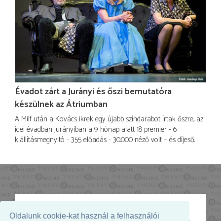
Évadot zárt a Jurányi és őszi bemutatóra
készülnek az Átriumban
A Milf után a Kovács ikrek egy újabb színdarabot írtak őszre, az
idei évadban Jurányiban a 9 hónap alatt 18 premier - 6
kiállításmegnyitó - 355 előadás - 30.000 néző volt – és díjeső.
Oldalunk cookie-kat használ a felhasználói