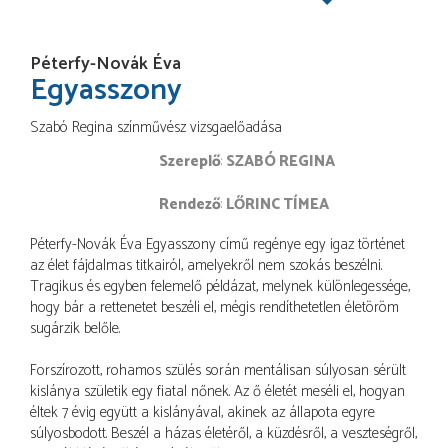
Péterfy-Novák Éva
Egyasszony
Szabó Regina színművész vizsgaelőadása
Szereplő
SZABÓ REGINA
rendező
LŐRINC TÍMEA
Péterfy-Novák Éva Egyasszony című regénye egy igaz történet
az élet fájdalmas titkairól, amelyekről nem szokás beszélni.
Tragikus és egyben felemelő példázat, melynek különlegessége,
hogy bár a rettenetet beszéli el, mégis rendíthetetlen életöröm
sugárzik belőle.
Forszírozott, rohamos szülés során mentálisan súlyosan sérült
kislánya születik egy fiatal nőnek. Az ő életét meséli el, hogyan
éltek 7 évig együtt a kislányával, akinek az állapota egyre
súlyosbodott. Beszél a házas életéről, a küzdésről, a veszteségről,