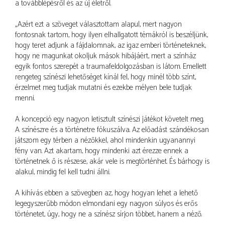
a továbblépésről és az új életről.
„Azért ezt a szöveget választottam alapul, mert nagyon
fontosnak tartom, hogy ilyen elhallgatott témákról is beszéljünk,
hogy teret adjunk a fájdalomnak, az igaz emberi történeteknek,
hogy ne magunkat okoljuk mások hibájáért, mert a színház
egyik fontos szerepét a traumafeldolgozásban is látom. Emellett
rengeteg színészi lehetőséget kínál fel, hogy minél több színt,
érzelmet meg tudjak mutatni és ezekbe mélyen bele tudjak
menni.
A koncepció egy nagyon letisztult színészi játékot követelt meg.
A színészre és a történetre fókuszálva. Az előadást szándékosan
játszom egy térben a nézőkkel, ahol mindenkin ugyanannyi
fény van. Azt akartam, hogy mindenki azt érezze ennek a
történetnek ő is részese, akár vele is megtörténhet. És bárhogy is
alakul, mindig fel kell tudni állni.
A kihívás ebben a szövegben az, hogy hogyan lehet a lehető
legegyszerűbb módon elmondani egy nagyon súlyos és erős
történetet, úgy, hogy ne a színész sírjon többet, hanem a néző.