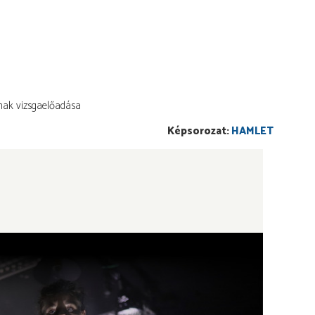
nak vizsgaelőadása
HAMLET