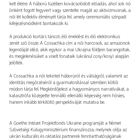
kelt életre. A háború tüzében kovácsolódott előadás, ahol sok nő
önként fogott fegyvert vagy szentelte magát az aktivizmusnak, a
női lét kollektív élményét tárja fel, amely ceremoniális színpadi
kifejezésmódként bontakozik ki.
A produkció kortárs táncot, élő éneklést és élő elektronikus
zenét sző össze. A Cossachka cím a női harcosok, az amazonok
legendáját idézi, akik egykor a mai Ukrajna földjein barangoltak,
és megjelenésüket a viselt fonataik (ukránul cosy/kosy) alapján
jelölték.
A Cossachka a női tekintet háborúról és válságról, valamint az
identitás megőrzéséről a gyarmatosítással szemben költői
módon tárja fel. Megkérdőjelezi a hagyományos narratívákat, a
katasztrófa közepette fennálló ellenálló képesség nem hősies,
hanem inkább térkitöltő perspektíváját mutatva be.
A Goethe Intézet Projektfonds Ukraine programját a Német
Szövetségi Külügyminisztérium finanszírozza, melynek célja az
ukrán kulturális és oktatási partnerek fenntarthatóságának