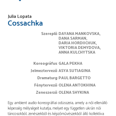
Julia Lopata
Cossachka
Szereplő
DAYANA MANKOVSKA
DANA SARMAN
DARIA HORDIICHUK
VIKTORIA DEMYDOVA
ANNA KULCHYTSKA
koreográfus
GALA PEKHA
jelmeztervező
ASYA SUTIAGINA
dramaturg
PAUL BARGETTO
fénytervező
OLENA ANTOKHINA
zeneszerző
OLENA SHYKINA
Egy ambient audio-koreográfiai odüsszeia, amely a női ellenálló
képesség mélységeit kutatja, melyet egy független ukrán női
táncosokból, zenészekből és képzőművészekből álló kollektíva