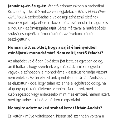
Január 14-én és 15-én
látható színházunkban a szabadkai
Kosztolányi Dezső Színház vendégjátéka, a
Béres Márta One-
Girl Show
. A szólóelőadás a vajdasági színésznő életének
mozaikképeit tárja elénk, miközben észrevétlenül mi magunk is
elindulunk az önvizsgálat útját. Béres Mártával a határátlépés
szükségességéről, a lámpalázról és az élveboncolásról
beszélgettünk.
Honnan jött az ötlet, hogy a saját élményeidből
csináljatok monodrámát? Nem volt ijesztő feladat?
Az alapötlet valójában útközben jött létre, az egyetlen dolog,
amit tudtam, hogy szeretnék egy előadást, amiben egyedül
vagyok a színpadon, a monodráma klasszikus formája viszont
nem érdekelt. Aztán elkezdtünk gondolkodni Urbán Andrással,
és eljutottunk oda, hogy talán az lenne a legbátrabb dolog, ha
alapanyagul az én életemet vennénk. Nem azért, mert
különlegesebb vagy érdekesebb, mint más emberé, hanem azért,
mert így tudnék a legőszintébben megszólalni.
Mennyire adott neked szabad kezet Urbán András?
Ez kettőnk műve voltaképpen, hiszen szó szerint én voltam a