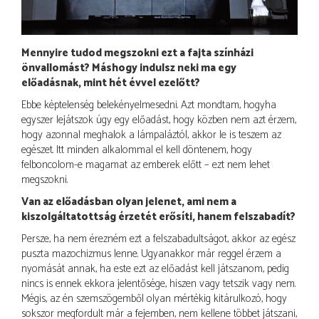
Mennyire tudod megszokni ezt a fajta színházi
önvallomást? Máshogy indulsz neki ma egy
előadásnak, mint hét évvel ezelőtt?
Ebbe képtelenség belekényelmesedni. Azt mondtam, hogyha
egyszer lejátszok úgy egy előadást, hogy közben nem azt érzem,
hogy azonnal meghalok a lámpaláztól, akkor le is teszem az
egészet. Itt minden alkalommal el kell döntenem, hogy
felboncolom-e magamat az emberek előtt – ezt nem lehet
megszokni.
Van az előadásban olyan jelenet, ami nem a
kiszolgáltatottság érzetét erősíti, hanem felszabadít?
Persze, ha nem érezném ezt a felszabadultságot, akkor az egész
puszta mazochizmus lenne. Ugyanakkor már reggel érzem a
nyomását annak, ha este ezt az előadást kell játszanom, pedig
nincs is ennek ekkora jelentősége, hiszen vagy tetszik vagy nem.
Mégis, az én szemszögemből olyan mértékig kitárulkozó, hogy
sokszor megfordult már a fejemben, nem kellene többet játszani,