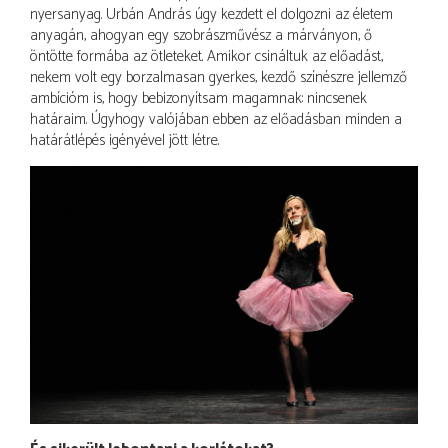
nyersanyag. Urbán András úgy kezdett el dolgozni az életem
anyagán, ahogyan egy szobrászművész a márványon, ő
öntötte formába az ötleteket. Amikor csináltuk az előadást,
nekem volt egy borzalmasan gyerkes, kezdő színészre jellemző
ambícióm is, hogy bebizonyítsam magamnak: nincsenek
határaim. Úgyhogy valójában ebben az előadásban minden a
határátlépés igényével jött létre.