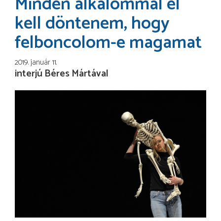
Minden alkalommal el
kell döntenem, hogy
felboncolom-e magamat
2019. január 11.
interjú Béres Mártával