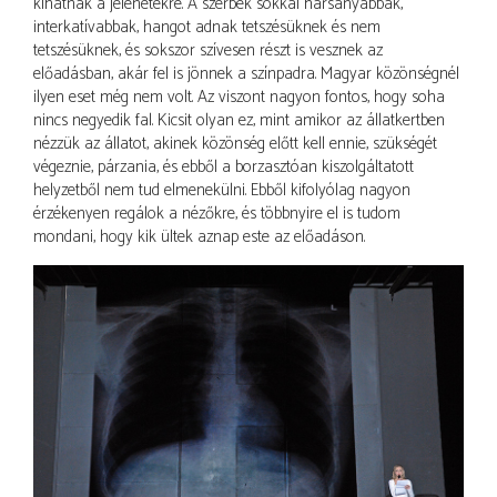
kihatnak a jelenetekre. A szerbek sokkal harsányabbak,
interkatívabbak, hangot adnak tetszésüknek és nem
tetszésüknek, és sokszor szívesen részt is vesznek az
előadásban, akár fel is jönnek a színpadra. Magyar közönségnél
ilyen eset még nem volt. Az viszont nagyon fontos, hogy soha
nincs negyedik fal. Kicsit olyan ez, mint amikor az állatkertben
nézzük az állatot, akinek közönség előtt kell ennie, szükségét
végeznie, párzania, és ebből a borzasztóan kiszolgáltatott
helyzetből nem tud elmenekülni. Ebből kifolyólag nagyon
érzékenyen regálok a nézőkre, és többnyire el is tudom
mondani, hogy kik ültek aznap este az előadáson.