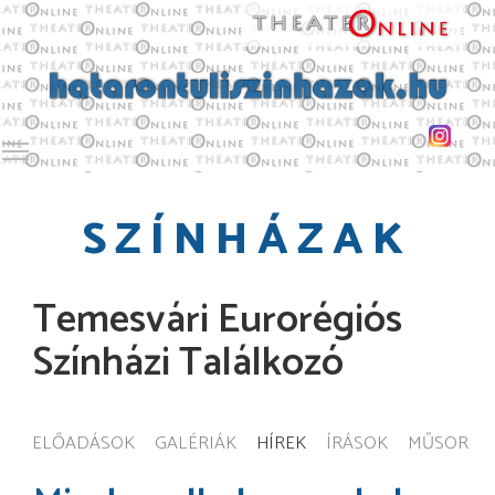
Toggle main menu visibility
SZÍNHÁZAK
Temesvári Eurorégiós
Színházi Találkozó
ELŐADÁSOK
GALÉRIÁK
HÍREK
ÍRÁSOK
MŰSOR