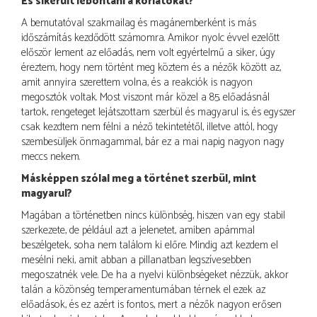
És sikerült lebontani a korlátokat?
A bemutatóval szakmailag és magánemberként is más
időszámítás kezdődött számomra. Amikor nyolc évvel ezelőtt
először lement az előadás, nem volt egyértelmű a siker, úgy
éreztem, hogy nem történt meg köztem és a nézők között az,
amit annyira szerettem volna, és a reakciók is nagyon
megosztók voltak. Most viszont már közel a 85. előadásnál
tartok, rengeteget lejátszottam szerbül és magyarul is, és egyszer
csak kezdtem nem félni a néző tekintetétől, illetve attól, hogy
szembesüljek önmagammal, bár ez a mai napig nagyon nagy
meccs nekem.
Másképpen szólal meg a történet szerbül, mint
magyarul?
Magában a történetben nincs különbség, hiszen van egy stabil
szerkezete, de például azt a jelenetet, amiben apámmal
beszélgetek, soha nem találom ki előre. Mindig azt kezdem el
mesélni neki, amit abban a pillanatban legszívesebben
megoszatnék vele. De ha a nyelvi különbségeket nézzük, akkor
talán a közönség temperamentumában térnek el ezek az
előadások, és ez azért is fontos, mert a nézők nagyon erősen