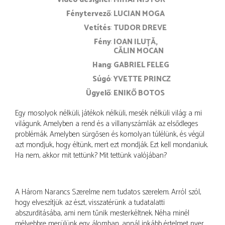
fénytervező
LUCIAN MOGA
vetítés
TUDOR DREVE
fény
IOAN ILUȚĂ
CĂLIN MOCAN
hang
GABRIEL FELEG
súgó
YVETTE PRINCZ
ügyelő
ENIKŐ BOTOS
Egy mosolyok nélküli, játékok nélküli, mesék nélküli világ: a mi
világunk. Amelyben a rend és a villanyszámlák az elsődleges
problémák. Amelyben sürgősen és komolyan túlélünk, és végül
azt mondjuk, hogy éltünk, mert ezt mondják. Ezt kell mondaniuk.
Ha nem, akkor mit tettünk? Mit tettünk valójában?
A Három Narancs Szerelme nem tudatos szerelem. Arról szól,
hogy elveszítjük az észt, visszatérünk a tudatalatti
abszurditásába, ami nem tűnik mesterkéltnek. Néha minél
mélyebbre merülünk egy álomban, annál inkább értelmet nyer