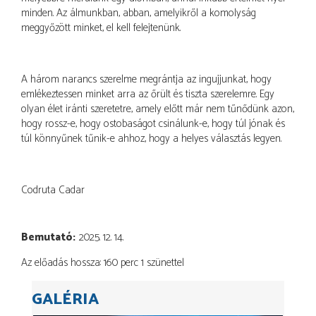
minden. Az álmunkban, abban, amelyikről a komolyság
meggyőzött minket, el kell felejtenünk.
A három narancs szerelme megrántja az ingujjunkat, hogy
emlékeztessen minket arra az őrült és tiszta szerelemre. Egy
olyan élet iránti szeretetre, amely előtt már nem tűnődünk azon,
hogy rossz-e, hogy ostobaságot csinálunk-e, hogy túl jónak és
túl könnyűnek tűnik-e ahhoz, hogy a helyes választás legyen.
Codruta Cadar
Bemutató
2025. 12. 14.
Az előadás hossza: 160 perc 1 szünettel
GALÉRIA