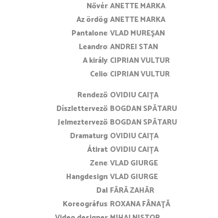
Nővér
ANETTE MARKA
Az ördög
ANETTE MARKA
Pantalone
VLAD MUREŞAN
Leandro
ANDREI STAN
A király
CIPRIAN VULTUR
Celio
CIPRIAN VULTUR
rendező
OVIDIU CAIȚA
díszlettervező
BOGDAN SPĂTARU
jelmeztervező
BOGDAN SPĂTARU
dramaturg
OVIDIU CAIȚA
átirat
OVIDIU CAIȚA
zene
VLAD GIURGE
hangdesign
VLAD GIURGE
dal
FĂRĂ ZAHĂR
koreográfus
ROXANA FÂNAŢĂ
video designer
MIHAI NISTOR