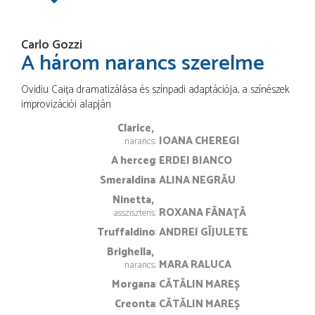
Carlo Gozzi
A három narancs szerelme
Ovidiu Caița dramatizálása és színpadi adaptációja, a színészek
improvizációi alapján
Clarice
IOANA CHEREGI
narancs
A herceg
ERDEI BIANCO
Smeraldina
ALINA NEGRĂU
Ninetta
ROXANA FÂNAŢĂ
asszisztens
Truffaldino
ANDREI GÎJULETE
Brighella
MARA RALUCA
narancs
Morgana
CĂTĂLIN MAREȘ
Creonta
CĂTĂLIN MAREȘ