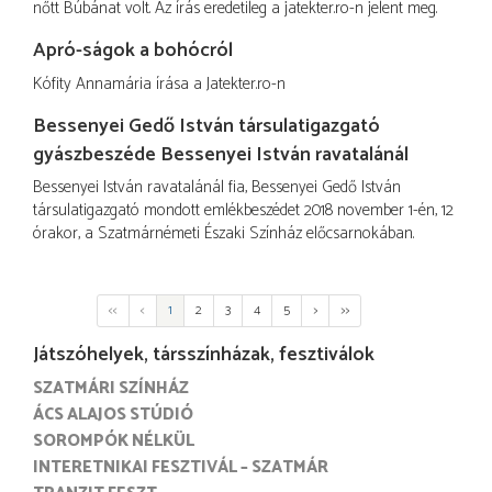
nőtt Búbánat volt. Az írás eredetileg a jatekter.ro-n jelent meg.
Apró-ságok a bohócról
Kófity Annamária írása a Jatekter.ro-n
Bessenyei Gedő István társulatigazgató
gyászbeszéde Bessenyei István ravatalánál
Bessenyei István ravatalánál fia, Bessenyei Gedő István
társulatigazgató mondott emlékbeszédet 2018 november 1-én, 12
órakor, a Szatmárnémeti Északi Színház előcsarnokában.
<<
<
1
2
3
4
5
>
>>
Játszóhelyek, társszínházak, fesztiválok
SZATMÁRI SZÍNHÁZ
ÁCS ALAJOS STÚDIÓ
SOROMPÓK NÉLKÜL
INTERETNIKAI FESZTIVÁL – SZATMÁR