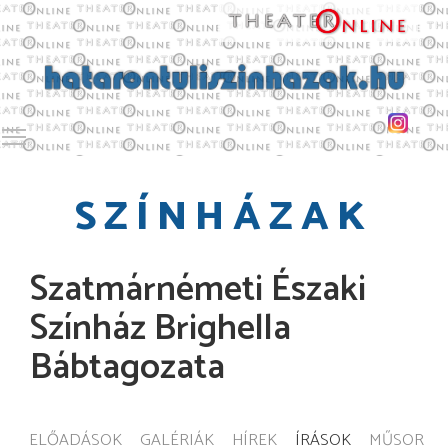
Toggle main menu visibility
SZÍNHÁZAK
Szatmárnémeti Északi
Színház Brighella
Bábtagozata
ELŐADÁSOK
GALÉRIÁK
HÍREK
ÍRÁSOK
MŰSOR