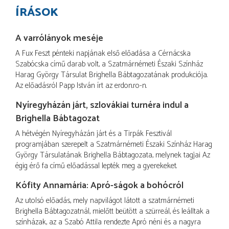
ÍRÁSOK
A varrólányok meséje
A Fux Feszt pénteki napjának első előadása a Cérnácska
Szabócska című darab volt, a Szatmárnémeti Északi Színház
Harag György Társulat Brighella Bábtagozatának produkciója.
Az előadásról Papp István írt az erdon.ro-n.
Nyíregyházán járt, szlovákiai turnéra indul a
Brighella Bábtagozat
A hétvégén Nyíregyházán járt és a Tirpák Fesztivál
programjában szerepelt a Szatmárnémeti Északi Színház Harag
György Társulatának Brighella Bábtagozata, melynek tagjai Az
égig érő fa című előadással lepték meg a gyerekeket.
Kófity Annamária: Apró-ságok a bohócról
Az utolsó előadás, mely napvilágot látott a szatmárnémeti
Brighella Bábtagozatnál, mielőtt beütött a szürreál, és leálltak a
színházak, az a Szabó Attila rendezte Apró néni és a nagyra