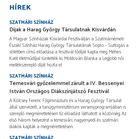
HÍREK
SZATMÁRI SZÍNHÁZ
Díjak a Harag György Társulatnak Kisvárdán
A Magyar Színházak Kisvárdai Fesztiválján a Szatmárnémeti
Északi Színház Harag György Társulatának Sopro - Suttogás a
sötétben című előadása a fesztivál fődíját kapta meg. Méhes
Katit életműdíjjal tüntették ki, Moldován Blanka a Legjobb női
mellékszereplő díját hozta el.
SZATMÁRI SZÍNHÁZ
Temesvári győzelemmel zárult a IV. Bessenyei
István Országos Diákszínjátszó Fesztivál
A Kölcsey Ferenc Főgimnázium és a Harag György Társulat
által szervezett, a tanügyminisztérium versenyprogramjában is
szereplő megmérettetésen tíz előadást láthatott a közönség. Az
első három helyezést a temesvári, nagyenyedi és szatmári
diákok kapták a megmérettetésen.
SZATMÁRI SZÍNHÁZ