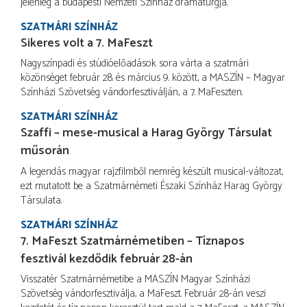
jelenleg a budapesti Nemzeti Színház dramaturgja.
SZATMÁRI SZÍNHÁZ
Sikeres volt a 7. MaFeszt
Nagyszínpadi és stúdióelőadások sora várta a szatmári
közönséget február 28. és március 9. között, a MASZÍN – Magyar
Színházi Szövetség vándorfesztiválján, a 7. MaFeszten.
SZATMÁRI SZÍNHÁZ
Szaffi – mese-musical a Harag György Társulat
műsorán
A legendás magyar rajzfilmből nemrég készült musical-változat,
ezt mutatott be a Szatmárnémeti Északi Színház Harag György
Társulata.
SZATMÁRI SZÍNHÁZ
7. MaFeszt Szatmárnémetiben – Tíznapos
fesztivál kezdődik február 28-án
Visszatér Szatmárnémetibe a MASZÍN Magyar Színházi
Szövetség vándorfesztiválja, a MaFeszt. Február 28-án veszi