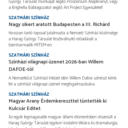
György Társulat munkáját segítő Proscenium Alapítványt, vagy
a Brighella Bábtagozatot segítő Art Project Egyesületet!
SZATMÁRI SZÍNHÁZ
Nagy sikert aratott Budapesten a III. Richárd
Hosszan tartó tapssal jutalmazta a Nemzeti Színház közönsége
a Harag György Társulat fesztiválnyitó előadását a
tizenharmadik MITEM-en.
SZATMÁRI SZÍNHÁZ
Színházi világnapi üzenet 2026-ban Willem
DAFOE-tól
A Nemzetközi Színházi Intézet idén Willem Dafoe színészt kérte
fel a színházi világnapi üzenet megfogalmazására.
SZATMÁRI SZÍNHÁZ
Magyar Arany Érdemkereszttel tüntették ki
Kulcsár Editet
Az egyik legmagasabb magyar állami elismerésben részesült a
Harag György Társulat egykori irodalmi titkára és dramaturgja,