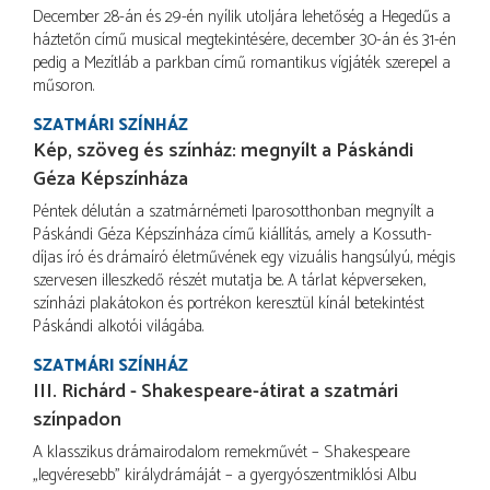
December 28-án és 29-én nyílik utoljára lehetőség a Hegedűs a
háztetőn című musical megtekintésére, december 30-án és 31-én
pedig a Mezítláb a parkban című romantikus vígjáték szerepel a
műsoron.
SZATMÁRI SZÍNHÁZ
​Kép, szöveg és színház: megnyílt a Páskándi
Géza Képszínháza
Péntek délután a szatmárnémeti Iparosotthonban megnyílt a
Páskándi Géza Képszínháza című kiállítás, amely a Kossuth-
díjas író és drámaíró életművének egy vizuális hangsúlyú, mégis
szervesen illeszkedő részét mutatja be. A tárlat képverseken,
színházi plakátokon és portrékon keresztül kínál betekintést
Páskándi alkotói világába.
SZATMÁRI SZÍNHÁZ
III. Richárd - Shakespeare-átirat a szatmári
színpadon
A klasszikus drámairodalom remekművét – Shakespeare
„legvéresebb” királydrámáját – a gyergyószentmiklósi Albu