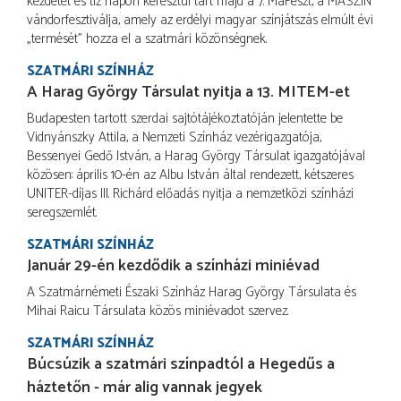
kezdetét és tíz napon keresztül tart majd a 7. MaFeszt, a MASZÍN
vándorfesztiválja, amely az erdélyi magyar színjátszás elmúlt évi
„termését” hozza el a szatmári közönségnek.
SZATMÁRI SZÍNHÁZ
A Harag György Társulat nyitja a 13. MITEM-et
Budapesten tartott szerdai sajtótájékoztatóján jelentette be
Vidnyánszky Attila, a Nemzeti Színház vezérigazgatója,
Bessenyei Gedő István, a Harag György Társulat igazgatójával
közösen: április 10-én az Albu István által rendezett, kétszeres
UNITER-díjas III. Richárd előadás nyitja a nemzetközi színházi
seregszemlét.
SZATMÁRI SZÍNHÁZ
Január 29-én kezdődik a színházi miniévad
A Szatmárnémeti Északi Színház Harag György Társulata és
Mihai Raicu Társulata közös miniévadot szervez.
SZATMÁRI SZÍNHÁZ
Búcsúzik a szatmári színpadtól a Hegedűs a
háztetőn - már alig vannak jegyek