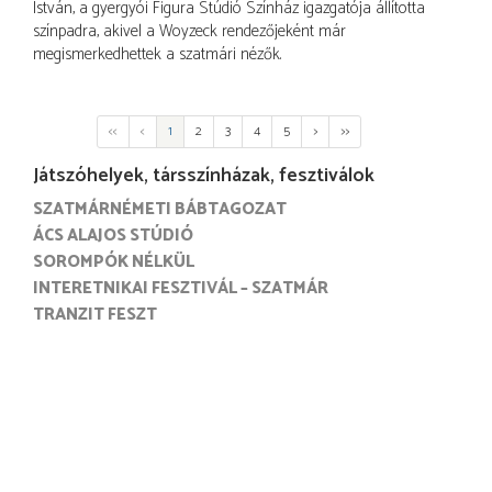
István, a gyergyói Figura Stúdió Színház igazgatója állította
színpadra, akivel a Woyzeck rendezőjeként már
megismerkedhettek a szatmári nézők.
<<
<
1
2
3
4
5
>
>>
Játszóhelyek, társszínházak, fesztiválok
SZATMÁRNÉMETI BÁBTAGOZAT
ÁCS ALAJOS STÚDIÓ
SOROMPÓK NÉLKÜL
INTERETNIKAI FESZTIVÁL – SZATMÁR
TRANZIT FESZT