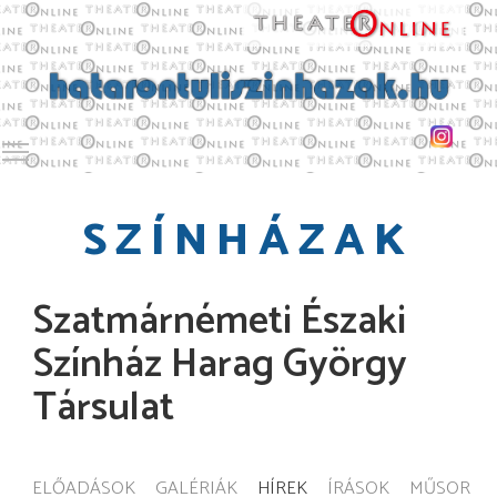
Toggle main menu visibility
SZÍNHÁZAK
Szatmárnémeti Északi
Színház Harag György
Társulat
ELŐADÁSOK
GALÉRIÁK
HÍREK
ÍRÁSOK
MŰSOR