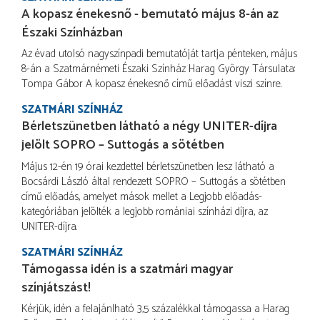
A kopasz énekesnő - bemutató május 8-án az
Északi Színházban
Az évad utolsó nagyszínpadi bemutatóját tartja pénteken, május
8-án a Szatmárnémeti Északi Színház Harag György Társulata:
Tompa Gábor A kopasz énekesnő című előadást viszi színre.
SZATMÁRI SZÍNHÁZ
Bérletszünetben látható a négy UNITER-díjra
jelölt SOPRO – Suttogás a sötétben
Május 12-én 19 órai kezdettel bérletszünetben lesz látható a
Bocsárdi László által rendezett SOPRO – Suttogás a sötétben
című előadás, amelyet mások mellet a Legjobb előadás-
kategóriában jelölték a legjobb romániai színházi díjra, az
UNITER-díjra.
SZATMÁRI SZÍNHÁZ
Támogassa idén is a szatmári magyar
színjátszást!
Kérjük, idén a felajánlható 3,5 százalékkal támogassa a Harag