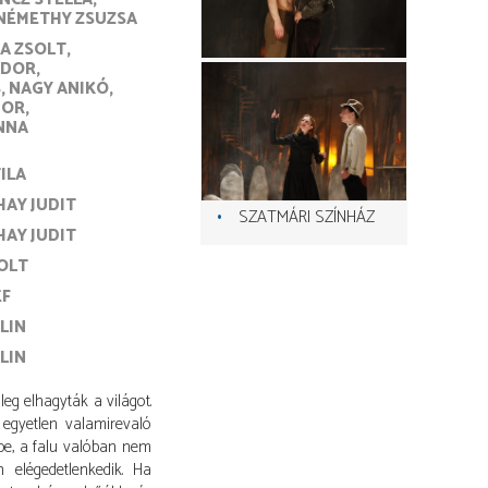
NÉMETHY ZSUZSA
LA ZSOLT
NDOR
S
NAGY ANIKÓ
DOR
NNA
ILA
AY JUDIT
SZATMÁRI SZÍNHÁZ
AY JUDIT
OLT
EF
LIN
LIN
leg elhagyták a világot.
 egyetlen valamirevaló
be, a falu valóban nem
 elégedetlenkedik. Ha