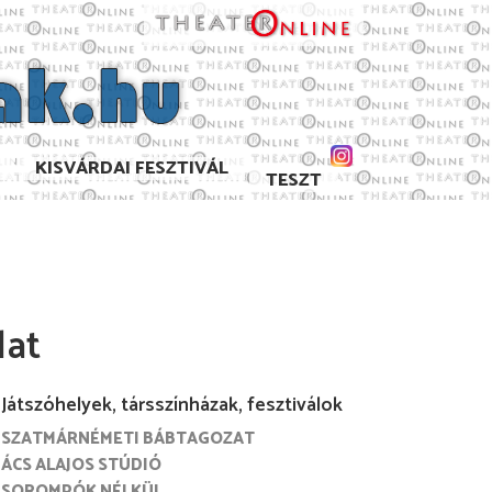
KISVÁRDAI FESZTIVÁL
TESZT
lat
Játszóhelyek, társszínházak, fesztiválok
SZATMÁRNÉMETI BÁBTAGOZAT
7/2008
2006/2007
2005/2006
2004/2005
ÁCS ALAJOS STÚDIÓ
SOROMPÓK NÉLKÜL