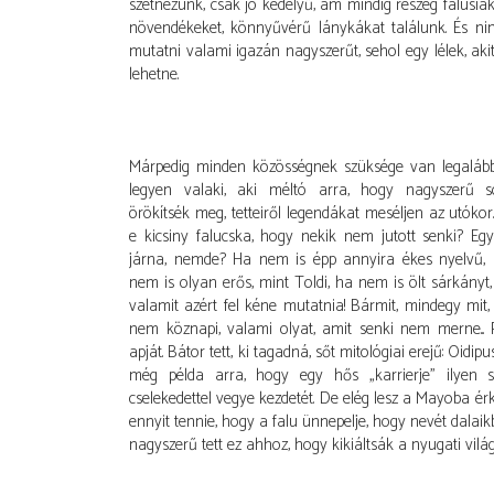
szétnézünk, csak jó kedélyű, ám mindig részeg falusia
növendékeket, könnyűvérű lánykákat találunk. És ninc
mutatni valami igazán nagyszerűt, sehol egy lélek, akit 
lehetne.
Márpedig minden közösségnek szüksége van legalább
legyen valaki, aki méltó arra, hogy nagyszerű s
örökítsék meg, tetteiről legendákat meséljen az utókor.
e kicsiny falucska, hogy nekik nem jutott senki? Egy
járna, nemde? Ha nem is épp annyira ékes nyelvű,
nem is olyan erős, mint Toldi, ha nem is ölt sárkányt
valamit azért fel kéne mutatnia! Bármit, mindegy mit
nem köznapi, valami olyat, amit senki nem merne...
apját. Bátor tett, ki tagadná, sőt mitológiai erejű: Oidip
még példa arra, hogy egy hős „karrierje” ilyen 
cselekedettel vegye kezdetét. De elég lesz a Mayoba 
ennyit tennie, hogy a falu ünnepelje, hogy nevét dalai
nagyszerű tett ez ahhoz, hogy kikiáltsák a nyugati vil