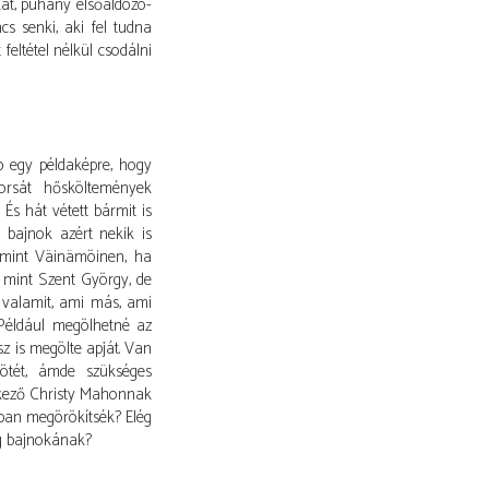
kat, puhány elsőáldozó-
s senki, aki fel tudna
feltétel nélkül csodálni
 egy példaképre, hogy
orsát hősköltemények
 És hát vétett bármit is
 bajnok azért nekik is
 mint Väinämöinen, ha
, mint Szent György, de
, valamit, ami más, ami
 Például megölhetné az
usz is megölte apját. Van
sötét, ámde szükséges
érkező Christy Mahonnak
kban megörökítsék? Elég
ág bajnokának?