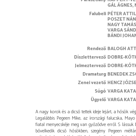
GÁL ÁGNES
Falubeli
PÉTER ATTI
POSZET NÁ
NAGY TAMÁ
VARGA SÁN
BÁNDI JOHA
rendező
BALOGH ATT
díszlettervező
DOBRE-KÓTH
jelmeztervező
DOBRE-KÓTH
dramaturg
BENEDEK ZS
zenei vezető
HENCZ JÓZS
súgó
VARGA KATA
ügyelő
VARGA KATA
A nagy korok és a dicső tettek ideje lejárt, a hősök vég
Legalábbis Pegeen Mike, az írországi falucska, Mayo
fiatal menyecskéje meg van győződve erről. S lássuk 
bővelkedik dicső hősökben, szegény Pegeen méltán