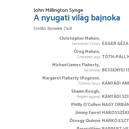
John Millington Synge
A nyugati világ bajnoka
Fordító
Benedek Zsolt
Christopher Mahon
EGGER GÉZA
becenevén Christy
Öreg Mahon
TÓTH-PÁLL 
Cristopher apja
Michael James Flaherty
BESSENYEI I
kocsmáros
Margaret Flaherty (Pegeen)
KÁNYÁDI AN
Flaherty lánya
Shawn Keogh
KÁNYÁDI SZ
Pegeen jegyese
Philly O’Cullen
NAGY ORBÁ
Jimmy Farrel
MAROSSZÉKI
Özvegy Quinné
MÁRKÓ ESZ
Parasztlány
RAPPERT-VE