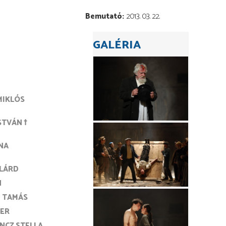
Bemutató
2013. 03. 22.
GALÉRIA
MIKLÓS
STVÁN †
NA
ILÁRD
N
 TAMÁS
TER
NCZ STELLA