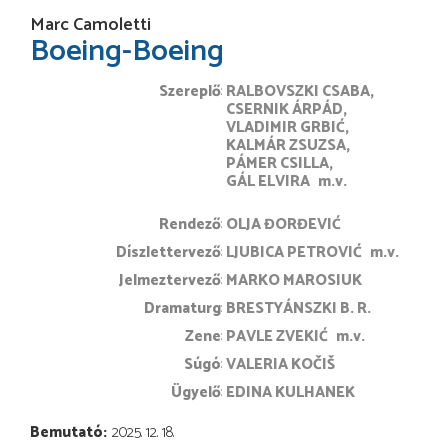
Marc Camoletti
Boeing-Boeing
Szereplő
RALBOVSZKI CSABA
CSERNIK ÁRPÁD
VLADIMIR GRBIĆ
KALMÁR ZSUZSA
PÁMER CSILLA
GÁL ELVIRA
m.v.
rendező
OLJA ĐORĐEVIĆ
díszlettervező
LJUBICA PETROVIĆ
m.v.
jelmeztervező
MARKO MAROSIUK
dramaturg
BRESTYÁNSZKI B. R.
zene
PAVLE ZVEKIĆ
m.v.
súgó
VALERIA KOČIŠ
ügyelő
EDINA KULHANEK
Bemutató
2025. 12. 18.