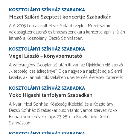
KOSZTOLÁNYI SZÍNHÁZ SZABADKA
Mezei Szilárd Szeptett koncertje Szabadkán
A A 2005-ben alakult Mezei Szilárd szeptett Mezei Szilárd
vajdasági zeneszerző és brácsás zenekara koncertje április 13-án
látható a Kosztolányi Dezső Színházban.
KOSZTOLÁNYI SZÍNHÁZ SZABADKA
Végel László – könyvbemutató
A városregény (Neoplanta) után itt van az Újvidéken élő szerző
„kisebbségi családregénye". Olga nagyapja naplóját adja Slemil
kezébe, aki annak tolószékében ülve, felidézi életének történetét…
KOSZTOLÁNYI SZÍNHÁZ SZABADKA
Yoko Higashi tanfolyam Szabadkán
A Nyári Mozi Színházi Közösség (Kelebia) és a Kosztolányi
Dezső Színház (Szabadka) butoh tanfolyamot szervez Yoko
Highasi vezetésével május 23-25-ig a Kosztolányi Dezső
Színházban
KOSZTOLÁNYI SZÍNHÁZ SZABADKA