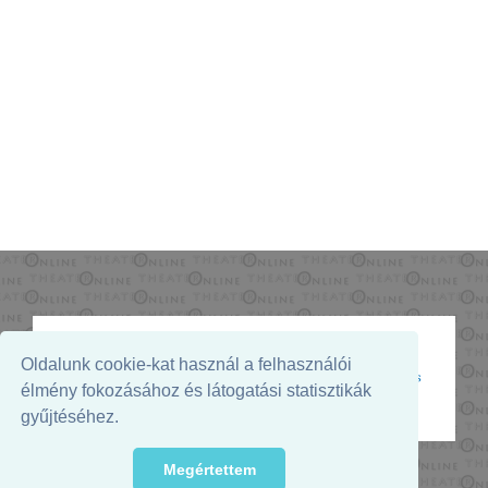
Oldalunk cookie-kat használ a felhasználói
Az oldal megjelenését támogatja:
élmény fokozásához és látogatási statisztikák
gyűjtéséhez.
Megértettem
© 2026. - THEATER Online -
theater.hu