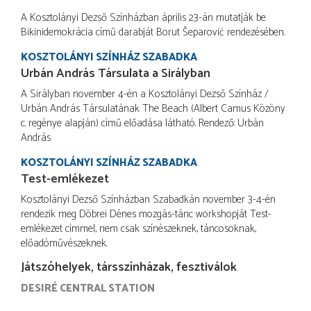
A Kosztolányi Dezső Színházban április 23-án mutatják be
Bikinidemokrácia című darabját Borut Šeparović rendezésében.
KOSZTOLÁNYI SZÍNHÁZ SZABADKA
Urbán András Társulata a Sirályban
A Sirályban november 4-én a Kosztolányi Dezső Színház /
Urbán András Társulatának The Beach (Albert Camus Közöny
c. regénye alapján) című előadása látható. Rendező: Urbán
András
KOSZTOLÁNYI SZÍNHÁZ SZABADKA
Test-emlékezet
Kosztolányi Dezső Színházban Szabadkán november 3-4-én
rendezik meg Döbrei Dénes mozgás-tánc workshopját Test-
emlékezet címmel, nem csak színészeknek, táncosoknak,
előadóművészeknek.
Játszóhelyek, társszínházak, fesztiválok
DESIRÉ CENTRAL STATION