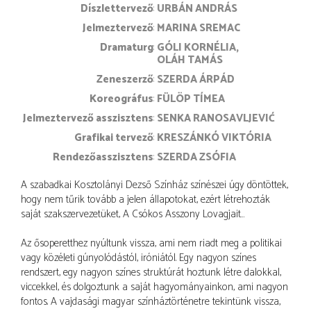
díszlettervező
URBÁN ANDRÁS
jelmeztervező
MARINA SREMAC
dramaturg
GÓLI KORNÉLIA
OLÁH TAMÁS
zeneszerző
SZERDA ÁRPÁD
koreográfus
FÜLÖP TÍMEA
jelmeztervező asszisztens
SENKA RANOSAVLJEVIĆ
grafikai tervező
KRESZÁNKÓ VIKTÓRIA
rendezőasszisztens
SZERDA ZSÓFIA
A szabadkai Kosztolányi Dezső Színház színészei úgy döntöttek,
hogy nem tűrik tovább a jelen állapotokat, ezért létrehozták
saját szakszervezetüket, A Csókos Asszony Lovagjait…
Az ősoperetthez nyúltunk vissza, ami nem riadt meg a politikai
vagy közéleti gúnyolódástól, iróniától. Egy nagyon színes
rendszert, egy nagyon színes struktúrát hoztunk létre dalokkal,
viccekkel, és dolgoztunk a saját hagyományainkon, ami nagyon
fontos. A vajdasági magyar színháztörténetre tekintünk vissza,