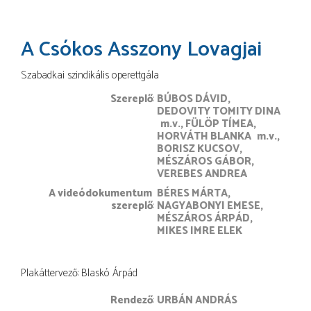
A Csókos Asszony Lovagjai
Szabadkai szindikális operettgála
Szereplő
BÚBOS DÁVID
DEDOVITY TOMITY DINA
m.v.
FÜLÖP TÍMEA
HORVÁTH BLANKA
m.v.
BORISZ KUCSOV
MÉSZÁROS GÁBOR
VEREBES ANDREA
A videódokumentum 
BÉRES MÁRTA
szereplő
NAGYABONYI EMESE
MÉSZÁROS ÁRPÁD
MIKES IMRE ELEK
Plakáttervező: Blaskó Árpád
rendező
URBÁN ANDRÁS