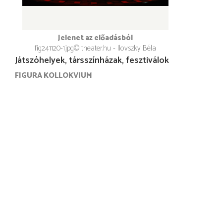
Jelenet az előadásból
fig241120-1.jpg
© theater.hu - Ilovszky Béla
Játszóhelyek, társszínházak, fesztiválok
FIGURA KOLLOKVIUM