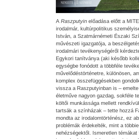
A
Raszputyin
előadása előtt a MIT
irodalmár, kultúrpolitikus személyi
István, a Szatmárnémeti Északi Sz
művészeti igazgatója, a beszélget
irodalmári tevékenységéről kérdezt
Egykori tanítványa (aki később kollé
egységbe fonódott a többféle tevéke
művelődéstörténetre, különösen, ami 
komplex összefüggésekben gondolko
vissza a Raszputyinban is – emelte
életműve nagyon gazdag, sokféle ter
költői munkássága mellett rendkívül
tartsák a színházak – tette hozzá 
mondta az irodalomtörténész, ez ab
problémák érdekelték, mint a többie
nehézségektől. Ismeretlen témákat 