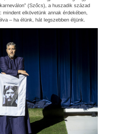
érkarneválon” (Szőcs), a huszadik század
: mindent elkövetünk annak érdekében,
lva – ha élünk, hát legszebben éljünk.