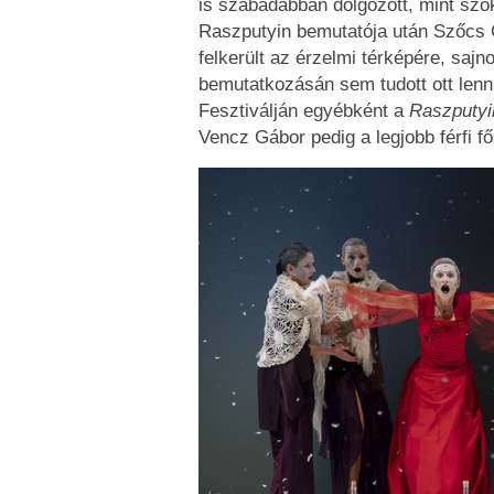
is szabadabban dolgozott, mint szo
Raszputyin bemutatója után Szőcs
felkerült az érzelmi térképére, sajn
bemutatkozásán sem tudott ott lenn
Fesztiválján egyébként a
Raszputyi
Vencz Gábor pedig a legjobb férfi fő