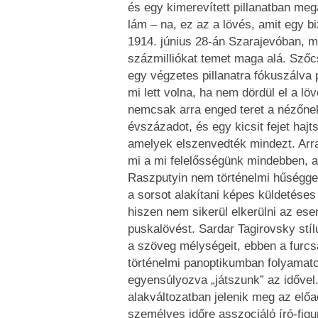
és egy kimerevített pillanatban megá
lám – na, ez az a lövés, amit egy b
1914. június 28-án Szarajevóban, mi
százmilliókat temet maga alá. Sző
egy végzetes pillanatra fókuszálva p
mi lett volna, ha nem dördül el a löv
nemcsak arra enged teret a nézőnek
évszázadot, és egy kicsit fejet hajt
amelyek elszenvedték mindezt. Arra 
mi a mi felelősségünk mindebben, a
Raszputyin nem történelmi hűséggel
a sorsot alakítani képes küldetéses 
hiszen nem sikerül elkerülni az es
puskalövést. Sardar Tagirovsky stí
a szöveg mélységeit, ebben a furcs
történelmi panoptikumban folyamato
egyensúlyozva „játszunk” az idővel.
alakváltozatban jelenik meg az előad
személyes időre asszociáló író-figu