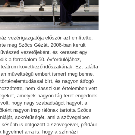
áz vezérigazgatója először azt említette,
erte meg Szőcs Gézát. 2006-ban került
vészeti vezetőjeként, és keresett egy
dik a forradalom 50. évfordulójához,
teátrum következő időszakának. Ezt találta
lan műveltségű embert ismert meg benne,
 történelemtudással bírt, és nagyon átfogó
hozzátette, nem klasszikus értelemben vett
egeket, amelyek nagyon tág teret engednek
volt, hogy nagy szabadságot hagyott a
ként nagyon inspirálónak tartotta Szőcs
niáját, sokrétűségét, ami a szövegeiben
később is dolgozott a szövegeivel, például
 figyelmet arra is, hogy a színházi