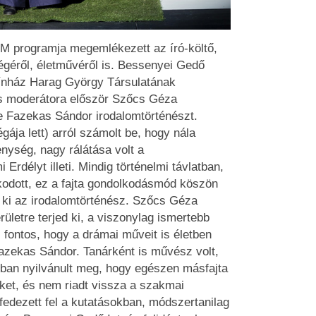
EM programja megemlékezett az író-költő,
ségéről, életművéről is. Bessenyei Gedő
ínház Harag György Társulatának
és moderátora először Szőcs Géza
e Fazekas Sándor irodalomtörténészt.
gája lett) arról számolt be, hogy nála
nység, nagy rálátása volt a
Erdélyt illeti. Mindig történelmi távlatban,
dott, ez a fajta gondolkodásmód köszön
 ki az irodalomtörténész. Szőcs Géza
ületre terjed ki, a viszonylag ismertebb
 fontos, hogy a drámai műveit is életben
Fazekas Sándor. Tanárként is művész volt,
ban nyilvánult meg, hogy egészen másfajta
ket, és nem riadt vissza a szakmai
fedezett fel a kutatásokban, módszertanilag