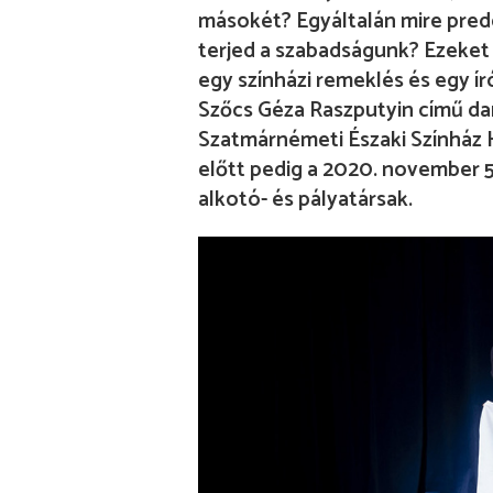
másokét? Egyáltalán mire prede
terjed a szabadságunk? Ezeket
egy színházi remeklés és egy 
Szőcs Géza Raszputyin című dar
Szatmárnémeti Északi Színház 
előtt pedig a 2020. november 5
alkotó- és pályatársak.