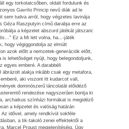
ll egy torkolatcsőben, oldalt fordulunk és
izonyos Gavrilo Princip nevű diák ad le
t sem tudva arról, hogy végzetes lavinája
cs Géza Raszputyin című darabja erre az
róbálja a képzelet abszurd játékát játszani:
és…” Ez a Mi lett volna, ha...-játék
, hogy végiggondolja az elmúlt
son azok előtt a nemzetek-generációk előtt,
is lehetőséget nyújt, hogy belegondoljunk,
z egyes emberé. A darabbéli
 ábrázolt alakja inkább csak egy metafora,
emberé, aki viszont itt kudarcot vall,
emények dominószerű láncolatát előidéző
lusteremtő rendezése nagyszerűen bontja ki
a, archaikus színházi formákat is megidéző
san a képzelet és valóság határán
 Az idővel, amely rendkívül sokféle
ásban, a tik-takoló zenei effektektől a
ra, Marcel Proust megjelenítéséig. Úgy