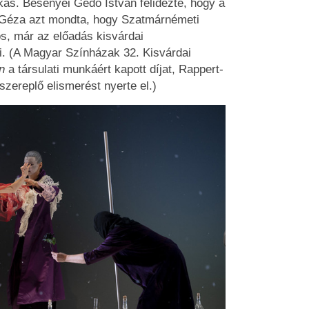
kás. Besenyei Gedő István felidézte, hogy a
 Géza azt mondta, hogy Szatmárnémeti
os, már az előadás kisvárdai
i. (A Magyar Színházak 32. Kisvárdai
n
a társulati munkáért kapott díjat, Rappert-
szereplő elismerést nyerte el.)