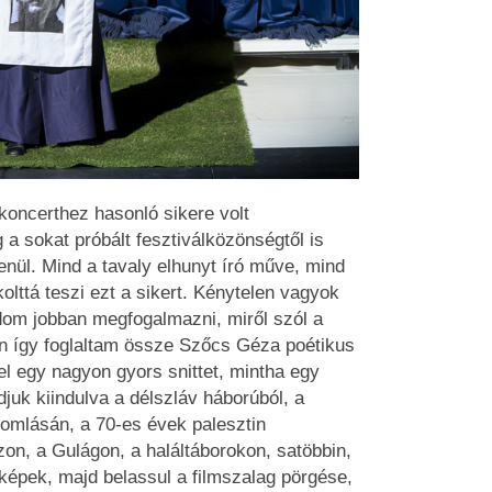
oncerthez hasonló sikere volt
a sokat próbált fesztiválközönségtől is
nül. Mind a tavaly elhunyt író műve, mind
kolttá teszi ezt a sikert. Kénytelen vagyok
om jobban megfogalmazni, miről szól a
an így foglaltam össze Szőcs Géza poétikus
el egy nagyon gyors snittet, mintha egy
juk kiindulva a délszláv háborúból, a
leomlásán, a 70-es évek palesztin
on, a Gulágon, a haláltáborokon, satöbbin,
képek, majd belassul a filmszalag pörgése,