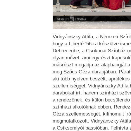
Vidnyánszky Attila, a Nemzeti Szính
hogy a Liberté ’56-ra készülve ism
Debrecenbe, a Csokonai Színház mű
olyan művet, ami egyrészt kapcsoló
másrészt megadja az alaphangját a 
meg Szőcs Géza darabjában. Párat
aki több nyelven beszélt, aprólékos
szellemiséggel. Vidnyánszky Attila 
darabokat írt, hanem színházi szöv
a rendezőnek, és külön becsülendő 
színházi alkotóknak ebben. Rendező
Géza szellemességét, kifinomult iró
megmutatkozott. Vidnyánszky Attila 
a Csíksomlyói passióban. Felhívta a