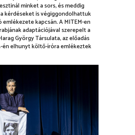
sztinál minket a sors, és meddig
 a kérdéseket is végiggondolhattuk
író emlékezete kapcsán. A MITEM-en
abjának adaptációjával szerepelt a
Harag György Társulata, az előadás
-én elhunyt költő-íróra emlékeztek