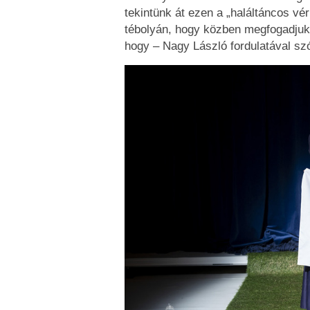
tekintünk át ezen a „haláltáncos v
tébolyán, hogy közben megfogadjuk
hogy – Nagy László fordulatával szó