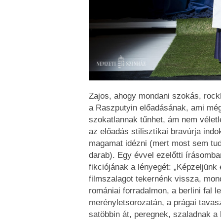
Zajos, ahogy mondani szokás, rockk
a Raszputyin előadásának, ami még 
szokatlannak tűnhet, ám nem véletle
az előadás stilisztikai bravúrja indo
magamat idézni (mert most sem tud
darab). Egy évvel ezelőtti írásomb
fikciójának a lényegét: „Képzeljünk 
filmszalagot tekernénk vissza, mond
romániai forradalmon, a berlini fal 
merényletsorozatán, a prágai tavasz
satöbbin át, peregnek, szaladnak a 