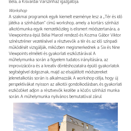
Béla, a Kisvárdai Várszínház igazgatója.
Workshop
A szakmai programok egyik kiemelt eseménye lesz a „Tér és idő
játéka a színházban” című workshop, amely a kortárs színházi
alkotómunka egyik nemzetközileg is elismert módszertanára, a
Viewpointsra épül. Bélai Marcel rendező és Kozma Gábor Viktor
színésztréner vezetésével a résztvevők a tér és az idő színpadi
működését vizsgálják, miközben megismerkednek a Six és Nine
Viewpoints elméleti és gyakorlati eszköztárával. A
műhelymunka során a figyelem tudatos irányítására, az
improvizációra és a kreatív döntéshozatalra épülő gyakorlatok
segítségével dolgoznak, majd az elsajátított módszereket
jelenetalkotás során is alkalmazzák. A workshop célja, hogy új
perspektívákat nyisson az alkotói gondolkodásban, és gyakorlati
eszközöket adjon a résztvevők kezébe a közös színházi munka
során. A műhelymunka nyilvános bemutatóval zárul.