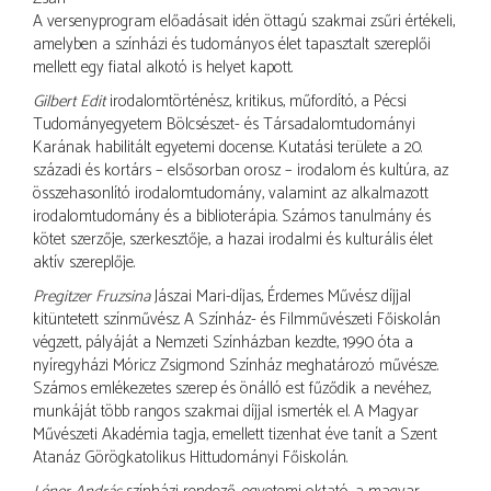
A versenyprogram előadásait idén öttagú szakmai zsűri értékeli,
amelyben a színházi és tudományos élet tapasztalt szereplői
mellett egy fiatal alkotó is helyet kapott.
Gilbert Edit
irodalomtörténész, kritikus, műfordító, a Pécsi
Tudományegyetem Bölcsészet- és Társadalomtudományi
Karának habilitált egyetemi docense. Kutatási területe a 20.
századi és kortárs – elsősorban orosz – irodalom és kultúra, az
összehasonlító irodalomtudomány, valamint az alkalmazott
irodalomtudomány és a biblioterápia. Számos tanulmány és
kötet szerzője, szerkesztője, a hazai irodalmi és kulturális élet
aktív szereplője.
Pregitzer Fruzsina
Jászai Mari-díjas, Érdemes Művész díjjal
kitüntetett színművész. A Színház- és Filmművészeti Főiskolán
végzett, pályáját a Nemzeti Színházban kezdte, 1990 óta a
nyíregyházi Móricz Zsigmond Színház meghatározó művésze.
Számos emlékezetes szerep és önálló est fűződik a nevéhez,
munkáját több rangos szakmai díjjal ismerték el. A Magyar
Művészeti Akadémia tagja, emellett tizenhat éve tanít a Szent
Atanáz Görögkatolikus Hittudományi Főiskolán.