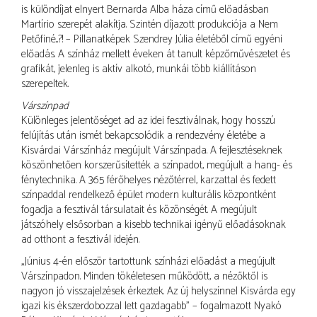
is különdíjat elnyert Bernarda Alba háza című előadásban
Martírio szerepét alakítja. Szintén díjazott produkciója a Nem
Petőfiné...?! – Pillanatképek Szendrey Júlia életéből című egyéni
előadás. A színház mellett éveken át tanult képzőművészetet és
grafikát, jelenleg is aktív alkotó, munkái több kiállításon
szerepeltek.
Várszínpad
Különleges jelentőséget ad az idei fesztiválnak, hogy hosszú
felújítás után ismét bekapcsolódik a rendezvény életébe a
Kisvárdai Várszínház megújult Várszínpada. A fejlesztéseknek
köszönhetően korszerűsítették a színpadot, megújult a hang- és
fénytechnika. A 365 férőhelyes nézőtérrel, karzattal és fedett
színpaddal rendelkező épület modern kulturális központként
fogadja a fesztivál társulatait és közönségét. A megújult
játszóhely elsősorban a kisebb technikai igényű előadásoknak
ad otthont a fesztivál idején.
„Június 4-én először tartottunk színházi előadást a megújult
Várszínpadon. Minden tökéletesen működött, a nézőktől is
nagyon jó visszajelzések érkeztek. Az új helyszínnel Kisvárda egy
igazi kis ékszerdobozzal lett gazdagabb” – fogalmazott Nyakó