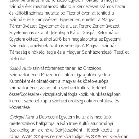
Léner András
színházi rendező, egyetemi oktató, a magyar
színházi élet meghatározó alkotója. Rendezéseit számos hazai
és külföldi színház mutatta be. Tizenöt éven át tanított a
Színház- és Filmművészeti Egyetemen, emellett a Magyar
Táncművészeti Egyetemen és a Liszt Ferenc Zeneművészeti
Egyetemen is oktatott. Jelenleg a Károli Gáspár Református
Egyetem oktatója, ahol 2018-ban megalapította az Egyetemi
Színpadot, amelynek azóta is vezetője. A Magyar Színházi
Társaság elnökségi tagja és a Magyar Színházrendezői Testület
alelnöke.
Szabó Attila
színháztörténész, tanár, az Országos
Színháztörténeti Múzeum és Intézet igazgatóhelyettese.
Kutatóként és oktatóként a magyar és közép-európai
színháztörténet, valamint a színházi kultúra történeti
összefüggéseinek vizsgálatával foglalkozik. Munkásságában
kiemelt szerepet kap a színházi örökség dokumentálása és
közvetítése.
Györgyi Kata
, a Debreceni Egyetem kulturális mediáció
mesterszakos hallgatója, a Bán Imre Kultúratudományi
Szakkollégium alelnöke. Színjátszóként – többek között – a
római WWM 2024-es nemzetközi fődíjat, és 2025-ben Kisvárdán