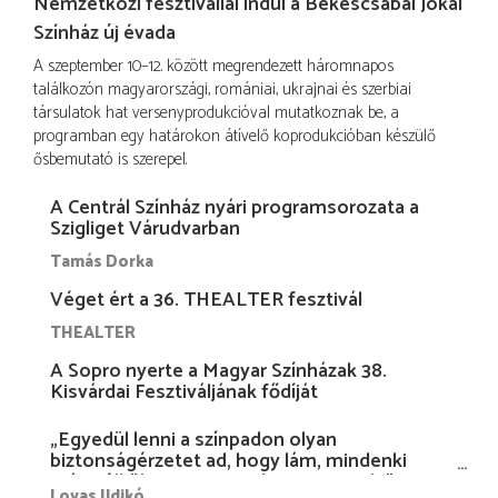
Nemzetközi fesztivállal indul a Békéscsabai Jókai
Színház új évada
A szeptember 10–12. között megrendezett háromnapos
találkozón magyarországi, romániai, ukrajnai és szerbiai
társulatok hat versenyprodukcióval mutatkoznak be, a
programban egy határokon átívelő koprodukcióban készülő
ősbemutató is szerepel.
A Centrál Színház nyári programsorozata a
Szigliget Várudvarban
Tamás Dorka
Véget ért a 36. THEALTER fesztivál
THEALTER
A Sopro nyerte a Magyar Színházak 38.
Kisvárdai Fesztiváljának fődíját
„Egyedül lenni a színpadon olyan
biztonságérzetet ad, hogy lám, mindenki
más nélkül is megvagyok magammal…”
Lovas Ildikó