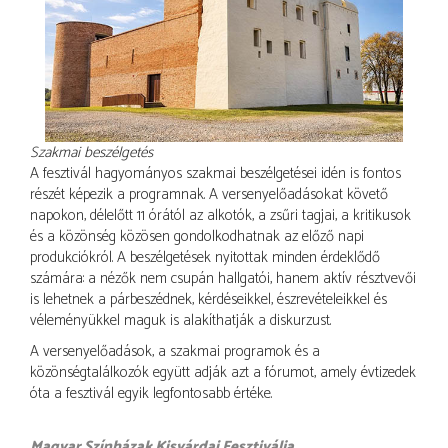
Szakmai beszélgetés
A fesztivál hagyományos szakmai beszélgetései idén is fontos
részét képezik a programnak. A versenyelőadásokat követő
napokon, délelőtt 11 órától az alkotók, a zsűri tagjai, a kritikusok
és a közönség közösen gondolkodhatnak az előző napi
produkciókról. A beszélgetések nyitottak minden érdeklődő
számára: a nézők nem csupán hallgatói, hanem aktív résztvevői
is lehetnek a párbeszédnek, kérdéseikkel, észrevételeikkel és
véleményükkel maguk is alakíthatják a diskurzust.
A versenyelőadások, a szakmai programok és a
közönségtalálkozók együtt adják azt a fórumot, amely évtizedek
óta a fesztivál egyik legfontosabb értéke.
Magyar Színházak Kisvárdai Fesztiválja