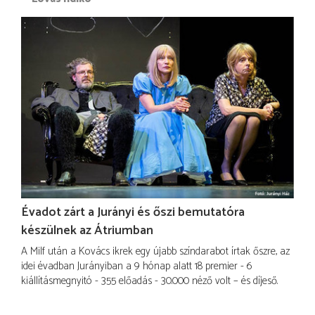
Évadot zárt a Jurányi és őszi bemutatóra
készülnek az Átriumban
A Milf után a Kovács ikrek egy újabb színdarabot írtak őszre, az
idei évadban Jurányiban a 9 hónap alatt 18 premier - 6
kiállításmegnyitó - 355 előadás - 30.000 néző volt – és díjeső.