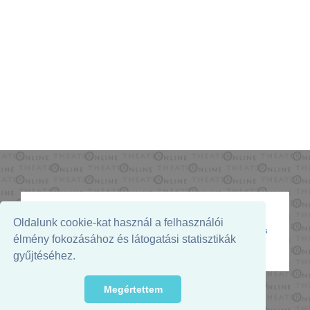
Oldalunk cookie-kat használ a felhasználói
Az oldal megjelenését támogatja:
élmény fokozásához és látogatási statisztikák
gyűjtéséhez.
Megértettem
© 2026. - THEATER Online -
theater.hu