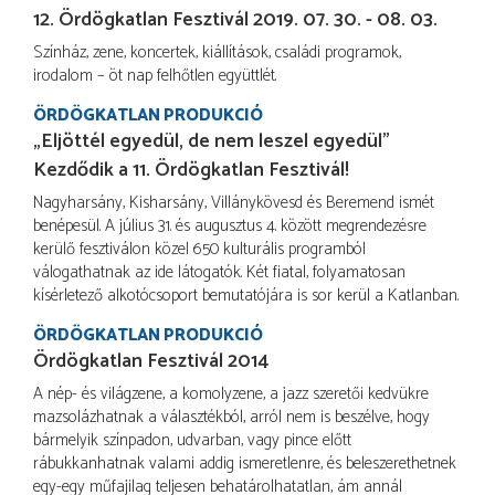
12. Ördögkatlan Fesztivál 2019. 07. 30. - 08. 03.
Színház, zene, koncertek, kiállítások, családi programok,
irodalom – öt nap felhőtlen együttlét.
ÖRDÖGKATLAN PRODUKCIÓ
„Eljöttél egyedül, de nem leszel egyedül”
Kezdődik a 11. Ördögkatlan Fesztivál!
Nagyharsány, Kisharsány, Villánykövesd és Beremend ismét
benépesül. A július 31. és augusztus 4. között megrendezésre
kerülő fesztiválon közel 650 kulturális programból
válogathatnak az ide látogatók. Két fiatal, folyamatosan
kísérletező alkotócsoport bemutatójára is sor kerül a Katlanban.
ÖRDÖGKATLAN PRODUKCIÓ
Ördögkatlan Fesztivál 2014
A nép- és világzene, a komolyzene, a jazz szeretői kedvükre
mazsolázhatnak a választékból, arról nem is beszélve, hogy
bármelyik színpadon, udvarban, vagy pince előtt
rábukkanhatnak valami addig ismeretlenre, és beleszerethetnek
egy-egy műfajilag teljesen behatárolhatatlan, ám annál