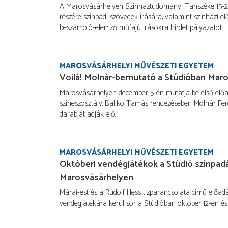
A Marosvásárhelyen Színháztudományi Tanszéke 15-25
részére színpadi szövegek írására, valamint színházi el
beszámoló-elemző műfajú írásokra hirdet pályázatot.
MAROSVÁSÁRHELYI MŰVÉSZETI EGYETEM
Voilá! Molnár-bemutató a Stúdióban Mar
Marosvásárhelyen december 5-én mutatja be első előa
színészosztály. Balikó Tamás rendezésében Molnár Fe
darabját adják elő.
MAROSVÁSÁRHELYI MŰVÉSZETI EGYETEM
Októberi vendégjátékok a Stúdió színpad
Marosvásárhelyen
Márai-est és a Rudolf Hess tízparancsolata című előa
vendégjátékára kerül sor a Stúdióban október 12-én és 