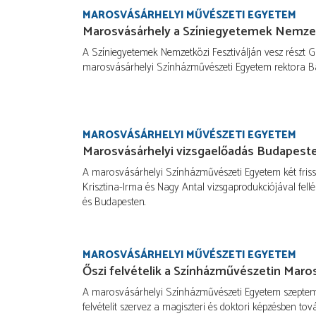
MAROSVÁSÁRHELYI MŰVÉSZETI EGYETEM
Marosvásárhely a Színiegyetemek Nemzetk
A Színiegyetemek Nemzetközi Fesztiválján vesz részt Gá
marosvásárhelyi Színházművészeti Egyetem rektora B
MAROSVÁSÁRHELYI MŰVÉSZETI EGYETEM
Marosvásárhelyi vizsgaelőadás Budapest
A marosvásárhelyi Színházművészeti Egyetem két frisse
Krisztina-Irma és Nagy Antal vizsgaprodukciójával fell
és Budapesten.
MAROSVÁSÁRHELYI MŰVÉSZETI EGYETEM
Őszi felvételik a Színházművészetin Maro
A marosvásárhelyi Színházművészeti Egyetem szeptem
felvételit szervez a magiszteri és doktori képzésben to