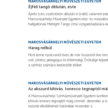
MAROSVÁSÁRHELYI MŰVÉSZETI EGYETEM
Éjféli tangó délután, este
Április 5-én, csütörtökön délután 6 órától, valamint est
Marosvásárhelyi Művészeti Egyetem első- és másodéve
hallgatóinak Midnight Tango című vizsgaelőadására ke
MAROSVÁSÁRHELYI MŰVÉSZETI EGYETEM
Harag nélkül
Most lenne nyolcvanöt éves, de már huszonöt éve ninc
volt, színész, pedagógus és értelmiségi. Öröksége képze
a színház számára kedvezőbb időket.
MAROSVÁSÁRHELYI MŰVÉSZETI EGYETEM
Az abszurd kihívás. Ionesco tegnaptól má
A Marosvásárhelyi Színházművészeti Egyetem konferen
kihívás. Ionesco tegnaptól máig címmel: . december 4-5-
rezümé elküldésének határideje november 2.