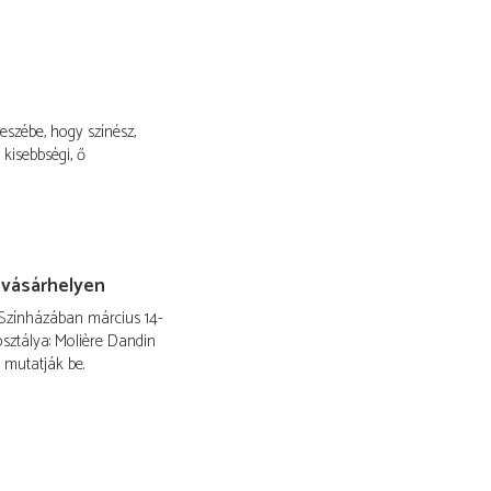
szébe, hogy színész,
kisebbségi, ő
svásárhelyen
Színházában március 14-
osztálya: Molière Dandin
 mutatják be.