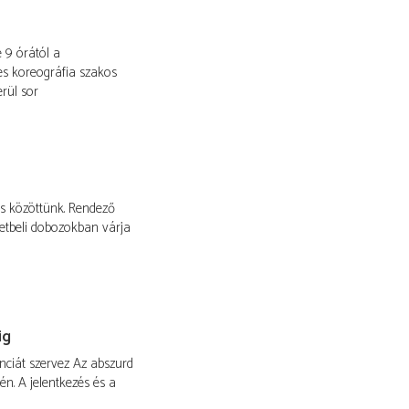
e 9 órától a
s koreográfia szakos
rül sor
s közöttünk. Rendező
letbeli dobozokban várja
ig
ciát szervez Az abszurd
én. A jelentkezés és a