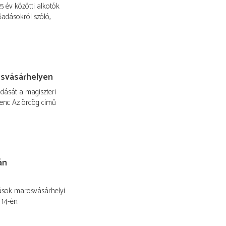
 év közötti alkotók
őadásokról szóló,
osvásárhelyen
dását a magiszteri
renc Az ördög című
án
dások marosvásárhelyi
14-én.