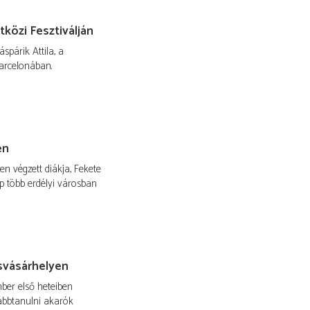
özi Fesztiválján
spárik Attila, a
arcelonában.
en
n végzett diákja, Fekete
ép több erdélyi városban
svásárhelyen
ber első heteiben
vábbtanulni akarók