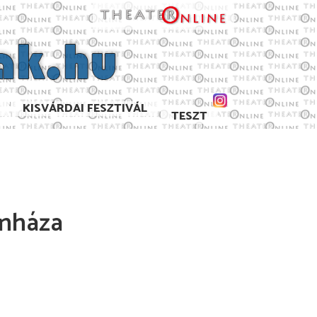
KISVÁRDAI FESZTIVÁL
TESZT
ínháza