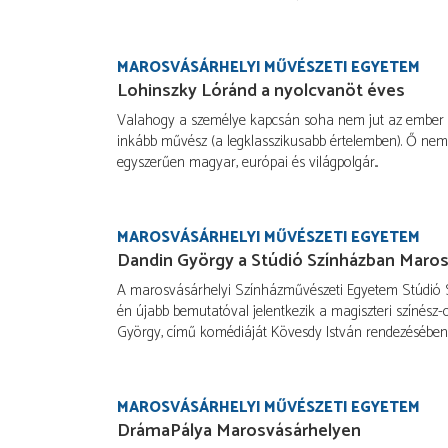
MAROSVÁSÁRHELYI MŰVÉSZETI EGYETEM
Lohinszky Lóránd a nyolcvanöt éves
Valahogy a személye kapcsán soha nem jut az ember e
inkább művész (a legklasszikusabb értelemben). Ő nem 
egyszerűen magyar, európai és világpolgár...
MAROSVÁSÁRHELYI MŰVÉSZETI EGYETEM
Dandin György a Stúdió Színházban Maro
A marosvásárhelyi Színházművészeti Egyetem Stúdió 
én újabb bemutatóval jelentkezik a magiszteri színész-
György, című komédiáját Kövesdy István rendezésében
MAROSVÁSÁRHELYI MŰVÉSZETI EGYETEM
DrámaPálya Marosvásárhelyen